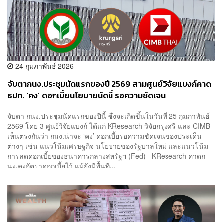
24 กุมภาพันธ์ 2026
จับตากนง.ประชุมนัดแรกของปี 2569 สามศูนย์วิจัยแบงก์คาด
ธปท. ‘คง’ ดอกเบี้ยนโยบายนัดนี้ รอความชัดเจน
จับตา กนง.ประชุมนัดแรกของปีนี้ ซึ่งจะเกิดขึ้นในวันที่ 25 กุมภาพันธ์
2569 โดย 3 ศูนย์วิจัยแบงก์ ได้แก่ KResearch วิจัยกรุงศรี และ CIMB
เห็นตรงกันว่า กนง.น่าจะ ‘คง’ ดอกเบี้ยรอความชัดเจนของประเด็น
ต่างๆ เช่น แนวโน้มเศรษฐกิจ นโยบายของรัฐบาลใหม่ และแนวโน้ม
การลดดอกเบี้ยของธนาคารกลางสหรัฐฯ (Fed) KResearch คาดก
นง.คงอัตราดอกเบี้ยไว้ แม้ยังมีพื้นที...