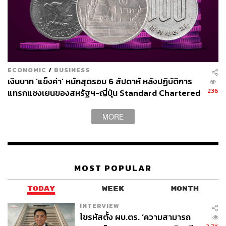
สงครามในอิหร่าน จึงหนุนให้ดัชนีเงินดอลลาร์สหรัฐแข็งค่า
ขึ้นอีกด้วย
เปิด 3 เหตุผล บาทอ่อนระยะสั้น
ECONOMIC
/
BUSINESS
เงินบาท ‘แข็งค่า’ หนักสุดรอบ 6 สัปดาห์ หลังปฏิบัติการ
วชิรวัฒน์ ยังมองว่า เงินบาทจะยังอ่อนค่าต่อในระยะสั้นเนื่อง
236
แทรกแซงเยนของสหรัฐฯ-ญี่ปุ่น Standard Chartered
โดยมองกรอบ USDTHB ในระยะ 1 เดือนจากนี้ที่ราว 32.60-
เปิดเป้าสิ้นปีนี้จ่อแข็งต่อแตะ 32.50 บาทต่อดอลลาร์
33.10 จากปัจจัยต่างๆ ดังนี้
MORE
สงครามในตะวันออกกลางยังมีแนวโน้มยืดเยื้อและ
รุนแรง ถึงแม้สหรัฐฯ จะกังวลเรื่องราคาน้ำมันและ
เงินเฟ้อ ทำให้มีท่าทีที่แข็งกร้าวน้อยลง แต่อิสราเอลยัง
MOST POPULAR
เดินหน้าโจมตีอิหร่านและได้ขยายการโจมตีไปสู่
โครงสร้างพื้นฐานด้านพลังงาน ทำให้ยังไม่เห็น
TODAY
WEEK
MONTH
สัญญาณว่าอิหร่านและอิสราเอลจะตกลงกันได้ จึงมี
โอกาสที่สงครามจะยืดเยื้อกว่าที่สหรัฐฯ ประเมินไว้ว่า
INTERVIEW
ไขรหัสตั้ง ผบ.ตร. ‘ความสามารถ
สงครามจบภายใน 6 สัปดาห์ ทำให้ราคาน้ำมันดิบ