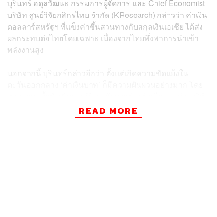
บุรินทร์ อดุลวัฒนะ กรรมการผู้จัดการ และ Chief Economist
บริษัท ศูนย์วิจัยกสิกรไทย จำกัด (KResearch) กล่าวว่า ค่าเงิน
ดอลลาร์สหรัฐฯ ที่แข็งค่าขึ้นสวนทางกับสกุลเงินเอเชีย ได้ส่ง
ผลกระทบต่อไทยโดยเฉพาะ เนื่องจากไทยพึ่งพาการนำเข้า
พลังงานสูง
นอกจากนี้ บุรินทร์กล่าวอีกว่า ตั้งแต่เกิดความขัดแย้งใน
ตะวันออกกลาง ‘ค่าเงินบาท’ ก็มีความผันผวนอย่างมาก โดย
หากราคาน้ำมันยังคงอยู่ในระดับสูงอย่างต่อเนื่อง จะส่งผลให้
เงินบาทมีโอกาสอ่อนค่าลงไปอีกจนอาจถึงระดับ 34-35 บาท
READ MORE
ต่อดอลลาร์ได้
“ถ้าราคาน้ำมันยังขึ้นอยู่ค่าเงินบาทก็จะมีสิทธิ์อ่อนค่าต่อไป
เรื่อยๆ โดยเมื่อดูจากสงครามยูเครนรัสเซียที่ผ่านมา ที่ราคา
น้ำมันปรับตัวขึ้น เงินบาทก็ไหลไปเรื่อยๆ เช่นกัน โดยหาก
ราคาน้ำมันยังยืนที่ระดับสูงสัก 120 ดอลลาร์ต่อบาร์เรลไปสัก
หลายๆ เดือน อาจจะเห็นค่าเงินบาทไปแตะ 34-35 ได้” บุรินทร์
ดร.กาญจนา โชคไพศาลศิลป์
ผู้บริหารงานวิจัย บริษัท