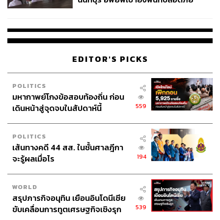
สหรัฐที่เป็น Safe haven currency ส่งผลให้เงินภูมิภาค
ชั่วคราว หลังเหตุใช้อาวุธปืนภายใน
เช่น เงินหยวน อ่อนค่าลงด้วย ดังนั้น แรงหนุนต่อเงิน
โรงเรียนคลี่คลาย
บาทจึงลดลงเช่นกัน อีกทั้ง เงินทุนเคลื่อนย้ายที่ไหลเข้า
ไทยมากในเดือน ม.ค.-ก.พ. กลับมาไหลออกในเดือนนี้
ค่อนข้างมาก (ออกจากตลาดหุ้นและบอนด์รวมกันราว
EDITOR'S PICKS
8 หมื่นล้านบาท)
POLITICS
มหากาพย์โกงข้อสอบท้องถิ่น ก่อน
เปิดคำแนะนำถึงผู้ส่งออก-นำเข้า
559
เดินหน้าสู่จุดจบในสัปดาห์นี้
วชิรวัฒน์กล่าวต่อว่า ในช่วงที่เงินบาทอ่อนค่าเร็วนี้ นายวชิร
POLITICS
วัฒน์มองว่าเป็นโอกาสที่ผู้ส่งออกจะทยอยขาย USDTHB ได้
เส้นทางคดี 44 สส. ในชั้นศาลฎีกา
โดยมองกรอบการขายที่ราว 32.85-33.35 ทั้งนี้ อาจพิจารณา
194
จะรู้ผลเมื่อไร
ซื้อ Options เพื่อปิดความเสี่ยงจากกรณีที่สงครามอาจกลับมา
ลดความรุนแรงลงและทำให้เงินบาทกลับมาแข็งค่าเร็ว แต่
WORLD
ขณะเดียวกัน การใช้ Options ก็สามารถเปิดโอกาสที่จะได้
สรุปภารกิจอนุทิน เยือนอินโดนีเซีย
ขายดอลลาร์ในระดับที่สูงขึ้นหากบาทอ่อนค่าต่อ
539
ขับเคลื่อนการทูตเศรษฐกิจเชิงรุก