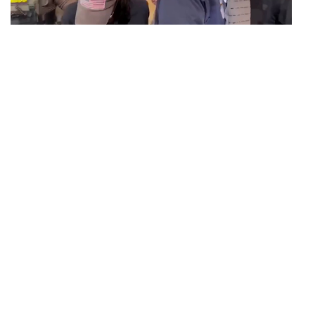
THAILAND
จับตาคดีเยาวชน 14 ปี ก่อเหตุยิงในห้าง กรมพินิจฯ ชี้
...
ประพฤติดี-รับการรักษาต่อเนื่อง ประเมินปล่อยตัว
1.8K
ABOUT THE AUTHOR
วาราดา ทองจำนงค์
Content Creator สำนักข่าว THE
STANDARD WEALTH
BUSINESS
/
MARKET
บางจากฯ Q2/69 ทำกำไรทะลุ 1.2 หมื่นล้าน เริ่มบุ๊กกำไร
...
‘SAF’ เชิงพาณิชย์ครั้งแรก หนุนรายได้ครึ่งปีทะลุ 3.2 แสน