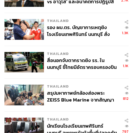
2.7K
vs อาวุโส’ และอนาคตการปฏิรูปสี
(Brent) อาจยังอยู่ในระดับสูงที่ราว 108-115 ดอลลาร์/
กากี กับ พล.ต.อ. เอก อังสนานนท์
บาร์เรล กดดันให้ US Treasury yields สูงขึ้น ดัชนีเงิน
ดอลลาร์สหรัฐแข็งค่า และเงินภูมิภาครวมถึงเงินบาท
THAILAND
อ่อนค่าต่อได้
รอง ผบ.ตร. บัญชาการเหตุยิง
1.3K
โรงเรียนเทพศิรินทร์ นนทบุรี สั่ง
ความเสี่ยง Stagflation เพิ่มมากขึ้น โดยตลาดแรงงาน
ค้นหา 2 รอบยืนยันไร้คนติดค้าง พบ
สหรัฐฯ มีแนวโน้มอ่อนแอลง ขณะที่เงินเฟ้อมีสัญญาณ
ศพปู่-ย่าที่บ้านพักผู้ก่อเหตุ
THAILAND
เร่งตัวตั้งแต่ก่อนที่จะเกิดสงคราม (จากภาคบริการ) จึงมี
สื่อนอกจับตากราดยิง รร. ใน
โอกาสที่ Fed จะดำเนินนโยบาย Hawkish กล่าวคือมี
1.1K
นนทบุรี ชี้ไทยมีอัตราครอบครองปืน
โอกาสที่จะลดดอกเบี้ยช้าลงและน้อยกว่าที่เคยคาดไว้
สูงในระดับต้นของภูมิภาค
โดยนายวชิรวัฒน์คาดว่า Fed อาจลดดอกเบี้ยได้อย่าง
มาก 1 ครั้งในปีนี้ (เดิมคาด 2 ครั้ง) อย่างเร็วอาจเป็น
THAILAND
ช่วง ไตรมาส 4 เป็นต้นไป แต่หากสงครามยืดเยื้อ ดัน
สรุปมหากาพย์กล้องส่องพระ
เงินเฟ้อสูงกว่าคาด (CPI กลับมาสูงกว่า 3.5%) ก็อาจ
812
ZEISS Blue Marine จากสัญญา
ทำให้ Fed ไม่สามารถลดดอกเบี้ยได้
ผลิต 8.3 ล้าน สู่ข้อพิพาท ‘มา
เวลล์ฯ’ ฟ้อง ‘โทน บางแค’ ผิดนัด
THAILAND
จ่ายหนี้-แอบระบุแบรนด์
ทิศทางเงินทุนเคลื่อนย้ายโลกเปลี่ยนไป โดยนักลงทุนลด
นักเรียนโรงเรียนเทพศิรินทร์
การถือครอง EM assets ลง และหันมาถือเงินดอลลาร์
797
นนทบุรี อพยพเข้ายังพื้นที่ปลอดภัย