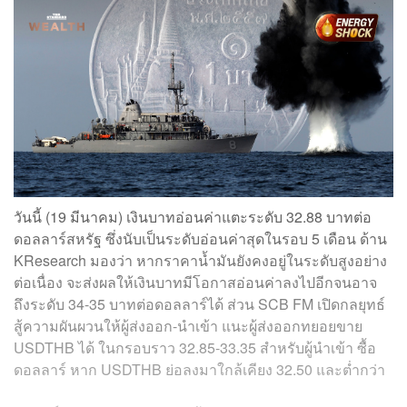
วันนี้ (19 มีนาคม) เงินบาทอ่อนค่าแตะระดับ 32.88 บาทต่อ
ดอลลาร์สหรัฐ ซึ่งนับเป็นระดับอ่อนค่าสุดในรอบ 5 เดือน ด้าน
KResearch มองว่า หากราคาน้ำมันยังคงอยู่ในระดับสูงอย่าง
ต่อเนื่อง จะส่งผลให้เงินบาทมีโอกาสอ่อนค่าลงไปอีกจนอาจ
ถึงระดับ 34-35 บาทต่อดอลลาร์ได้ ส่วน SCB FM เปิดกลยุทธ์
สู้ความผันผวนให้ผู้ส่งออก-นำเข้า แนะผู้ส่งออกทยอยขาย
USDTHB ได้ ในกรอบราว 32.85-33.35 สำหรับผู้นำเข้า ซื้อ
ดอลลาร์ หาก USDTHB ย่อลงมาใกล้เคียง 32.50 และต่ำกว่า