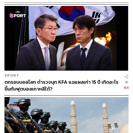
สมมติฐานที่ช่องแคบฮอร์มุซถูกปิดนาน 1-3 เดือน ราคา
น้ำมันดิบในตลาดโลกมีแนวโน้มยืนเหนือระดับ 100 ดอลลาร์
ต่อบาร์เรล ส่งผลต่อราคาน้ำมันดิบในตลาดโลกเฉลี่ยทั้งปี
2569 อยู่ที่ 75-90 ดอลลาร์ต่อบาร์เรล อย่างไรก็ตาม ในกรณี
เลวร้าย หากราคาน้ำมันดิบในตลาดโลกยืนเหนือระดับ 130
ดอลลาร์ต่อบาร์เรล นานเกิน 3 เดือน จะทำให้เงินเฟ้อทั่วไปน่า
จะหลุดกรอบบนของเป้าหมายเงินเฟ้อที่ 3% ในขณะที่ GDP
ทั้งปี 2569 มีแนวโน้มไม่เติบโต
เปิดเหตุผล บุรินทร์คาดการณ์ สงครามจบภายใน 2
SPORT
เดือน
ตกรอบบอลโลก ตำรวจบุก KFA แฉแผลเก่า 15 ปี เกิดอะไร
64
ขึ้นกับฟุตบอลเกาหลีใต้?
อย่างไรก็ตาม ยังมองบวกโดยประเมินว่า สงครามน่าจะจบลง
ได้เร็วที่สุดภายใน 2 เดือน เนื่องจากสหรัฐฯ ต้องการให้จบเร็ว
อยู่แล้ว นอกจากนี้ ประเทศรอบข้างในภูมิภาคก็เริ่มไม่ไหว
แล้ว เนื่องจากได้รับผลกระทบ และไม่ต้องการให้สถานการณ์
ยืดเยื้อ