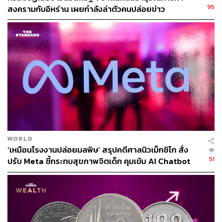
95
สงครามกับอิหร่าน เผยกำลังล่าตัวคนปล่อยข่าว
วชิรวัฒน์ บานชื่น นักกลยุทธ์ตลาดการเงินอาวุโส ธนาคาร
ไทยพาณิชย์ จำกัด (มหาชน) เปิดเผยว่า เงินบาทอ่อนค่าเหนือ
32.80 บาทต่อดอลลาร์สหรัฐ ซึ่งอ่อนค่ามากที่สุดในรอบ 5
เดือน โดยเงินบาทอ่อนค่าแรงวันนี้ เป็นผลจากดัชนีเงิน
ดอลลาร์สหรัฐที่แข็งค่าขึ้น และอัตราผลตอบแทนพันธบัตร
รัฐบาลสหรัฐฯ (US Treasury yields) ที่สูงขึ้นเร็ว
โดย reactions นี้ ไม่ได้เป็นแค่ผลจากการที่ Fed ออกมาส่ง
สัญญาณ Hawkish จากแรงกดดันเงินเฟ้อที่สูงขึ้น แต่เป็นผล
สืบเนื่องจากสงครามในอิหร่านที่รุนแรงขึ้น และมีแนวโน้ม
กระทบโครงสร้างพลังงานของโลกมากขึ้น หลังอิหร่านโจมตี
WORLD
โรงงานส่งออกก๊าซธรรมชาติเหลว (LNG) ที่ใหญ่ที่สุดในโลก
‘เหมือนโรงงานปล่อยมลพิษ’ สรุปคดีศาลนิวเม็กซิโก สั่ง
ของกาตาร์ ทำให้ราคาพลังงานและราคาน้ำมันดิบ (Brent)
51
ปรับ Meta ชี้กระทบสุขภาพจิตเด็ก คุมเข้ม AI Chatbot
ปรับสูงขึ้นเร็ว ซึ่งมีแนวโน้มกระทบต่อเศรษฐกิจไทย จึงทำให้
เงินบาทอ่อนค่า
นอกจากนี้ ตัวเลขดัชนีราคาผู้ผลิต (PPI) ของสหรัฐฯ เมื่อคืน
ออกมาสูงกว่าคาด ทำให้เห็นแรงกดดันเงินเฟ้อตั้งแต่ก่อนเกิด