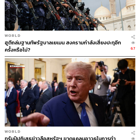
บุรินทร์ ยังกล่าวต่อว่า ยังมีปัจจัยด้านเสบียงอาหารและน้ำใน
ภูมิภาคอ่าวเปอร์เซียที่บีบบังคับให้สงครามอาจต้องรีบจบเร็ว
“สงครามครั้งนี้จะถูกตัดสินด้วยเรื่องทรัพยากร ทั้งน้ำและ
อาหาร และราคาน้ำมัน เนื่องจากหากเส้นทางเดินเรือถูกปิด
WORLD
ฮูตีถล่มฐานทัพรัฐบาลเยเมน สงครามกำลังเสี่ยงปะทุอีก
กั้นจนไม่สามารถขนส่งอาหารไปยังภูมิภาคอ่าวเปอร์เซียได้
67
ครั้งหรือไม่?
ประเทศในภูมินั้นก็จะเพิ่มแรงกดดัน เนื่องจากจากแหล่งน้ำ
ตอนนี้น่าจะอยู่ได้ประมาณ 2 เดือนเท่านั้น ปัจจุบัน ดังนั้นใน
ระยะเวลาประมาณ 2 เดือนก็จะเริ่มเห็นคลี่คลาย” บุรินทร์
กล่าว
โดยบุรินทร์ยังอ้างอิงถึงการคาดการณ์ของผู้เล่นในตลาดการ
เงิน โดยระบุว่าจากข้อมูลในตลาดซื้อขายล่วงหน้าทั้งน้ำมัน
และก๊าซธรรมชาติ สะท้อนให้เห็นว่านักลงทุนในตลาดก็มอง
ว่าสถานการณ์นี้ไม่น่าจะยืดเยื้อเกิน 2-3 เดือนเช่นกัน
SCB FM มองบาทยังอ่อนค่าต่อได้
WORLD
ทรัมป์ปฏิเสธข่าวลือสหรัฐฯ ขาดแคลนอาวุธในการทำ