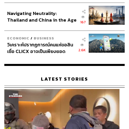
ประกาศหุ้นส่วนยุทธศาสตร์ไทย –
สำหรับผู้นำเข้า วชิรวัฒน์มองว่า หาก USDTHB ย่อลงมาใกล้
อินโดนีเซีย
เคียง 32.50 และต่ำกว่า จะเป็นจังหวะให้ผู้นำเข้าที่ต้องการซื้อ
Navigating Neutrality:
USDTHB สามารถทยอยซื้อได้ โดยมองว่าโอกาสที่
Thailand and China in the Age
167
USDTHB จะลงมาต่ำกว่า 32.00 อาจมีไม่สูงนัก แต่มีโอกาสที่
of a New Global Order
บาทจะอ่อนค่าต่อได้ เพราะสงครามที่มีแนวโน้มยืดเยื้อมาก
ขึ้น
ECONOMIC
/
BUSINESS
วิเคราะห์ปรากฏการณ์คนแห่ขอสิน
2.6K
เชื่อ CLICX อาจเป็นเพียงยอด
สามารถติดตาม THE STANDARD WEALTH
ภูเขาน้ำแข็ง ของปัญหาหนี้ครัว
ผ่านแอปพลิเคชันต่างๆ ที่คุณสะดวกหรือใช้งานอยู่แล้วได้เลย
เรือนไทยที่ถูกซุกไว้
LATEST STORIES
TAGS:
บุรินทร์ อดุลวัฒนะ
วชิรวัฒน์ บานชื่น
เงินบาท
USA
ผู้ส่งออก
Iran
SCB
Israel
KResearch
ตะวันออกกลาง
กาญจนา โชคไพศาลศิลป์
เงินเฟ้อ
Oil Shock
ราคาน้ำมัน
Energy Shock
เงินบาทอ่อนค่า