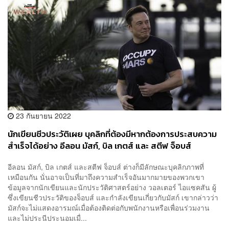
23 กันยายน 2022
นักเขียนชีวประวัติเผย บุคลิกที่ต้องมีหากต้องการประสบความ
สำเร็จได้อย่าง อีลอน มัสก์, บิล เกตส์ และ สตีฟ จ็อบส์
อีลอน มัสก์, บิล เกตส์ และสตีฟ จ็อบส์ ต่างก็มีลักษณะบุคลิกภาพที่
เหมือนกัน นั่นอาจเป็นที่มาถึงความสำเร็จอันมากมายของพวกเขา
ข้อมูลจากนักเขียนและนักประวัติศาสตร์อย่าง วอลเตอร์ ไอแซคสัน ผู้
ซึ่งเขียนชีวประวัติของจ็อบส์ และกำลังเขียนเกี่ยวกับมัสก์ เขากล่าวว่า
มัสก์จะไม่แสดงอารมณ์เมื่อต้องติดต่อกับพนักงานหรือเพื่อนร่วมงาน
และไม่ประนีประนอมเมื่...