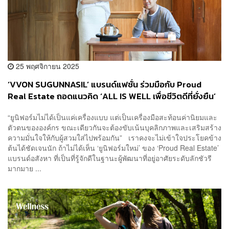
25 พฤศจิกายน 2025
‘VVON SUGUNNASIL’ แบรนด์แฟชั่น ร่วมมือกับ Proud
Real Estate ถอดแนวคิด ‘ALL IS WELL เพื่อชีวิตดีที่ยั่งยืน’
ให้กลายเป็น ‘ยูนิฟอร์มของพนักงาน’ ที่สะท้อนความ luxury
“ยูนิฟอร์มไม่ได้เป็นแค่เครื่องแบบ แต่เป็นเครื่องมือสะท้อนค่านิยมและ
and well-crafted design บนจุดร่วมของทั้ง 2 แบรนด์
ตัวตนขององค์กร ขณะเดียวกันจะต้องขับเน้นบุคลิกภาพและเสริมสร้าง
[Advertorial]
ความมั่นใจให้กับผู้สวมใส่ไปพร้อมกัน” เราคงจะไม่เข้าใจประโยคข้าง
ต้นได้ชัดเจนนัก ถ้าไม่ได้เห็น ‘ยูนิฟอร์มใหม่’ ของ ‘Proud Real Estate’
แบรนด์อสังหา ที่เป็นที่รู้จักดีในฐานะผู้พัฒนาที่อยู่อาศัยระดับลักชัวรี
มากมาย ...