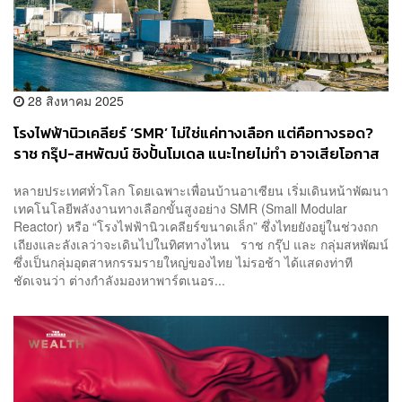
28 สิงหาคม 2025
โรงไฟฟ้านิวเคลียร์ ‘SMR’ ไม่ใช่แค่ทางเลือก แต่คือทางรอด?
ราช กรุ๊ป-สหพัฒน์ ชิงปั้นโมเดล แนะไทยไม่ทำ อาจเสียโอกาส
หลายประเทศทั่วโลก โดยเฉพาะเพื่อนบ้านอาเซียน เริ่มเดินหน้าพัฒนา
เทคโนโลยีพลังงานทางเลือกขั้นสูงอย่าง SMR (Small Modular
Reactor) หรือ “โรงไฟฟ้านิวเคลียร์ขนาดเล็ก” ซึ่งไทยยังอยู่ในช่วงถก
เถียงและลังเลว่าจะเดินไปในทิศทางไหน ราช กรุ๊ป และ กลุ่มสหพัฒน์
ซึ่งเป็นกลุ่มอุตสาหกรรมรายใหญ่ของไทย ไม่รอช้า ได้แสดงท่าที
ชัดเจนว่า ต่างกำลังมองหาพาร์ตเนอร...