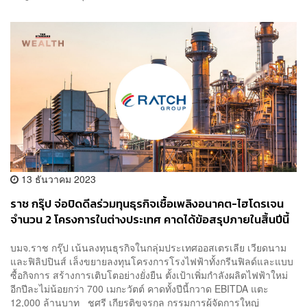
13 ธันวาคม 2023
ราช กรุ๊ป จ่อปิดดีลร่วมทุนธุรกิจเชื้อเพลิงอนาคต-ไฮโดรเจน
จำนวน 2 โครงการในต่างประเทศ คาดได้ข้อสรุปภายในสิ้นปีนี้
บมจ.ราช กรุ๊ป เน้นลงทุนธุรกิจในกลุ่มประเทศออสเตรเลีย เวียดนาม
และฟิลิปปินส์ เล็งขยายลงทุนโครงการโรงไฟฟ้าทั้งกรีนฟิลด์และแบบ
ซื้อกิจการ สร้างการเติบโตอย่างยั่งยืน ตั้งเป้าเพิ่มกำลังผลิตไฟฟ้าใหม่
อีกปีละไม่น้อยกว่า 700 เมกะวัตต์ คาดทั้งปีนี้กวาด EBITDA แตะ
12,000 ล้านบาท ชูศรี เกียรติขจรกุล กรรมการผู้จัดการใหญ่