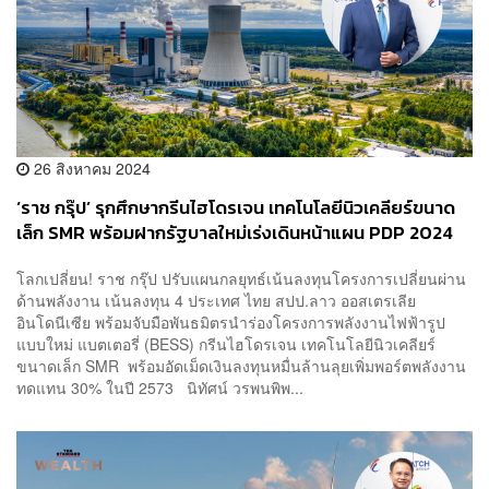
26 สิงหาคม 2024
‘ราช กรุ๊ป’ รุกศึกษากรีนไฮโดรเจน เทคโนโลยีนิวเคลียร์ขนาด
เล็ก SMR พร้อมฝากรัฐบาลใหม่เร่งเดินหน้าแผน PDP 2024
โลกเปลี่ยน! ราช กรุ๊ป ปรับแผนกลยุทธ์เน้นลงทุนโครงการเปลี่ยนผ่าน
ด้านพลังงาน เน้นลงทุน 4 ประเทศ ไทย สปป.ลาว ออสเตรเลีย
อินโดนีเซีย พร้อมจับมือพันธมิตรนำร่องโครงการพลังงานไฟฟ้ารูป
แบบใหม่ แบตเตอรี่ (BESS) กรีนไฮโดรเจน เทคโนโลยีนิวเคลียร์
ขนาดเล็ก SMR พร้อมอัดเม็ดเงินลงทุนหมื่นล้านลุยเพิ่มพอร์ตพลังงาน
ทดแทน 30% ในปี 2573 นิทัศน์ วรพนพิพ...