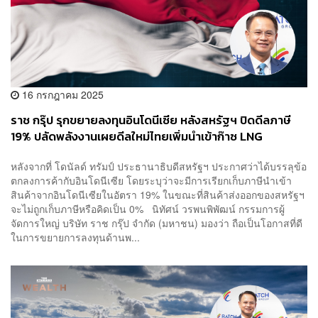
16 กรกฎาคม 2025
ราช กรุ๊ป รุกขยายลงทุนอินโดนีเซีย หลังสหรัฐฯ ปิดดีลภาษี
19% ปลัดพลังงานเผยดีลใหม่ไทยเพิ่มนำเข้าก๊าซ LNG
หลังจากที่ โดนัลด์ ทรัมป์ ประธานาธิบดีสหรัฐฯ ประกาศว่าได้บรรลุข้อ
ตกลงการค้ากับอินโดนีเซีย โดยระบุว่าจะมีการเรียกเก็บภาษีนำเข้า
สินค้าจากอินโดนีเซียในอัตรา 19% ในขณะที่สินค้าส่งออกของสหรัฐฯ
จะไม่ถูกเก็บภาษีหรือคิดเป็น 0% นิทัศน์ วรพนพิพัฒน์ กรรมการผู้
จัดการใหญ่ บริษัท ราช กรุ๊ป จำกัด (มหาชน) มองว่า ถือเป็นโอกาสที่ดี
ในการขยายการลงทุนด้านพ...