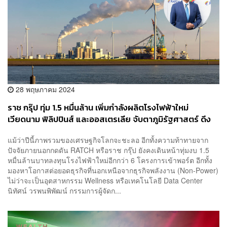
28 พฤษภาคม 2024
ราช กรุ๊ป ทุ่ม 1.5 หมื่นล้าน เพิ่มกำลังผลิตโรงไฟฟ้าใหม่
เวียดนาม ฟิลิปปินส์ และออสเตรเลีย จับตาภูมิรัฐศาสตร์ ดึง
ต่างชาติแห่ลงทุนอาเซียน
แม้ว่าปีนี้ภาพรวมของเศรษฐกิจโลกจะชะลอ อีกทั้งความท้าทายจาก
ปัจจัยภายนอกกดดัน RATCH หรือราช กรุ๊ป ยังคงเดินหน้าทุ่มงบ 1.5
หมื่นล้านบาทลงทุนโรงไฟฟ้าใหม่อีกกว่า 6 โครงการเข้าพอร์ต อีกทั้ง
มองหาโอกาสต่อยอดธุรกิจที่นอกเหนือจากธุรกิจพลังงาน (Non-Power)
ไม่ว่าจะเป็นอุตสาหกรรม Wellness หรือเทคโนโลยี Data Center
นิทัศน์ วรพนพิพัฒน์ กรรมการผู้จัดก...