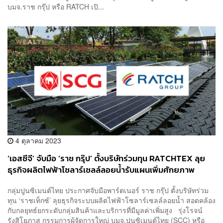
บมจ.ราช กรุ๊ป หรือ RATCH เปิ...
4 ตุลาคม 2023
‘เอสซีจี’ จับมือ ‘ราช กรุ๊ป’ ตั้งบริษัทร่วมทุน RATCHTEX ลุย
ธุรกิจผลิตไฟฟ้าโซลาร์เซลล์ลอยน้ำรับแผนเพิ่มศักยภาพ
Energy Solutions
กลุ่มปูนซิเมนต์ไทย ประกาศจับมือพาร์ตเนอร์ ราช กรุ๊ป ตั้งบริษัทร่วม
ทุน ‘ราชเท็กซ์’ ลุยธุรกิจระบบผลิตไฟฟ้าโซลาร์เซลล์ลอยน้ำ สอดคล้อง
กับกลยุทธ์ยกระดับกลุ่มสินค้าและบริการที่มีมูลค่าเพิ่มสูง รุ่งโรจน์
รังสิโยภาส กรรมการผู้จัดการใหญ่ บมจ.ปูนซิเมนต์ไทย (SCC) หรือ