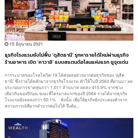
15 มิถุนายน 2021
ธุรกิจโรงแรมยังไม่ฟื้น ‘ดุสิตธานี’ รุกหารายได้ใหม่ผ่านธุรกิจ
ร้านอาหาร เปิด ‘คาวาอิ’ แบบสแตนด์อโลนแห่งแรก ชูจุดเด่น
‘เฮลตี้ ฟาสต์ฟู้ด’ พร้อมบริการเดลิเวอรี
การระบาดของโรคโควิด-19 ได้ส่งผลอย่างมากต่อธุรกิจของ ‘ดุสิต
ธานี’ ซึ่งรายได้หลักมาจากธุรกิจโรงแรม ทำให้ในปี 2563 ที่ผ่านมา ผล
ประกอบการขาดทุนกว่า 1,011 ล้านบาท ลดลง 415.9% จากช่วง
เดียวกันของปีก่อน ขณะที่ไตรมาสแรกของปี 2564 รายได้จากธุรกิจ
โรงแรมยังลดลงกว่า 50.1% ดังนั้น เพื่อให้ธุรกิจยังประคองตัวจาก
สถานการณ์ที่ยากลำบากต่อไปได้ จึงต้อ...