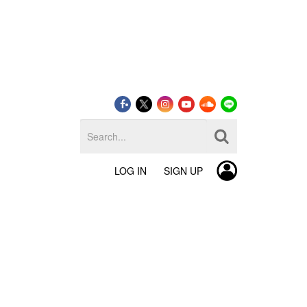
LOG IN
SIGN UP