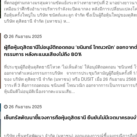
ที่ตกอยู่ท่ามกลางมรสุมความขัดแย้งระหว่างทายาทรุ่นที่ 2 มาอย่างยาวนา
เหมือนว่าศึกชิงอำนาจบริหารกำลังจะปิดฉากลง หลังมีการเปลี่ยนแปลงโคร
ถือหุ้นครั้งใหญ่ใน บริษัท ชนัตถ์และลูก จำกัด ซึ่งเป็นผู้ถือหุ้นใหญ่ของดุส
บริษัท ดุสิตธานี จำกัด (มหาชน) ห...
26 กันยายน 2025
ผู้ถือหุ้นดุสิตธานีไม่อนุมัติถอดถอน ‘ชนินทธ์ โทณวณิก’ ออกจาก
กรรมการ หลังคะแนนเสียงไม่ถึง 80%
ที่ประชุมผู้ถือหุ้นดุสิตธานีโหวต ‘ไม่เห็นด้วย’ ให้อนุมัติถอดถอน ‘ชนินทธ์
ออกจากตำแหน่งกรรมการบริษัท จากการประชุมวิสามัญผู้ถือหุ้นครั้งที่ 1
ของ บริษัท ดุสิตธานี จำกัด (มหาชน) หรือ DUSIT เมื่อ 26 กันยายน 2568
วาระที่ 3 คือการถอดถอน ชนินทธ์ โทณวณิก ออกจากการเป็นกรรมการบริษั
หุ้นมีมติไม่อนุมัติเนื่องจากคะแนนเสีย...
26 กันยายน 2025
เซ็นทรัลพัฒนาชี้แจงการถือหุ้นดุสิตธานี ยืนยันไม่มีเจตนาครอบ
บริษัท เซ็นทรัลพัฒนา จำกัด (มหาชน) ออกแถลงการณ์ชี้แจงกรณีการถือห