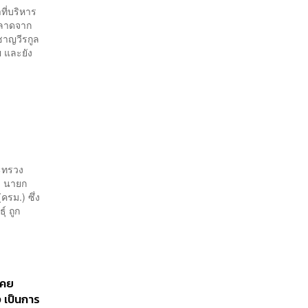
ที่บริหาร
พลาดจาก
ชาญวีรกูล
ผ และยัง
ระทรวง
ล นายก
รม.) ซึ่ง
์ ถูก
เคย
ง เป็นการ