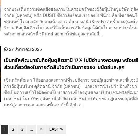
จงใจหมิ่นประมาทใส่ความ
จากประเด็นความขัดแย้งของภายในครอบครัวของผู้ถือหุ้นใหญ่บริษัท ดุสิ
จำกัด (มหาชน) หรือ DUSIT ซึ่งกำลังร้อนแรงของ 3 พี่น้อง คือ พี่ชายคน
ชนินทธ์ โทณวณิก กับสองน้องสาว คือ นางสินี เธียรประสิทธิ์ นางสุนงค์ ส
วิภาค ที่อยู่ฝั่งเดียวในขณะนี้จึงเห็นการเปิดข้อมูลโต้กันไปมาระหว่างทั้งส
หลังจากก่อนหน้านี้ชนินทธ์ ออกมาให้ข้อมูลผ่านกับสื่...
27 สิงหาคม 2025
เซ็นทรัลพัฒนายันถือหุ้นดุสิตธานี 17% ไม่มีอำนาจควบคุม พร้อมยื
ส่วนเกี่ยวข้องในการตัดสินใจดำเนินการของ ‘ชนัตถ์และลูก’
เซ็นทรัลพัฒนา ได้ออกแถลงการณ์ที่ระบุถึงการ ขอปฏิเสธข่าวและชี้แจงเกี
การถือหุ้นบริษัท ดุสิตธานี จำกัด (มหาชน) แถลงการณ์ระบุว่า อ้างถึงข่
ซึ่งเป็นความเข้าใจผิดต่อนโยบายการเข้าลงทุนของ บริษัท เซ็นทรัลพัฒน
(มหาชน) ในบริษัท ดุสิตธานี จำกัด (มหาชน) บริษัทฯ ขอปฏิเสธข้อมูลที่ม
แพร่สู่สาธารณะ และขอชี้แจง ดังนี้ &nbs...
1
2
3
...
»
LAST »