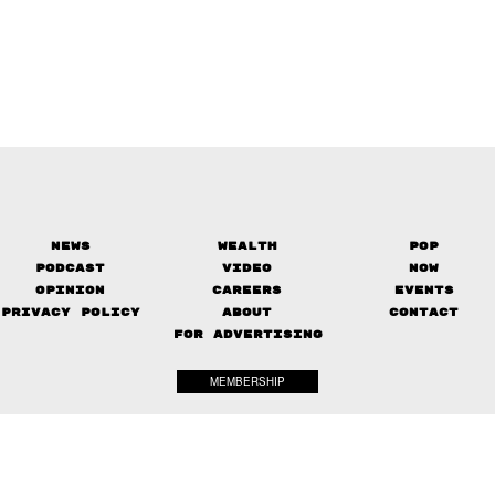
News
Wealth
Pop
Podcast
Video
Now
Opinion
Careers
Events
Privacy Policy
About
Contact
FOR ADVERTISING
MEMBERSHIP