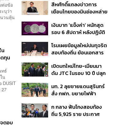
สีหศักดิ์แถลงข่าวการ
งต่อข้อ
ร่วมงาน
ะบุว่า
เยือนไทยของมินอ่องหล่าย
ำนวนหุ้น
ชี้หารือทวิภาคี ครอบคลุม
เงินบาท ‘แข็งค่า’ หนักสุด
สร้างสรรค์ ตรงไปตรงมา
รอบ 6 สัปดาห์ หลังปฏิบัติ
ย้ำต้องการให้เมียนมากลับ
การแทรกแซงเยนของ
สู่อาเซียน
โรมเผยข้อมูลใหม่ปมทุจริต
สหรัฐฯ-ญี่ปุ่น Standard
ยใน
สอบท้องถิ่น ย้อนเอกสาร
Chartered เปิดเป้าสิ้นปีนี้
าดทุน
ประชุมปี 2567 พบชื่อ
จ่อแข็งต่อแตะ 32.50 บาท
เปิดบทใหม่ไทย-เมียนมา
อนุทิน จ่อสอบต่อเอี่ยว
ต่อดอลลาร์
นทธ์
ดัน JTC ในรอบ 10 ปี ปลุก
ตัดตอน ม.บูรพา หรือไม่
ยวใน
‘เส้นเลือดใหญ่’ ค้า
รือ DUSIT
มท. 2 ลุยชายแดนสุรินทร์
ชายแดน ท่าเรือน้ำลึก
่ 27
สั่ง กฟภ. ขยายไฟฟ้า
ทวาย
‘ปราสาทตาควาย–เนิน
ก กลาง ฟันโกงสอบท้อง
350’ เสริมความมั่นคง
ถิ่น 5,925 ราย ประกาศ
ชายแดน
บัญชีใหม่ 7 ส.ค. ส่วน 97
นใจตอบ
ราย รอ ป.ป.ช. ขีดเส้นแล้ว
เสร็จ 31 ส.ค.