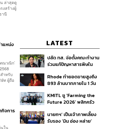
น ล่าสุดดู
งสร้างผู้
ิตธานี
LATEST
ตำแหน่ง
ปลัด ทส. จ่อตั้งคณะทำงาน
 โทณวณิก’
ร่วมแก้ปัญหาสารพิษใน
/2568
แม่น้ำข้ามพรมแดนไทย-
 สำหรับ
Rhode ทำยอดขายสูงถึง
เมียนมา เล็งเริ่มถกนัดแรก
ท ผู้ถือ
893 ล้านบาทภายใน 1 วัน
ส.ค.นี้
กับซัมเมอร์คอลเล็กชัน
KMITL ชู ‘Farming the
ล่าสุด
Future 2026’ พลิกครัว
โลก สู่เกษตร-อาหารยั่งยืน
งำกิจการ
นายกฯ’ เป็นเจ้าภาพเลี้ยง
ด้วย One Health
รับรอง ‘มิน อ่อง หล่าย’
พร้อมเชิญบิ๊กธุรกิจไทย
ุ้นใน