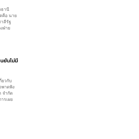
ตธานี
โตคือ นาย
าลีรัฐ
องฝ่าย
นยันไม่มี
่ยวกับ
าวพาดพิง
า จำกัด
ีการเผย