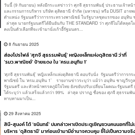
วันนี้ (9 กันยายน) หลังมีกระแสข่าวว่า ศุภจี สุธรรมพันธุ์ ประธานเจ้าหน้า
และกรรมการบริหาร บริษัท ดุสิตธานี จำกัด (มหาชน) หรือ DUSIT อาจ
ตำแหน่ง รัฐมนตรีว่าการกระทรวงพาณิชย์ ในรัฐบาลชุดแรกของ อนุทิน 
ล่าสุด นายกรัฐมนตรีได้ยืนยันกับ THE STANDARD ว่า ศุภจีไม่ได้หลุดโ
คงเป็นตัวเลือกที่จะเข้ามานั่งเก้าอี้รัฐมนตร...
8 กันยายน 2025
ส่องโปรไฟล์ ‘ศุภจี สุธรรมพันธุ์’ หญิงเหล็กแห่งดุสิตธานี ว่าที่
‘รมว.พาณิชย์’ ป้ายแดง ใน ‘ครม.อนุทิน 1’
‘ศุภจี สุธรรมพันธุ์’ หญิงเหล็กแห่งดุสิตธานี ตอบรับนั่ง รัฐมนตรีว่าการก
พาณิชย์ ใน ‘ครม.อนุทิน 1’ รายงานข่าวระบุว่า แม้ว่า อนุทิน ชาญวีรกู
รัฐมนตรี และหัวหน้าพรรคภูมิใจไทย ยังขยับปรับเปลี่ยนโผคณะรัฐมนตรี (ค
ได้ระบุว่า แล้วเสร็จแล้วกว่า 99% ล่าสุด ปรากฏ ชื่อของ ศุภจี สุธรรมพันธุ
ทาบทามมาเป็น...
29 สิงหาคม 2025
สินี-สุนงค์ โต้ ‘ชนินทธ์’ ปมกล่าวหาเปิดประตูเชิญชวนคนนอกที่ไม่
บริหาร ‘ดุสิตธานี’ มาก่อนเข้ามามีอำนาจควบคุม ชี้ไม่เป็นความจริ