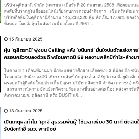
บริษัท ดุสิตธานี จำกัด (มหาชน) เมื่อวันที่ 26 กันยายน 2568 เพื่อตอบสนอ
สงสัยที่ปรากฏในสื่อออนไลน์เกี่ยวกับการครอบงำกิจการ เซ็นทรัลพัฒนาร
บริษัทถือหุ้นในดุสิตธานีจำนวน 145,238,320 หุ้น คิดเป็น 17.09% ของจ
ทั้งหมด โดยถือหุ้นในสัดส่วนนี้มาตั้งแต่ปี 2561...
15 กันยายน 2025
หุ้น ‘ดุสิตธานี’ พุ่งชน Ceiling หลัง ‘ชนินทธ์’ มั่นใจปมขัดแย้งภา
ครอบครัวจบลงด้วยดี พร้อมคาดปี 69 ผลงานพลิกมีกำไร-ล้างข
สะสมหมด
ในช่วง 3-4 เดือนที่ผ่านมา มีกระแสข่าวศึกสายเลือดของ 3 พี่น้อง คือ ชนิ
โทณวณิก กับฝั่งของสินี เธียรประสิทธิ์ กับสุนงค์ สาลีรัฐวิภาค ที่อยู่ฝั่งเดี
ครอบครัวผู้ถือหุ้นใหญ่ประเด็นปัญหา บริษัท ดุสิตธานี จำกัด (มหาชน) ห
สถานการณ์ความขัดแย้งทวีความร้อนแรงขึ้นอย่างต่อเนื่อง หลังจากวันที
สิงหาคม บมจ. ดุสิตธานี หรือ DUSIT แจ้...
13 กันยายน 2025
เปิดเหตุผลทำไม ‘ศุภจี สุธรรมพันธุ์’ ใช้เวลาเพียง 30 นาที ตัดสิ
รับนั่งเก้าอี้ รมว. พาณิชย์