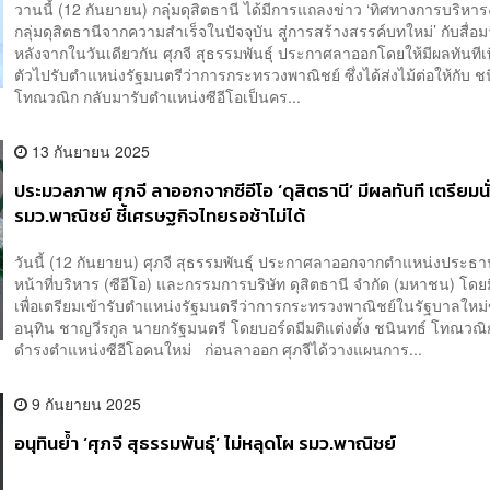
วานนี้ (12 กันยายน) กลุ่มดุสิตธานี ได้มีการแถลงข่าว ‘ทิศทางการบริห
กลุ่มดุสิตธานีจากความสำเร็จในปัจจุบัน สู่การสร้างสรรค์บทใหม่’ กับสื
หลังจากในวันเดียวกัน ศุภจี สุธรรมพันธุ์ ประกาศลาออกโดยให้มีผลทันทีเพ
ตัวไปรับตำแหน่งรัฐมนตรีว่าการกระทรวงพาณิชย์ ซึ่งได้ส่งไม้ต่อให้กับ ช
โทณวณิก กลับมารับตำแหน่งซีอีโอเป็นคร...
13 กันยายน 2025
ประมวลภาพ ศุภจี ลาออกจากซีอีโอ ‘ดุสิตธานี’ มีผลทันที เตรียมนั
รมว.พาณิชย์ ชี้เศรษฐกิจไทยรอช้าไม่ได้
วันนี้ (12 กันยายน) ศุภจี สุธรรมพันธุ์ ประกาศลาออกจากตำแหน่งประธา
หน้าที่บริหาร (ซีอีโอ) และกรรมการบริษัท ดุสิตธานี จำกัด (มหาชน) โดย
เพื่อเตรียมเข้ารับตำแหน่งรัฐมนตรีว่าการกระทรวงพาณิชย์ในรัฐบาลให
อนุทิน ชาญวีรกูล นายกรัฐมนตรี โดยบอร์ดมีมติแต่งตั้ง ชนินทธ์ โทณวณิก
ดำรงตำแหน่งซีอีโอคนใหม่ ก่อนลาออก ศุภจีได้วางแผนการ...
9 กันยายน 2025
อนุทินย้ำ ‘ศุภจี สุธรรมพันธุ์’ ไม่หลุดโผ รมว.พาณิชย์