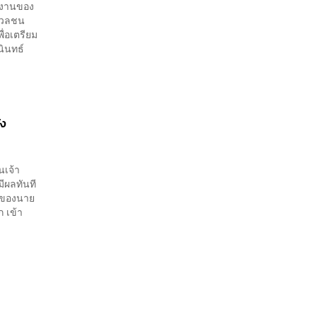
ารงานของ
่อมวลชน
ื่อเตรียม
นินทธ์
่ง
นเจ้า
มีผลทันที
ม่ของนาย
 เข้า