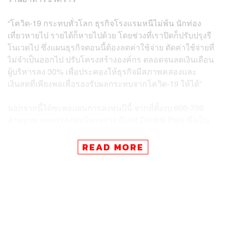
“โควิด-19 กระทบทั่วโลก ธุรกิจโรงแรมหนีไม่พ้น นักท่อง
เที่ยวหายไป รายได้ก็หายไปด้วย โดยช่วงที่เราปิดก็ปรับปรุงรี
โนเวตไป ซึ่งแผนธุรกิจตอนนี้ต้องลดค่าใช้จ่าย ตัดค่าใช้จ่ายที่
ไม่จำเป็นออกไป ปรับโครงสร้างองค์กร ตลอดจนลดเงินเดือน
ผู้บริหารลง 30% เพื่อประคองให้ธุรกิจมีสภาพคล่องและ
เงินสดที่เพียงพอเพื่อรองรับผลกระทบจากโควิด-19 ให้ได้”
นอกจากนี้ได้ชะลอแผนการลงทุนปีนี้ จากที่ตั้งงบ 600-700
ล้านบาท แต่การลงทุนโครงการ Dusit Central Park ซึ่งเป็น
โครงการ Mixed-use ยังเดินหน้าก่อสร้างตามแผน โดยมี
กำหนดเปิดให้บริการภายในปี 2566 ส่วนโครงการอื่นๆ เช่น
READ MORE
การเข้าซื้อโรงแรมในต่างประเทศ มีความจำเป็นต้องเลื่อน
ออกไปก่อน เนื่องจากเจอสถานการณ์โควิด-19
“ตอนนี้ต้องบริหารเงินสดและสภาพคล่องให้ดีเพื่อทำให้ไม่
ลำบาก การลงทุนใหม่ต้องหยุดทั้งหมด ส่วนโครงการที่ต้อง
ทำมีสัญญาที่ชัดเจนก็ต้องเดินหน้าต่อไป โดยตอนนี้ไม่ได้มี