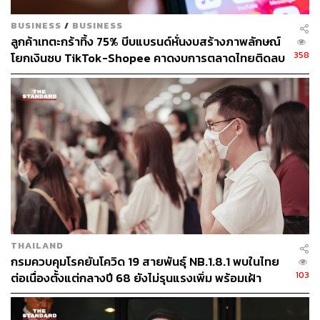
BUSINESS
/
BUSINESS
ลูกค้าเทตะกร้าทิ้ง 75% บีบแบรนด์หั่นงบสร้างภาพลักษณ์
358
โยกเงินซบ TikTok-Shopee คาดงบการตลาดไทยติดลบ
ครั้งแรกในรอบ 14 ปี
THAILAND
กรมควบคุมโรคยันโควิด 19 สายพันธุ์ NB.1.8.1 พบในไทย
103
ต่อเนื่องตั้งแต่กลางปี 68 ยังไม่รุนแรงเพิ่ม พร้อมเฝ้า
ระวัง-ติดตามใกล้ชิด