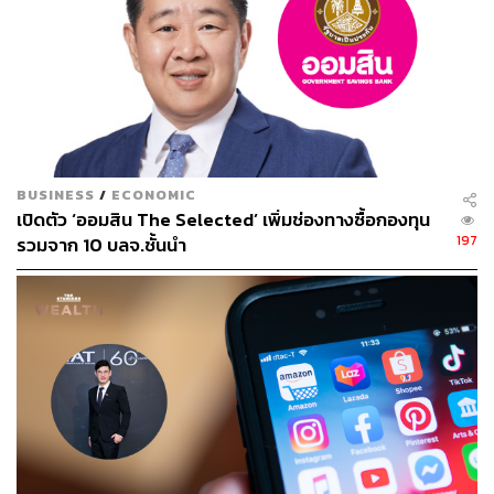
ABOUT THE AUTHOR
efinanceThai
efinanceThai สำนักข่าวอีไฟแนนซ์ไทย สรุป
ประเด็นข่าวหุ้นล่าสุด-เศรษฐกิจ-การเงิน ที่
รวดเร็วและน่าเชื่อถือที่สุด
www.efinancethai.com
BUSINESS
/
ECONOMIC
เปิดตัว ‘ออมสิน The Selected’ เพิ่มช่องทางซื้อกองทุน
197
รวมจาก 10 บลจ.ชั้นนำ