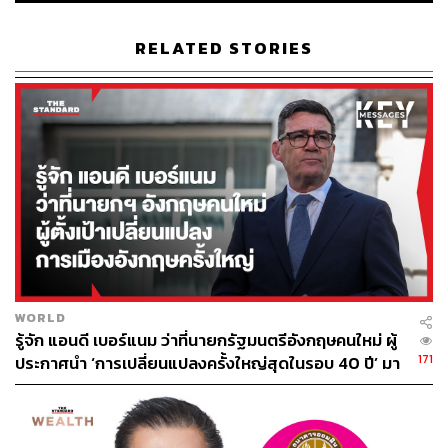
ไทย จากวิทยากรระดับประเทศ 40 คน ซื้อบัตรงาน THE
STANDARD ECONOMIC FORUM ที่
https://www.eventpo
RELATED STORIES
p.me/e/8705-economic-forum
พิสูจน์อักษร: ภาสิณี เพิ่มพันธุ์พงศ์
รายงาน กรณัช พลอยสวาท
ติดตามข่าวสารการลงทุนเพิ่มเติมได้ที่:
www.efinancethai.co
m
TAGS:
บริษัท ดุสิตธานี จำกัด (มหาชน)
เชื้อไวรัสโคโรนา
ณรงค์ชัย ว่องธนะวิโมกษ์
WORLD
รู้จัก แอนดี เบอร์แนม ว่าที่นายกรัฐมนตรีอังกฤษคนใหม่ ผู้
171
ประกาศนำ ‘การเปลี่ยนแปลงครั้งใหญ่สุดในรอบ 40 ปี’ มา
สู่การเมืองอังกฤษ
71