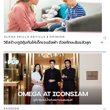
ALPHA SKILLS ARTICLE
/
OPINION
วิธีสร้างภูมิคุ้มกันให้เด็กเจนอัลฟ่า ด้วยทักษะล้มแล้วลุก
...
FASHION