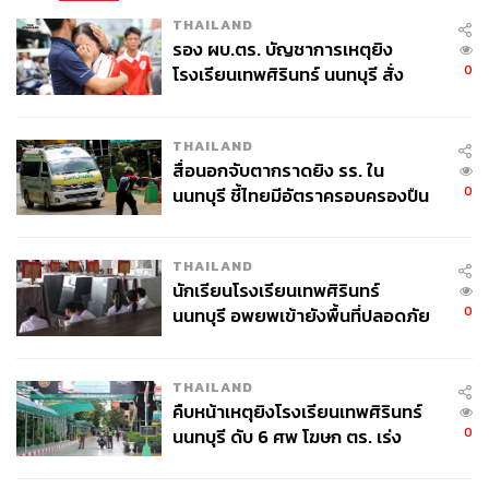
THAILAND
รอง ผบ.ตร. บัญชาการเหตุยิง
0
โรงเรียนเทพศิรินทร์ นนทบุรี สั่ง
ค้นหา 2 รอบยืนยันไร้คนติดค้าง พบ
ศพปู่-ย่าที่บ้านพักผู้ก่อเหตุ
THAILAND
สื่อนอกจับตากราดยิง รร. ใน
0
นนทบุรี ชี้ไทยมีอัตราครอบครองปืน
สูงในระดับต้นของภูมิภาค
THAILAND
นักเรียนโรงเรียนเทพศิรินทร์
0
นนทบุรี อพยพเข้ายังพื้นที่ปลอดภัย
ชั่วคราว หลังเหตุใช้อาวุธปืนภายใน
โรงเรียนคลี่คลาย
THAILAND
คืบหน้าเหตุยิงโรงเรียนเทพศิรินทร์
0
นนทบุรี ดับ 6 ศพ โฆษก ตร. เร่ง
สอบปมขโมยปืนปู่ก่อเหตุ