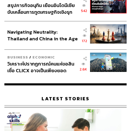
สรุปภารกิจอนุทิน เยือนอินโดนีเซีย
542
ขับเคลื่อนการทูตเศรษฐกิจเชิงรุก
ประกาศหุ้นส่วนยุทธศาสตร์ไทย –
อินโดนีเซีย
Navigating Neutrality:
Thailand and China in the Age
172
of a New Global Order
BUSINESS
/
ECONOMIC
วิเคราะห์ปรากฏการณ์คนแห่ขอสิน
2.6K
เชื่อ CLICX อาจเป็นเพียงยอด
ภูเขาน้ำแข็ง ของปัญหาหนี้ครัว
เรือนไทยที่ถูกซุกไว้
LATEST STORIES