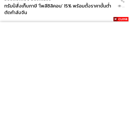
ทรัมป์สั่งเก็บภาษี ‘โพลีซิลิคอน’ 15% พร้อมตั้งราคาขั้นต่ำ
...
ตัดกำลังจีน
News
Wealth
Pop
Podcast
Video
Now
Opinion
Careers
Events
Privacy
About
Contact
Policy
FOR
ADVERTISING
MEMBERSHIP