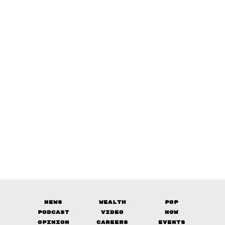
News
Wealth
Pop
Podcast
Video
Now
Opinion
Careers
Events