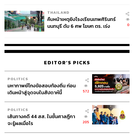
THAILAND
คืบหน้าเหตุยิงโรงเรียนเทพศิรินทร์
0
นนทบุรี ดับ 6 ศพ โฆษก ตร. เร่ง
สอบปมขโมยปืนปู่ก่อเหตุ
EDITOR'S PICKS
POLITICS
มหากาพย์โกงข้อสอบท้องถิ่น ก่อน
572
เดินหน้าสู่จุดจบในสัปดาห์นี้
POLITICS
เส้นทางคดี 44 สส. ในชั้นศาลฎีกา
205
จะรู้ผลเมื่อไร