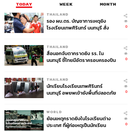
TODAY
WEEK
MONTH
THAILAND
รอง ผบ.ตร. บัญชาการเหตุยิง
0
โรงเรียนเทพศิรินทร์ นนทบุรี สั่ง
ค้นหา 2 รอบยืนยันไร้คนติดค้าง พบ
ศพปู่-ย่าที่บ้านพักผู้ก่อเหตุ
THAILAND
สื่อนอกจับตากราดยิง รร. ใน
0
นนทบุรี ชี้ไทยมีอัตราครอบครองปืน
สูงในระดับต้นของภูมิภาค
THAILAND
นักเรียนโรงเรียนเทพศิรินทร์
0
นนทบุรี อพยพเข้ายังพื้นที่ปลอดภัย
ชั่วคราว หลังเหตุใช้อาวุธปืนภายใน
โรงเรียนคลี่คลาย
WORLD
ย้อนเหตุกราดยิงในโรงเรียนต่าง
0
ประเทศ ที่ผู้ก่อเหตุเป็นนักเรียน