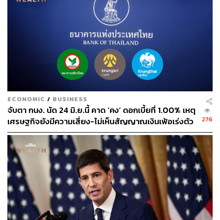
ดำรงเกียรติ มาลา
Content Creator THE STANDARD WEALTH
ECONOMIC
/
BUSINESS
จับตา กนง. นัด 24 มิ.ย.นี้ คาด ‘คง’ ดอกเบี้ยที่ 1.00% เหตุ
276
เศรษฐกิจยังมีความเสี่ยง-ไม่เห็นสัญญาณเงินเฟ้อเร่งตัว
วงกว้าง