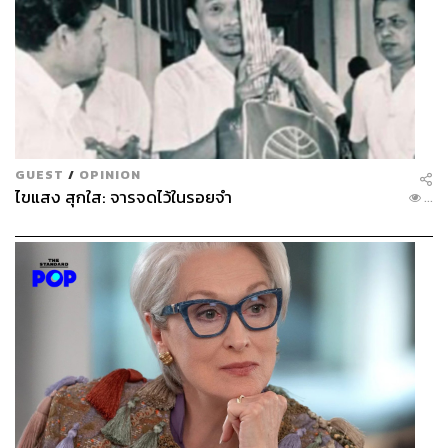
GUEST
/
OPINION
ไขแสง สุกใส: จารจดไว้ในรอยจำ
...