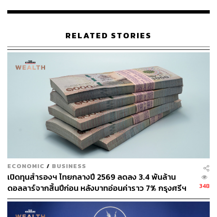
RELATED STORIES
TAGS:
บริษัทหลักทรัพย์ กรุงศรี จำกัด (มหาชน)
ธนาคารกรุงศรีอยุธยา
บริษัทหลักทรัพย์ โนมูระ พัฒนสิน จำกัด (มหาชน)
การเข้าซื้อกิจการ
ECONOMIC
/
BUSINESS
เปิดทุนสำรองฯ ไทยกลางปี 2569 ลดลง 3.4 พันล้าน
560
348
ดอลลาร์จากสิ้นปีก่อน หลังบาทอ่อนค่าราว 7% กรุงศรีฯ
มองไม่น่ากังวล ย้ำเสถียรภาพไทยยังแกร่ง
ABOUT THE AUTHOR