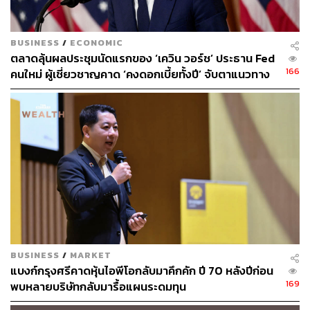
BUSINESS
/
ECONOMIC
ตลาดลุ้นผลประชุมนัดแรกของ ‘เควิน วอร์ช’ ประธาน Fed
166
คนใหม่ ผู้เชี่ยวชาญคาด ‘คงดอกเบี้ยทั้งปี’ จับตาแนวทาง
นโยบายการเงินสหรัฐฯ ระยะต่อไป
BUSINESS
/
MARKET
แบงก์กรุงศรีคาดหุ้นไอพีโอกลับมาคึกคัก ปี 70 หลังปีก่อน
169
พบหลายบริษัทกลับมารื้อแผนระดมทุน