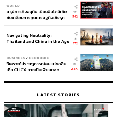
WORLD
สรุปภารกิจอนุทิน เยือนอินโดนีเซีย
542
ขับเคลื่อนการทูตเศรษฐกิจเชิงรุก
ประกาศหุ้นส่วนยุทธศาสตร์ไทย –
อินโดนีเซีย
Navigating Neutrality:
Thailand and China in the Age
172
of a New Global Order
BUSINESS
/
ECONOMIC
วิเคราะห์ปรากฏการณ์คนแห่ขอสิน
2.6K
เชื่อ CLICX อาจเป็นเพียงยอด
ภูเขาน้ำแข็ง ของปัญหาหนี้ครัว
เรือนไทยที่ถูกซุกไว้
LATEST STORIES