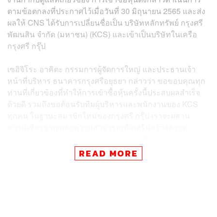
ตามข้อตกลงที่ประกาศไว้เมื่อวันที่ 30 มิถุนายน 2565 และส่ง
ผลให้ CNS ได้รับการเปลี่ยนชื่อเป็น บริษัทหลักทรัพย์ กรุงศรี
พัฒนสิน จำกัด (มหาชน) (KCS) และเข้าเป็นบริษัทในเครือ
กรุงศรี กรุ๊ป
เซอิจิโระ อาคิตะ กรรมการผู้จัดการใหญ่ และประธานเจ้า
หน้าที่บริหาร ธนาคารกรุงศรีอยุธยา กล่าวว่า ขอขอบคุณทุก
ท่านที่เกี่ยวข้องที่ทำให้การเข้าซื้อหุ้นครั้งนี้ประสบผลสำเร็จ
ด้วยดี รวมถึงขอต้อนรับทีมผู้บริหารและพนักงานของ KCS
ทุกคน ในฐานะสมาชิกใหม่ของกรุงศรี กรุ๊ป เราจะผสาน
ความเชี่ยวชาญและความสามารถเพื่อเสริมสร้างความ
แข็งแกร่งให้กับธุรกิจหลักทรัพย์ของกรุงศรี และยกระดับกรุง
ศรีในฐานะพันธมิตรที่ลูกค้าไว้วางใจ (Trusted Partner) อย่าง
READ MORE
ต่อเนื่อง
“ผมมั่นใจว่า KCS จะเดินหน้านำเสนอผลิตภัณฑ์และบริการ
ทางการเงินที่ครอบคลุมและหลากหลาย พร้อมส่งมอบ
ประสบการณ์ที่ดีอย่างไร้รอยต่อให้กับลูกค้า ทั้งนี้ขอให้ลูกค้า