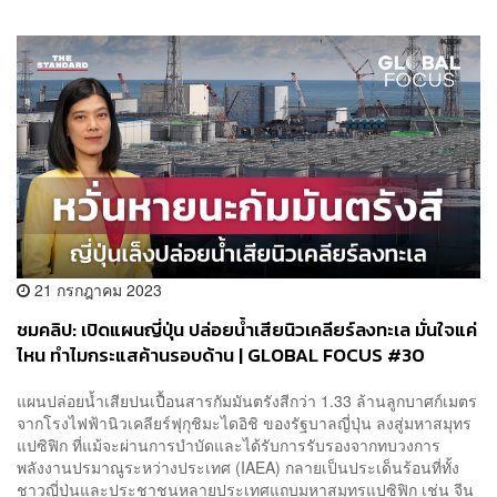
21 กรกฎาคม 2023
ชมคลิป: เปิดแผนญี่ปุ่น ปล่อยน้ำเสียนิวเคลียร์ลงทะเล มั่นใจแค่
ไหน ทำไมกระแสค้านรอบด้าน | GLOBAL FOCUS #30
แผนปล่อยน้ำเสียปนเปื้อนสารกัมมันตรังสีกว่า 1.33 ล้านลูกบาศก์เมตร
จากโรงไฟฟ้านิวเคลียร์ฟุกุชิมะไดอิชิ ของรัฐบาลญี่ปุ่น ลงสู่มหาสมุทร
แปซิฟิก ที่แม้จะผ่านการบำบัดและได้รับการรับรองจากทบวงการ
พลังงานปรมาณูระหว่างประเทศ (IAEA) กลายเป็นประเด็นร้อนที่ทั้ง
ชาวญี่ปุ่นและประชาชนหลายประเทศแถบมหาสมุทรแปซิฟิก เช่น จีน