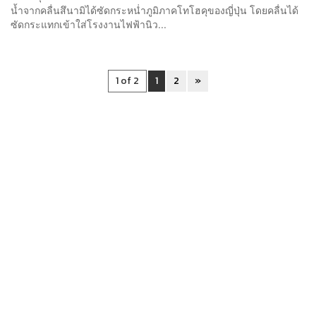
น้ำจากคลื่นสึนามิได้ซัดกระหน่ำภูมิภาคโทโฮคุของญี่ปุ่น โดยคลื่นได้
ซัดกระแทกเข้าใส่โรงงานไฟฟ้านิว...
1 of 2
1
2
»