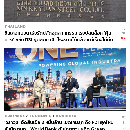
THAILAND
ซินเคอหยวน เร่งรัดปลัดอุตสาหกรรม เร่งปลดล็อก ‘ฝุ่น
89
แดง’ หลัง DSI ยุติสอบ เปิดโรงงานได้แล้ว แต่เรื่องไม่คืบ
หน้า
BUSINESS
/
ECONOMIC
/
BUSINESS
‘วราวุธ’ อัดสินเชื่อ 2 หมื่นล้าน เปิดเกมรุก ดึง FDI ยุคใหม่
121
จับมือ กนอ.- World Bank ดันไทยฐานผลิต Green