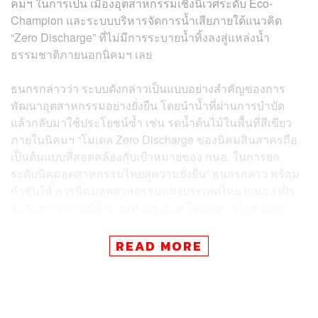
คมฯ ในการเป็น เมืองอุตสาหกรรมเชิงนิเวศระดับ Eco-
Champion และระบบบริหารจัดการน้ำเสียภายใต้แนวคิด
“Zero Discharge” ที่ไม่มีการระบายน้ำทิ้งลงสู่แหล่งน้ำ
ธรรมชาติภายนอกนิคมฯ เลย
ธนกรกล่าวว่า ระบบดังกล่าวเป็นแบบอย่างสำคัญของการ
พัฒนาอุตสาหกรรมอย่างยั่งยืน โดยนำน้ำที่ผ่านการบำบัด
แล้วกลับมาใช้ประโยชน์ซ้ำ เช่น รดน้ำต้นไม้ในพื้นที่สีเขียว
ภายในนิคมฯ “โมเดล Zero Discharge ของนิคมสินสาครถือ
เป็นต้นแบบที่สอดคล้องกับเป้าหมายของ กนอ. ในการยก
ระดับนิคมอุตสาหกรรมไทยสู่ความยั่งยืน” ธนกรกล่าว พร้อม
กำชับให้ การนิคมอุตสาหกรรมแห่งประเทศไทย (กนอ.) เฝ้า
ระวังสถานการณ์น้ำท่วมทั่วประเทศ โดยเฉพาะในช่วงฝน
ตกหนักตามการคาดการณ์ของกรมอุตุนิยมวิทยา
READ MORE
ด้านสุเมธ ตั้งประเสริฐ ผู้ว่าการ กนอ. เปิดเผยว่า ได้เตรียม
มาตรการรับมือและป้องกันน้ำท่วมในนิคมฯ ทั่วประเทศแล้ว
ทั้งการตรวจสอบเครื่องสูบน้ำให้พร้อม 100%, การพร่องน้ำ
ในพื้นที่แก้มลิงให้ต่ำสุด, การติดตามข้อมูลอุตุนิยมวิทยาอย่าง