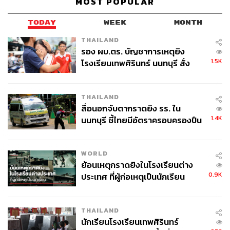
MOST POPULAR
TODAY
WEEK
MONTH
THAILAND
รอง ผบ.ตร. บัญชาการเหตุยิง
1.5K
โรงเรียนเทพศิรินทร์ นนทบุรี สั่ง
ค้นหา 2 รอบยืนยันไร้คนติดค้าง พบ
ศพปู่-ย่าที่บ้านพักผู้ก่อเหตุ
THAILAND
สื่อนอกจับตากราดยิง รร. ใน
1.4K
นนทบุรี ชี้ไทยมีอัตราครอบครองปืน
สูงในระดับต้นของภูมิภาค
WORLD
ย้อนเหตุกราดยิงในโรงเรียนต่าง
0.9K
ประเทศ ที่ผู้ก่อเหตุเป็นนักเรียน
THAILAND
นักเรียนโรงเรียนเทพศิรินทร์