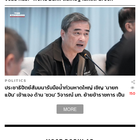
Supply Chain
POLITICS
ประชาธิปัตย์สัมมนารับมือน้ำท่วมหาดใหญ่ เชิญ ‘นายก
150
แป้น’ เข้าแจง ด้าน ‘ชวน’ วิจารณ์ มท. ย้ายข้าราชการ เป็น
เหตุแก้อุทกภัยขาดประสิทธิภาพ
MORE