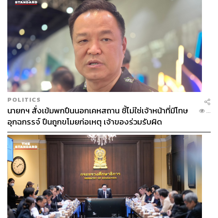
POLITICS
นายกฯ สั่งเข้มพกปืนนอกเคหสถาน ชี้ไม่ใช่เจ้าหน้าที่มีโทษ
...
อุกฉกรรจ์ ปืนถูกขโมยก่อเหตุ เจ้าของร่วมรับผิด