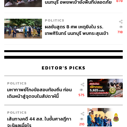
878
นนทบุรี อพยพเข้ายังพื้นที่ปลอดภัย
ชั่วคราว หลังเหตุใช้อาวุธปืนภายใน
โรงเรียนคลี่คลาย
POLITICS
ผลชันสูตร 8 ศพ เหตุยิงใน รร.
718
เทพศิรินทร์ นนทบุรี พบกระสุนเข้า
จุดสำคัญ ‘ศีรษะ-หน้าอก’ ครูถูกยิง
4 นัด จากระยะไกล
EDITOR'S PICKS
POLITICS
มหากาพย์โกงข้อสอบท้องถิ่น ก่อน
575
เดินหน้าสู่จุดจบในสัปดาห์นี้
POLITICS
เส้นทางคดี 44 สส. ในชั้นศาลฎีกา
210
จะรู้ผลเมื่อไร