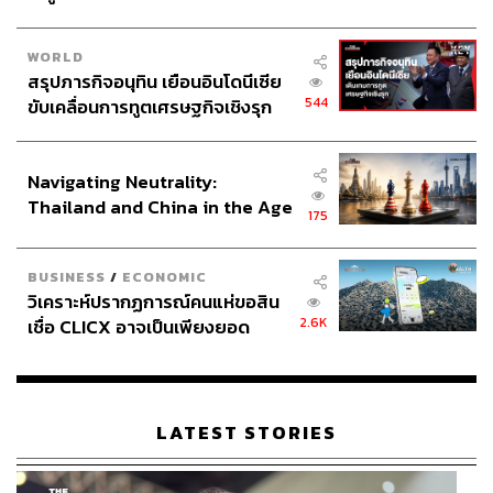
WORLD
สรุปภารกิจอนุทิน เยือนอินโดนีเซีย
544
ขับเคลื่อนการทูตเศรษฐกิจเชิงรุก
ประกาศหุ้นส่วนยุทธศาสตร์ไทย –
อินโดนีเซีย
Navigating Neutrality:
Thailand and China in the Age
175
of a New Global Order
BUSINESS
/
ECONOMIC
วิเคราะห์ปรากฏการณ์คนแห่ขอสิน
2.6K
เชื่อ CLICX อาจเป็นเพียงยอด
ภูเขาน้ำแข็ง ของปัญหาหนี้ครัว
เรือนไทยที่ถูกซุกไว้
LATEST STORIES