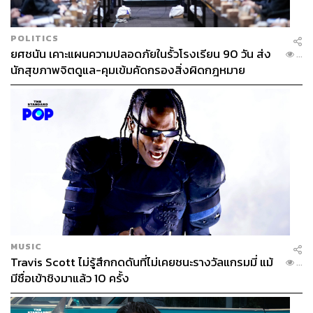
POLITICS
ยศชนัน เคาะแผนความปลอดภัยในรั้วโรงเรียน 90 วัน ส่ง
...
นักสุขภาพจิตดูแล-คุมเข้มคัดกรองสิ่งผิดกฎหมาย
MUSIC
Travis Scott ไม่รู้สึกกดดันที่ไม่เคยชนะรางวัลแกรมมี่ แม้
...
มีชื่อเข้าชิงมาแล้ว 10 ครั้ง