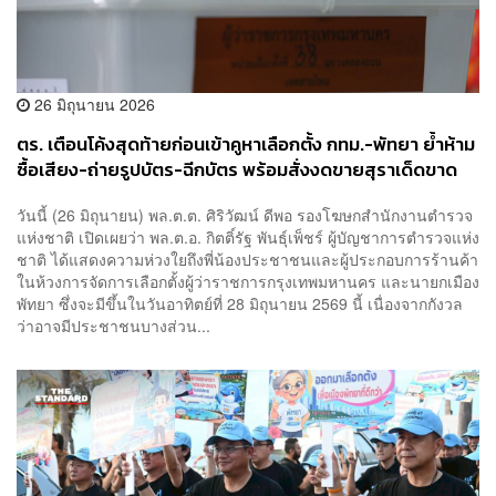
26 มิถุนายน 2026
ตร. เตือนโค้งสุดท้ายก่อนเข้าคูหาเลือกตั้ง กทม.-พัทยา ย้ำห้าม
ซื้อเสียง-ถ่ายรูปบัตร-ฉีกบัตร พร้อมสั่งงดขายสุราเด็ดขาด
เริ่ม 18.00 น. 27 มิ.ย.
วันนี้ (26 มิถุนายน) พล.ต.ต. ศิริวัฒน์ ดีพอ รองโฆษกสำนักงานตำรวจ
แห่งชาติ เปิดเผยว่า พล.ต.อ. กิตติ์รัฐ พันธุ์เพ็ชร์ ผู้บัญชาการตำรวจแห่ง
ชาติ ได้แสดงความห่วงใยถึงพี่น้องประชาชนและผู้ประกอบการร้านค้า
ในห้วงการจัดการเลือกตั้งผู้ว่าราชการกรุงเทพมหานคร และนายกเมือง
พัทยา ซึ่งจะมีขึ้นในวันอาทิตย์ที่ 28 มิถุนายน 2569 นี้ เนื่องจากกังวล
ว่าอาจมีประชาชนบางส่วน...