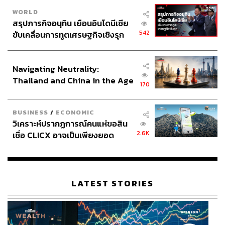
WORLD
สรุปภารกิจอนุทิน เยือนอินโดนีเซีย
542
ขับเคลื่อนการทูตเศรษฐกิจเชิงรุก
ประกาศหุ้นส่วนยุทธศาสตร์ไทย –
อินโดนีเซีย
Navigating Neutrality:
Thailand and China in the Age
170
of a New Global Order
BUSINESS
/
ECONOMIC
วิเคราะห์ปรากฏการณ์คนแห่ขอสิน
2.6K
เชื่อ CLICX อาจเป็นเพียงยอด
ภูเขาน้ำแข็ง ของปัญหาหนี้ครัว
เรือนไทยที่ถูกซุกไว้
LATEST STORIES