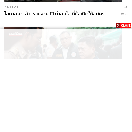
SPORT
โอกาสมาแล้ว! รวมงาน F1 น่าสนใจ ที่ยังเปิดให้สมัคร
...
POLITICS
อธิบดีกรมการปกครอง สั่งฝ่ายปกครองทั่วประเทศ เฝ้า
...
ระวังเหตุรุนแรง คุมเข้มอาวุธปืน-ยาเสพติด