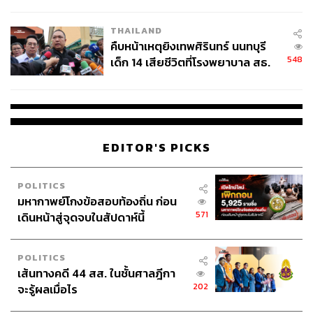
สอบปมขโมยปืนปู่ก่อเหตุ
THAILAND
คืบหน้าเหตุยิงเทพศิรินทร์ นนทบุรี
548
เด็ก 14 เสียชีวิตที่โรงพยาบาล สธ.
ยืนยันครูเสียชีวิต 5 ราย เจ็บ 22
ราย
EDITOR'S PICKS
POLITICS
มหากาพย์โกงข้อสอบท้องถิ่น ก่อน
571
เดินหน้าสู่จุดจบในสัปดาห์นี้
POLITICS
เส้นทางคดี 44 สส. ในชั้นศาลฎีกา
202
จะรู้ผลเมื่อไร