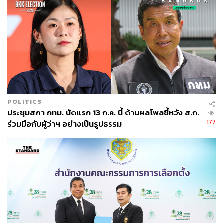
TAGS:
นายกเมืองพัทยา
เลือกตั้งนายกเมืองพัทยา
เบียร์-ปรเมศวร์ งามพิเชษฐ์
เลือกตั้งผู้ว่าฯ กทม
ผู้ว่าฯ กทม.
POLITICS
ประชุมสภา กทม. นัดแรก 13 ก.ค. นี้ ด้านผลโพลชี้หวัง ส.ก.
177
ร่วมมือกับผู้ว่าฯ อย่างเป็นรูปธรรม
568
ABOUT THE AUTHOR
THE STANDARD TEAM
กองบรรณาธิการ THE STANDARD