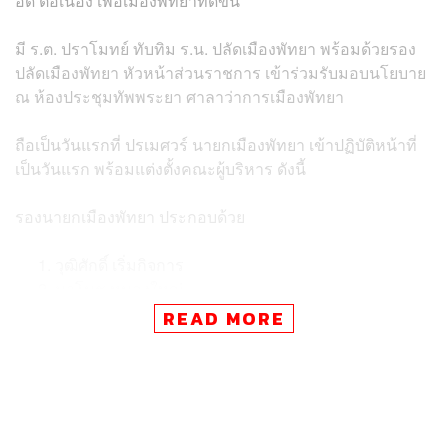
อด ต่อเนื่อง เพื่อเมืองพัทยาที่ดีขึ้น’
มี ร.ต. ปราโมทย์ ทับทิม ร.น. ปลัดเมืองพัทยา พร้อมด้วยรอง
ปลัดเมืองพัทยา หัวหน้าส่วนราชการ เข้าร่วมรับมอบนโยบาย
ณ ห้องประชุมทัพพระยา ศาลาว่าการเมืองพัทยา
ถือเป็นวันแรกที่ ปรเมศวร์ นายกเมืองพัทยา เข้าปฏิบัติหน้าที่
เป็นวันแรก พร้อมแต่งตั้งคณะผู้บริหาร ดังนี้
รองนายกเมืองพัทยา ประกอบด้วย
วุฒิศักดิ์ เริ่มกิจการ
มาโนช หนองใหญ่
ทิฐิพันธ์ เพ็ชรตระกูล
READ MORE
กฤษณะ บุญสวัสดิ์
คณะที่ปรึกษานายกเมืองพัทยา ประกอบด้วย
วัฒนา จันทนวรานนท์ ประธานที่ปรึกษา