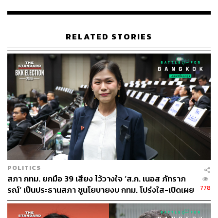
แก้ปัญหาการขุดเจาะสาธารณูปโภค ที่ส่งผลกระทบต่อการ
ใช้ชีวิตของคนเมืองพัทยาและภาพลักษณ์การท่องเที่ยว เพื่อ
ก้าวสู่มิติใหม่ในการแก้ปัญหา พัฒนาเมืองพัทยาให้ราบรื่น
RELATED STORIES
และมีดุลยภาพ ทั้งมิติเศรษฐกิจ สังคม และคุณภาพชีวิตที่ดี
ขึ้น
ปรเมศวร์กล่าวว่า ตลอดเวลา 4 ปีนับจากนี้ พร้อมขับเคลื่อน
เดินหน้าสร้างให้พัทยากลับมามีความหวัง เศรษฐกิจเติบโต
แบบก้าวกระโดด ด้วยกลยุทธ์ วิสัยทัศน์ และยุทธศาสตร์การ
ทำงานแบบมืออาชีพ สร้างเมืองพลวัตใหม่ที่เคลื่อนไหวไม่
หยุดนิ่ง เชื่อมต่อการบริหารจัดการและงบประมาณร่วมกับ
ระดับชาติ จังหวัด และท้องถิ่น ยกระดับความเชื่อมั่นทาง
ธุรกิจ การค้า การลงทุน ในฐานะมหานครศูนย์กลางแห่ง
EEC เพื่อให้พัทยาเป็นเมืองนานาชาติ เป็นบ้านที่น่าอยู่ และ
POLITICS
ก้าวสู่เมืองแห่งโอกาสสำหรับทุกคนอย่างแท้จริง และพร้อม
สภา กทม. ยกมือ 39 เสียง ไว้วางใจ ‘ส.ก. เนอส ภัทราภ
ปฏิบัติหน้าที่ที่สร้างประโยชน์สูงสุดให้ประชาชน ไม่มีคำว่า
778
รณ์’ เป็นประธานสภา ชูนโยบายงบ กทม. โปร่งใส-เปิดเผย
เจ้านาย ไม่มีคำว่าลูกน้อง มีเพียงพี่น้องที่มีความตั้งใจทำงาน
การลงมติ
ให้กับเมืองพัทยาให้เกิดการพัฒนาอย่างยั่งยืนต่อไปในอนาคต