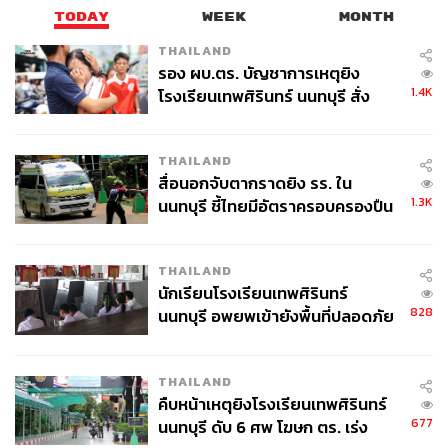
TODAY
WEEK
MONTH
THAILAND
รอง ผบ.ตร. บัญชาการเหตุยิง
1.4K
โรงเรียนเทพศิรินทร์ นนทบุรี สั่ง
ค้นหา 2 รอบยืนยันไร้คนติดค้าง พบ
ศพปู่-ย่าที่บ้านพักผู้ก่อเหตุ
THAILAND
สื่อนอกจับตากราดยิง รร. ใน
1.3K
นนทบุรี ชี้ไทยมีอัตราครอบครองปืน
สูงในระดับต้นของภูมิภาค
THAILAND
นักเรียนโรงเรียนเทพศิรินทร์
828
นนทบุรี อพยพเข้ายังพื้นที่ปลอดภัย
ชั่วคราว หลังเหตุใช้อาวุธปืนภายใน
โรงเรียนคลี่คลาย
THAILAND
คืบหน้าเหตุยิงโรงเรียนเทพศิรินทร์
677
นนทบุรี ดับ 6 ศพ โฆษก ตร. เร่ง