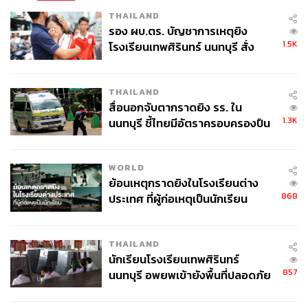
THAILAND
รอง ผบ.ตร. บัญชาการเหตุยิง
1.5K
โรงเรียนเทพศิรินทร์ นนทบุรี สั่ง
ค้นหา 2 รอบยืนยันไร้คนติดค้าง พบ
ศพปู่-ย่าที่บ้านพักผู้ก่อเหตุ
THAILAND
สื่อนอกจับตากราดยิง รร. ใน
1.3K
นนทบุรี ชี้ไทยมีอัตราครอบครองปืน
สูงในระดับต้นของภูมิภาค
WORLD
ย้อนเหตุกราดยิงในโรงเรียนต่าง
868
ประเทศ ที่ผู้ก่อเหตุเป็นนักเรียน
THAILAND
นักเรียนโรงเรียนเทพศิรินทร์
857
นนทบุรี อพยพเข้ายังพื้นที่ปลอดภัย
ชั่วคราว หลังเหตุใช้อาวุธปืนภายใน
โรงเรียนคลี่คลาย