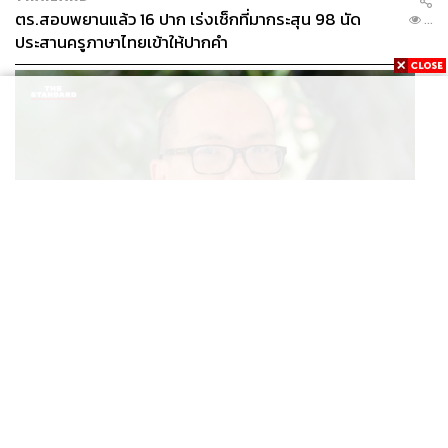
ตร.สอบพยานแล้ว 16 ปาก เร่งเช็กที่มากระสุน 98 นัด
...
ประสานครูภาษาไทยเข้าให้ปากคำ
POLITICS
สส. ปชน. จี้รัฐบาลทบทวนนโยบายเมียนมา ต้อนรับ ‘มินอ่
...
องหล่าย’ ได้แค่สัญญาว่างเปล่า