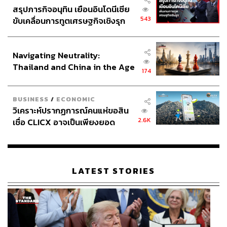
สรุปภารกิจอนุทิน เยือนอินโดนีเซีย
543
ขับเคลื่อนการทูตเศรษฐกิจเชิงรุก
ประกาศหุ้นส่วนยุทธศาสตร์ไทย –
อินโดนีเซีย
Navigating Neutrality:
Thailand and China in the Age
174
of a New Global Order
BUSINESS
/
ECONOMIC
วิเคราะห์ปรากฏการณ์คนแห่ขอสิน
2.6K
เชื่อ CLICX อาจเป็นเพียงยอด
ภูเขาน้ำแข็ง ของปัญหาหนี้ครัว
เรือนไทยที่ถูกซุกไว้
LATEST STORIES