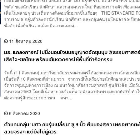
ถึงแม้จะยังไม่เห็นการเปลี่ยนแปลงอย่างเป็นรูปธรรม แต่สิ่งหนึ่งที่เราสัมผั
‘พลัง’ ของนักเรียน นักศึกษา และกลุ่มคนรุ่นใหม่ ที่ออกมารวมตัวเพื่อแส
เห็นในหลายๆ ประเด็นทางสังคมเพิ่มมากขึ้นเรื่อยๆ THE STANDARD P
รวบรวม 9 กลุ่มตัวละครนักเรียน นักศึกษา และกลุ่มคนรุ่นใหม่จาก 9 ป๊อปค
ชื่อดัง เพื่อยืนยันว่าแม้จะมีความแตกต่...
11 สิงหาคม 2020
มธ. แถลงการณ์ ไม่นิ่งนอนใจปมอนุญาตจัดชุมนุม #ธรรมศาสตร์
เสียใจ-ขอโทษ พร้อมเข้มงวดการใช้พื้นที่ทำกิจกรรม
วันนี้ (11 สิงหาคม) มหาวิทยาลัยธรรมศาสตร์ได้ออกแถลงการณ์ต่อกรณีก
เมื่อวันที่ 10 สิงหาคมที่ผ่านมาว่า จากกรณีท่ีเครือข่ายนักศึกษาและปร
จัดการชุมนุมทางการเมือง ณ มหาวิทยาลัยธรรมศาสตร์ ศูนย์รังสิต เมื่อวัน
สิงหาคม 2563 โดยมีเน้ือหาบางส่วนท่ีพาดพิงสถาบันพระมหากษัตริย์ ทำ
ต่อความรู้สึกของประชาชน มหา...
6 สิงหาคม 2020
ตัวแทนกลุ่ม ‘มศว คนรุ่นเปลี่ยน’ ชู 3 นิ้ว ยืนมองสภา เผยอยาก
สวยจริงๆ แต่ยังไม่คู่ควร