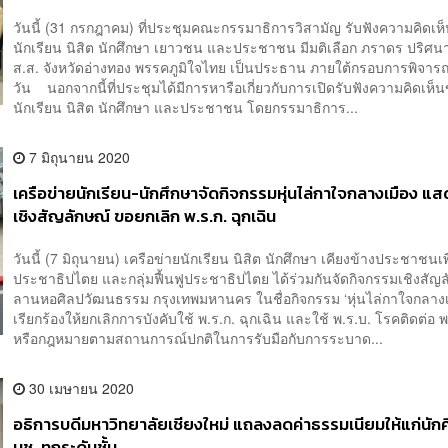
วันนี้ (31 กรกฎาคม) ที่ประชุมคณะกรรมาธิการวิสามัญ รับฟังความคิดเห
นักเรียน นิสิต นักศึกษา เยาวชน และประชาชน มีมติเลือก ภราดร ปริศน
ส.ส. จังหวัดอ่างทอง พรรคภูมิใจไทย เป็นประธาน ภายใต้กรอบการพิจาร
วัน นอกจากนี้ที่ประชุมได้มีการหารือเกี่ยวกับการเปิดรับฟังความคิดเห็
นักเรียน นิสิต นักศึกษา และประชาชน โดยกรรมาธิการ...
7 มิถุนายน 2020
เครือข่ายนักเรียน-นักศึกษาจัดกิจกรรมหุ่นไล่กาใจกลางเมือง 
เชิงสัญลักษณ์ ขอยกเลิก พ.ร.ก. ฉุกเฉิน
วันนี้ (7 มิถุนายน) เครือข่ายนักเรียน นิสิต นักศึกษา เคียงข้างประชาชนเพ
ประชาธิปไตย และกลุ่มฟื้นฟูประชาธิปไตย ได้ร่วมกันจัดกิจกรรมเชิงสัญ
ลานหอศิลปวัฒนธรรม กรุงเทพมหานคร ในชื่อกิจกรรม ‘หุ่นไล่กาใจกลางเมื
เรียกร้องให้ยกเลิกการบังคับใช้ พ.ร.ก. ฉุกเฉิน และใช้ พ.ร.บ. โรคติดต่อ 
หรือกฎหมายตามสถานการณ์ปกติในการรับมือกับการระบาด...
30 เมษายน 2020
อธิการบดีมหาวิทยาลัยเชียงใหม่ แถลงลดค่าธรรมเนียมให้แก่นัก
มช. ทุกระดับชั้น