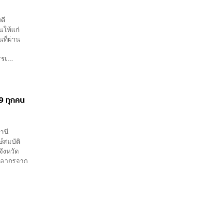
ดี
ให้แก่
ที่ผ่าน
รเ...
9 ทุกคน
านี
ษ์สมบัติ
ังหวัด
ุคลากรจาก