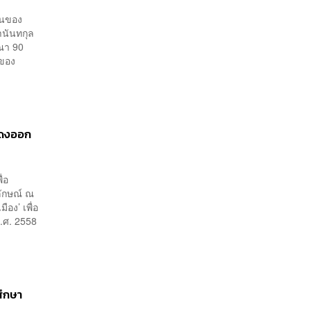
็นของ
านันทกุล
ณา 90
นของ
แสดงออก
ื่อ
ลักษณ์ ณ
อง’ เพื่อ
พ.ศ. 2558
ศึกษา