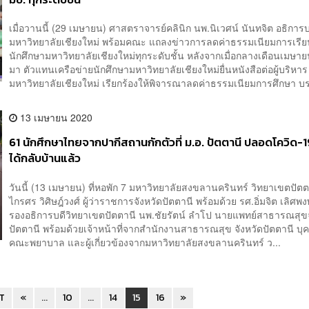
เมื่อวานนี้ (29 เมษายน) ศาสตราจารย์คลินิก นพ.นิเวศน์ นันทจิต อธิการบ
มหาวิทยาลัยเชียงใหม่ พร้อมคณะ แถลงข่าวการลดค่าธรรมเนียมการเรียน
นักศึกษามหาวิทยาลัยเชียงใหม่ทุกระดับชั้น หลังจากเมื่อกลางเดือนเมษายน
มา ตัวแทนเครือข่ายนักศึกษามหาวิทยาลัยเชียงใหม่ยื่นหนังสือต่อผู้บริหาร
มหาวิทยาลัยเชียงใหม่ เรียกร้องให้พิจารณาลดค่าธรรมเนียมการศึกษา บร
13 เมษายน 2020
61 นักศึกษาไทยจากปากีสถานกักตัวที่ ม.อ. ปัตตานี ปลอดโควิด-1
ได้กลับบ้านแล้ว
วันนี้ (13 เมษายน) ที่หอพัก 7 มหาวิทยาลัยสงขลานครินทร์ วิทยาเขตปัตต
ไกรศร วิศิษฎ์วงศ์ ผู้ว่าราชการจังหวัดปัตตานี พร้อมด้วย รศ.อิ่มจิต เลิศพง
รองอธิการบดีวิทยาเขตปัตตานี นพ.ชัยรัตน์ ลำโป นายแพทย์สาธารณสุขจ
ปัตตานี พร้อมด้วยเจ้าหน้าที่จากสำนักงานสาธารณสุข จังหวัดปัตตานี บ
คณะพยาบาล และผู้เกี่ยวข้องจากมหาวิทยาลัยสงขลานครินทร์ ว...
ST
«
...
10
...
14
15
16
»