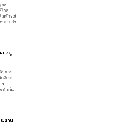
พุทธ
ห้ไกล
ำสัญลักษณ์
ยาวนานว่า
ส อยู่
เดินสาย
ักศึกษา
าย
ฉบับเต็ม:
นประธาน