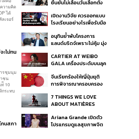
สได้คือ
ยืนยันไม่เลื่อนวันเลือกตั้ง
ปีที่ธุรกิจร้านอาหารโต
ดงความคิด
และปรับบางกระบวนการ
ทรงตัวที่ 3.2%
OP ได้
เปิดงานวิจัย ควรออกแบบ
ตามคำสั่งทุเลาของศาล
ัลเจอร์
โรงเรียนอย่างไรเพื่อรับมือ
เหตุกราดยิง
อนุทินย้ำพับโครงการ
แลนด์บริดจ์เพราะไม่คุ้ม มุ่ง
พัฒนา Missing Link
จะไม่ทน
CARTIER AT WEIBO
รองรับอ่าวไทย-อันดามัน
GALA เครื่องประดับบนลุค
พรมแดงของแขกคน
ารชุมนุม
จีนเรียกร้องให้ญี่ปุ่นยุติ
สำคัญ
ะชาชน
การพิจารณาครอบครอง
ท่ี 10
อาวุธนิวเคลียร์
ให้กระทบ
7 THINGS WE LOVE
ABOUT MATIÈRES
FÉCALES
Ariana Grande เปิดตัว
ตะโกนสภา
โปรแกรมดูแลสุขภาพจิต
สำหรับคนในอุตสาหกรรม
ดนตรี