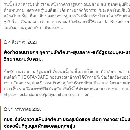
วันนี้ (6 สิงหาคม) ที่บริเวณหน้าอาคารรัฐสภา ถนนสามเสน สิรภพ พุ่มพึ่ง
ตัวแทนกลุ่ม ‘มศว คนรุ่นเปลี่ยน’ เดินทางมาจัดกิจกรรม ‘มองสภาใหม่ฝันใ
สร้างไม่เสร็จ’ เพื่อมายืนมองอาคารรัฐสภาใหม่ที่ยังสร้างไม่เสร็จ พร้อมท
ชู 3 นิ้ว สิรภพกล่าวว่า มาดูการก่อสร้างรัฐสภาที่ใช้เวลาก่อสร้างอย่าง
จะเกิดความคุ้มค่ากับภาษีของปร...
4 สิงหาคม 2020
ฟังคำตอบนายกฯ คุกคามนักศึกษา-ยุบสภาฯ-แก้รัฐธรรมนูญ-บอ
วิทยา และปรับ ครม.
ข้อซักถามต่อนายกรัฐมนตรี ทั้งหมดนี้เกิดขึ้นภายใต้เวลาที่จำกัด จากการ
พบสื่อที่ THE STANDARD กองบรรณาธิการได้ซักถามถึงข้อเรียกร้องของน
การปรับคณะรัฐมนตรี การแก้เศรษฐกิจ บริหารบ้านเมือง และอีกหลากหล
ประเด็น รวมถึงสภาพชีวิตปัจจุบัน เพื่อให้ได้คำตอบต่อสาธารณชน อ่าน
https://thestandard.co/prayut-chan-o-cha-inter...
31 กรกฎาคม 2020
กมธ. รับฟังความเห็นนักศึกษา ประชุมนัดแรก เลือก ‘ภราดร’ เป็
จ่อลงพื้นที่ชุมนุมให้ครอบคลุมทุกกลุ่ม