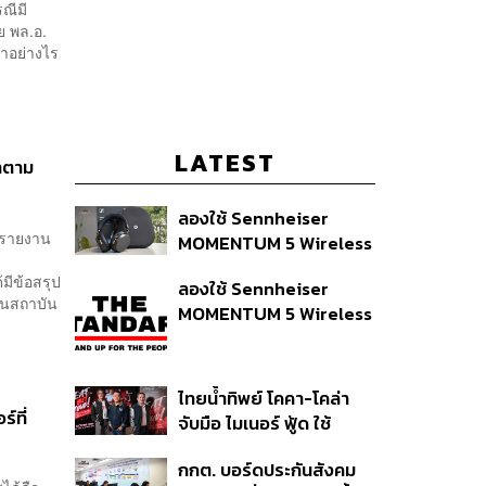
ณีมี
ย พล.อ.
ทำอย่างไร
LATEST
าตาม
ลองใช้ Sennheiser
ังรายงาน
MOMENTUM 5 Wireless
หูฟัง 14,990 บาท ที่ให้ผู้ใช้
มีข้อสรุป
ลองใช้ Sennheiser
ถอดเปลี่ยนแบตเองได้
็นสถาบัน
MOMENTUM 5 Wireless
ก่อนกฎ EU บังคับปีหน้า
หูฟัง 14,990 บาท ที่ให้ผู้ใช้
ถอดเปลี่ยนแบตเองได้
ก่อนกฎ EU บังคับปีหน้า
ไทยน้ำทิพย์ โคคา-โคล่า
์ที่
จับมือ ไมเนอร์ ฟู้ด ใช้
คอนเสิร์ตแทนส่วนลด เดิม
กกต. บอร์ดประกันสังคม
พัน Music Marketing ใน