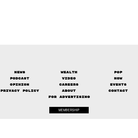
News
Wealth
Pop
Podcast
Video
Now
Opinion
Careers
Events
Privacy Policy
About
Contact
FOR ADVERTISING
MEMBERSHIP