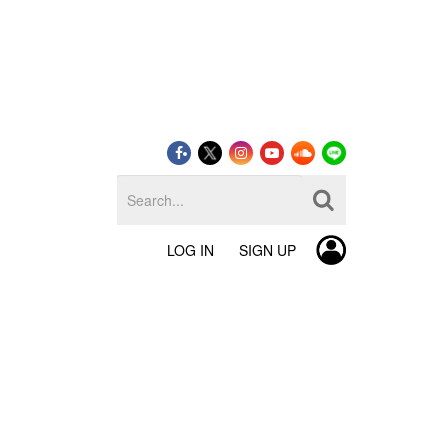
LOG IN
SIGN UP