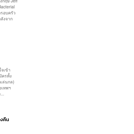
งกฤษ Jeff
acterial
ครอบครัว
หลังจาก
ใจเข้า
ครทั้ง
กเล่นกล)
ุงเทพฯ
...
งคืน