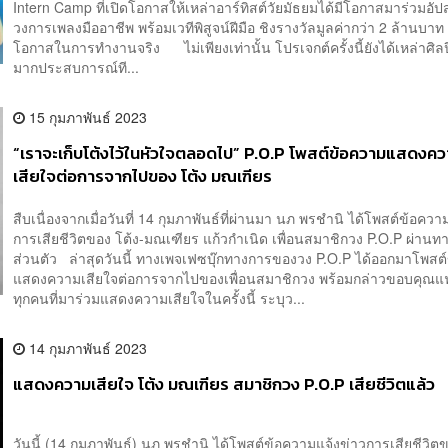
Intern Camp ที่เปิดโอกาสให้เหล่าอาร์ทิสต์วัยมัธยมได้มีโอกาสมาร่วมอัปสก
วงการเพลงมืออาชีพ พร้อมเวทีพิสูจน์ฝีมือ ชิงรางวัลมูลค่ากว่า 2 ล้านบา
โอกาสในการทำงานจริง ไม่เพียงเท่านั้น โปรเจกต์ครั้งนี้ยังได้เหล่าศิลปิน
มากประสบการณ์ที...
15 กุมภาพันธ์ 2023
“เราจะเก็บโต้งไว้ในหัวใจตลอดไป” P.O.P โพสต์ข้อความแสดงค
เสียใจต่อการจากไปของ โต้ง มณเฑียร
สืบเนื่องจากเมื่อวันที่ 14 กุมภาพันธ์ที่ผ่านมา นภ พรชำนิ ได้โพสต์ข้อควา
การเสียชีวิตของ โต้ง-มณเฑียร แก้วกำเนิด เพื่อนสมาชิกวง P.O.P ผ่านทา
ส่วนตัว ล่าสุดวันนี้ ทางเพจเฟซบุ๊กทางการของวง P.O.P ได้ออกมาโพสต
แสดงความเสียใจต่อการจากไปของเพื่อนสมาชิกวง พร้อมกล่าวขอบคุณ
ทุกคนที่มาร่วมแสดงความเสียใจในครั้งนี้ ระบุว...
14 กุมภาพันธ์ 2023
แสดงความเสียใจ โต้ง มณเฑียร สมาชิกวง P.O.P เสียชีวิตแล้ว
วันนี้ (14 กุมภาพันธ์) นภ พรชำนิ ได้โพสต์ข้อความแจ้งข่าวการเสียชีวิตข