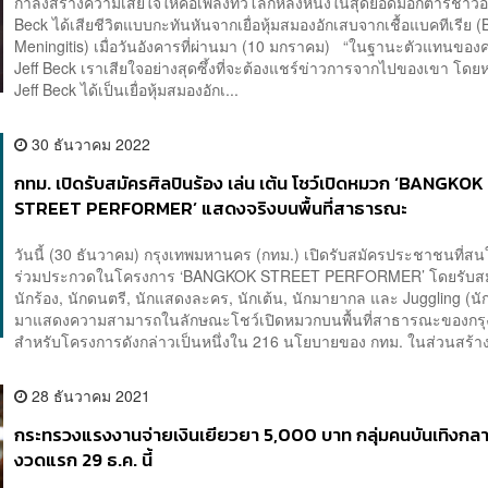
กำลังสร้างความเสียใจให้คอเพลงทั่วโลกหลังหนึ่งในสุดยอดมือกีตาร์ชาวอั
Beck ได้เสียชีวิตแบบกะทันหันจากเยื่อหุ้มสมองอักเสบจากเชื้อแบคทีเรีย (B
Meningitis) เมื่อวันอังคารที่ผ่านมา (10 มกราคม) “ในฐานะตัวแทนของ
Jeff Beck เราเสียใจอย่างสุดซึ้งที่จะต้องแชร์ข่าวการจากไปของเขา โดย
Jeff Beck ได้เป็นเยื่อหุ้มสมองอักเ...
30 ธันวาคม 2022
กทม. เปิดรับสมัครศิลปินร้อง เล่น เต้น โชว์เปิดหมวก ‘BANGKOK
STREET PERFORMER’ แสดงจริงบนพื้นที่สาธารณะ
วันนี้ (30 ธันวาคม) กรุงเทพมหานคร (กทม.) เปิดรับสมัครประชาชนที่สน
ร่วมประกวดในโครงการ ‘BANGKOK STREET PERFORMER’ โดยรับสมั
นักร้อง, นักดนตรี, นักแสดงละคร, นักเต้น, นักมายากล และ Juggling (นั
มาแสดงความสามารถในลักษณะโชว์เปิดหมวกบนพื้นที่สาธารณะของกร
สำหรับโครงการดังกล่าวเป็นหนึ่งใน 216 นโยบายของ กทม. ในส่วนสร้าง
28 ธันวาคม 2021
กระทรวงแรงงานจ่ายเงินเยียวยา 5,000 บาท กลุ่มคนบันเทิงกลา
งวดแรก 29 ธ.ค. นี้