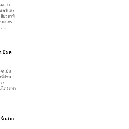
เผยว่า
มนตรีและ
ียวยาพี่
รับผลกระ
...
ท มีผล
ยคนบัน
ที่ผ่าน
รวง
มได้จัดทำ
ิ่มจ่าย