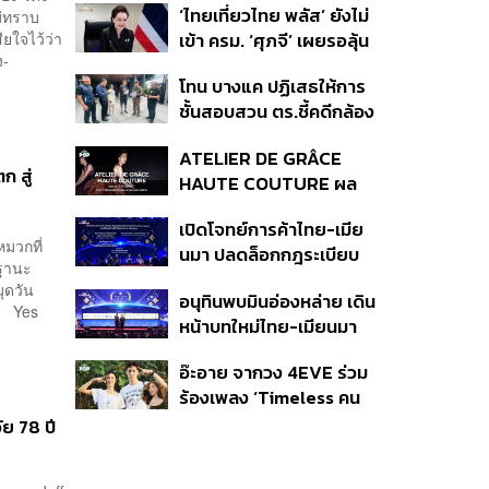
‘ไทยเที่ยวไทย พลัส’ ยังไม่
ม่ทราบ
สกินแคร์ชะลอตัว
ยใจไว้ว่า
เข้า ครม. ‘ศุภจี’ เผยรอลุ้น
ง-
งบ ชี้มาตรการต้องไม่
โทน บางแค ปฏิเสธให้การ
กระจุกตัว
ชั้นสอบสวน ตร.ชี้คดีกล้อง
ส่องพระมีผู้เสียหายทะลุ
ATELIER DE GRÂCE
40 ราย ไม่เกี่ยวคดีมาดาม
 สู่
HAUTE COUTURE ผล
เก่ง
งาน “ผ้าไหมมัดหมี่” จาก 7
เปิดโจทย์การค้าไทย-เมีย
ดีไซเนอร์ระดับตำนานของ
มวกที่
นมา ปลดล็อกกฎระเบียบ
ประเทศไทย
นฐานะ
เงินข้ามแดน และความเชื่อ
ุดวัน
อนุทินพบมินอ่องหล่าย เดิน
มั่นนักลงทุน ทำอย่างไร?
ี้ Yes
หน้าบทใหม่ไทย-เมียนมา
เร่งความร่วมมือเศรษฐกิจ
อ๊ะอาย จากวง 4EVE ร่วม
การค้า-การลงทุน
ร้องเพลง ‘Timeless คน
เดียวที่รักเสมอ’ ประกอบ
ย 78 ปี
ภาพยนตร์ Her in Frame