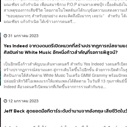
มณเฑียร แก้วกำเนิด เพื่อนสมาชิกวง P.O.P ผ่านทางเฟซบุ๊ก เบื้องต้นยังไ
สาเหตุของการเสียชีวิต โดยภายในโพสต์นภได้ระบุข้อความแสดงความเสี
“ขอบคุณมากๆ สำหรับทุกอย่าง คงจะคิดถึงมึงมากๆ เลยว่ะ” สำหรับ โต้
มณเฑียร แก้วกำเนิด ได้เข้าวงการดนตรี...
31 มกราคม 2023
Yes Indeed จากวงดนตรีเปิดหมวกที่สร้างปรากฏการณ์สยามแตก
ศิลปินค่าย White Music อีกหนึ่งก้าวสำคัญที่รอการพิสูจน์?
เป็นอีกหนึ่งก้าวสำคัญบนเส้นทางดนตรี สำหรับ Yes Indeed วงดนตรีเปิดห
สร้างปรากฏการณ์สยามแตก สู่การเติบโตขึ้นไปอีกขั้น ด้วยการเปิดตัวใ
ศิลปินภายใต้สังกัดค่าย White Music ในเครือ GMM Grammy พร้อมปักหม
ปล่อยมิวสิกวิดีโอเพลงแรกให้แฟนเพลงได้ติดตาม ในวันที่ 13 กุมภาพันธ์น
Indeed คือวงดนตรีเปิดหมวกที่เกิดขึ้นจากการรวมตัวกันขอ...
12 มกราคม 2023
Jeff Beck สุดยอดมือกีตาร์ระดับตำนานจากอังกฤษ เสียชีวิตในวั