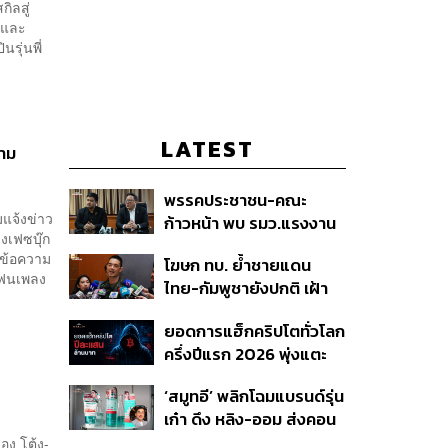
ิลสู่
ท และ
รุ่นพี่
LATEST
วาม
พรรคประชาชน-คณะ
มแจ้งข่าว
ก้าวหน้า พบ รมว.แรงงาน
งเฟซบุ๊ก
ติดตามคดีแรงงานเก็บ
์ข้อความ
โฆษก ทบ. ย้ำชายแดน
เบอร์รีฟินแลนด์
แฟนเพลง
ไทย-กัมพูชายังปกติ เฝ้า
ระวัง 24 ชั่วโมง มั่นใจไทย
ยอดการแฮ็กคริปโตทั่วโลก
ไม่เสียเปรียบเวทีโลก หลัง
ครึ่งปีแรก 2026 พุ่งแตะ
กัมพูชายื่น UN รับรอง
4.4 หมื่นล้านบาท
MOU43
‘สมูทอี’ พลิกโฉมแบรนด์รุ่น
เก๋า ดึง หลิง-ออม ส่งคอน
เทนต์ซีรีส์แนวตั้ง สู้ตลาด
อง โต้ง-