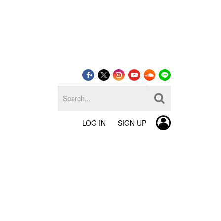
LOG IN
SIGN UP