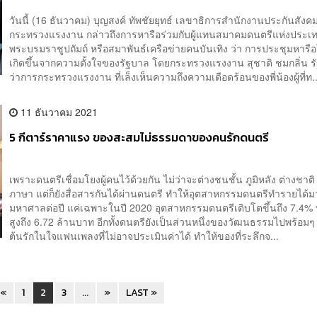
วันนี้ (16 ธันวาคม) บุญสงค์ ทัพชัยยุทธ์ เลขาธิการสำนักงานประกันสังค
กระทรวงแรงงาน กล่าวถึงการหารือร่วมกับผู้แทนสมาคมดนตรีแห่งประ
พระบรมราชูปถัมถ์ หรือสมาพันธ์เครือข่ายคนบันเทิง ว่า การประชุมหารือใ
เกิดขึ้นจากความตั้งใจของรัฐบาล โดยกระทรวงแรงงาน สุชาติ ชมกลิ่น ร
ว่าการกระทรวงแรงงาน ที่เล็งเห็นความถึงความเดือดร้อนของพี่น้องผู้ที่ท..
11 ธันวาคม 2021
5 กีตาร์ราคาแรง ของสะสมไม่ธรรมดาของคนรักดนตรี
เพราะดนตรีเชื่อมโยงผู้คนไว้ด้วยกัน ไม่ว่าจะต่างชนชั้น ภูมิหลัง ต่างชาติ
ภาษา แต่ก็ยังสื่อสารกันได้ผ่านดนตรี ทำให้อุตสาหกรรมดนตรีทำรายได้
มหาศาลต่อปี แค่เฉพาะในปี 2020 อุตสาหกรรมดนตรีเติบโตขึ้นถึง 7.4%
สูงถึง 6.72 ล้านบาท อีกทั้งดนตรียังเป็นส่วนหนึ่งของวัฒนธรรมไปพร้อมๆ 
ต้นรักในใจแฟนเพลงที่ไม่อาจประเมินค่าได้ ทำให้ของที่ระลึกจ...
«
1
2
3
...
»
LAST »