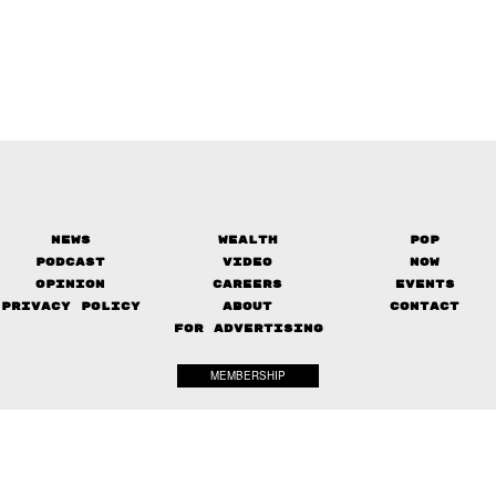
News
Wealth
Pop
Podcast
Video
Now
Opinion
Careers
Events
Privacy Policy
About
Contact
FOR ADVERTISING
MEMBERSHIP
© 2017-
2026
The Standard. All rights reserved.