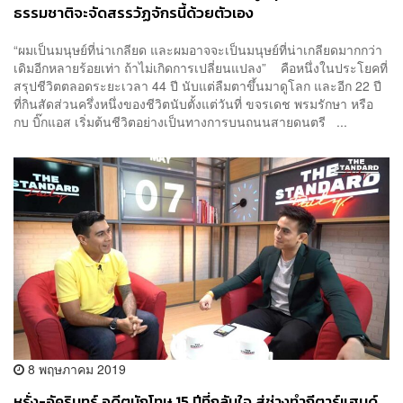
ธรรมชาติจะจัดสรรวัฏจักรนี้ด้วยตัวเอง
“ผมเป็นมนุษย์ที่น่าเกลียด และผมอาจจะเป็นมนุษย์ที่น่าเกลียดมากกว่า
เดิมอีกหลายร้อยเท่า ถ้าไม่เกิดการเปลี่ยนแปลง” คือหนึ่งในประโยคที่
สรุปชีวิตตลอดระยะเวลา 44 ปี นับแต่ลืมตาขึ้นมาดูโลก และอีก 22 ปี
ที่กินสัดส่วนครึ่งหนึ่งของชีวิตนับตั้งแต่วันที่ ขจรเดช พรมรักษา หรือ
กบ บิ๊กแอส เริ่มต้นชีวิตอย่างเป็นทางการบนถนนสายดนตรี ...
8 พฤษภาคม 2019
หรั่ง-อัครินทร์ อดีตนักโทษ 15 ปีที่กลับใจ สู่ช่างทำกีตาร์แฮนด์