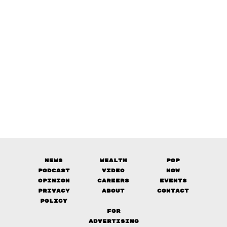
News
Wealth
Pop
Podcast
Video
Now
Opinion
Careers
Events
Privacy
About
Contact
Policy
FOR
ADVERTISING