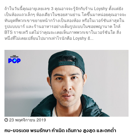
ถ้าในวันนี้คุณอายุเลยเลข 3 คุณอาจจะรู้จักกับร้าน Loyshy ตั้งแต่ยัง
เป็นห้องแถวเล็กๆ ห้องเดียวในซอยสามย่าน โตขึ้นมาหน่อยคุณอาจจะ
ทันยุคที่พวกเขาขยายหน้ากว้างเป็นสองห้อง หรือในเวอร์ชันล่าสุดใน
รูปแบบบาร์ และร้านอาหารอย่างเต็มรูปแบบในซอยพญานาค ใกล้
BTS ราชเทวี แต่ไม่ว่าคุณจะเคยเห็นภาพพวกเขาในเวอร์ชันใด สิ่ง
หนึ่งที่ไม่เคยเปลี่ยนไปมากเท่าไรนักคือ Loyshy ยั...
23 พฤศจิกายน 2019
กบ-ขจรเดช พรมรักษา กำเนิด เดินทาง สูงสุด และตกต่ำ