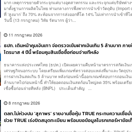
มาก เหตุการขยายตัวกระจุกแค่บางอุตสาหกรรม และกระจุกแค่บริษัทต่างชา
มาตั้งฐานการผลิตในไทย ท่ามกลางการพึ่งพาการนำเข้าวัตถุดิบ (Import 
ที่ ‘สูงมาก’ ถึง 70% สะท้อนจากการส่งออกที่โต 14% ไม่เท่าการนำเข้าที
วันนี้ (13 กรกฎาคม) วิทัย รัตนากร ผู้ว่า...
11 กรกฎาคม 2026
ธปท. เดินหน้าคุมเงินเทา จ่อตรวจเข้มฝากเงินเกิน 5 ล้านบาท ภาย
ไตรมาส 4 ปีนี้ พร้อมคุมสินเชื่อซื้อก่อนจ่ายทีหลัง
ธนาคารแห่งประเทศไทย (ธปท.) เปิดเผยความคืบหน้ามาตรการสกัดเงิน
เศรษฐกิจนอกระบบ โดยเตรียมเพิ่มเกณฑ์ตรวจสอบแหล่งที่มาและวัตถุปร
การฝากเงินสดเกิน 5 ล้านบาท หลังก่อนหน้านี้ออกเกณฑ์สอบการถอนเงิน
ล้านบาทไปก่อนหน้านี้ ทำให้ยอดถอนเงินสดก้อนใหญ่ลด 35% พร้อมเตรีย
เชื่อซื้อก่อนจ่ายทีหลัง (BNPL) ประเด็นสำคัญ ...
8 กรกฎาคม 2026
ตลท.ไม่ห่วงปม ‘สุภาพร’ รายงานซื้อหุ้น TRUE กระทบความเชื่อมั
ช่วย TRUE เร่งปิดสมุดทะเบียน พร้อมขอข้อมูลโบรกเกอร์หาข้อเท