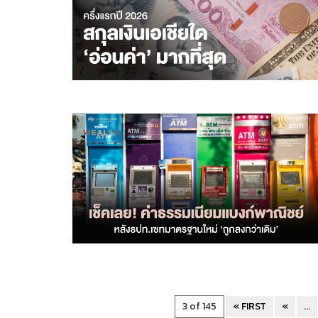
3 of 145
« FIRST
«
...