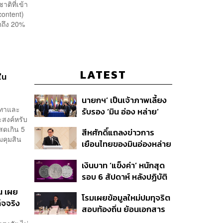
ติที่เข้า
content)
่โตถึง 20%
LATEST
ใน
นายกฯ’ เป็นเจ้าภาพเลี้ยง
เทาและ
รับรอง ‘มิน อ่อง หล่าย’
ะสงค์หรับ
พร้อมเชิญบิ๊กธุรกิจไทย
สดเกิน 5
สีหศักดิ์แถลงข่าวการ
ร่วมงาน
มคุมสิน
เยือนไทยของมินอ่องหล่าย
ชี้หารือทวิภาคี ครอบคลุม
เงินบาท ‘แข็งค่า’ หนักสุด
สร้างสรรค์ ตรงไปตรงมา
รอบ 6 สัปดาห์ หลังปฏิบัติ
ย้ำต้องการให้เมียนมากลับ
การแทรกแซงเยนของ
สู่อาเซียน
่น เผย
โรมเผยข้อมูลใหม่ปมทุจริต
สหรัฐฯ-ญี่ปุ่น Standard
็จจริง
สอบท้องถิ่น ย้อนเอกสาร
Chartered เปิดเป้าสิ้นปีนี้
ประชุมปี 2567 พบชื่อ
จ่อแข็งต่อแตะ 32.50 บาท