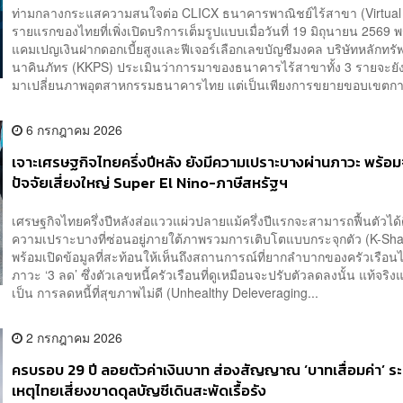
ท่ามกลางกระแสความสนใจต่อ CLICX ธนาคารพาณิชย์ไร้สาขา (Virtual
รายแรกของไทยที่เพิ่งเปิดบริการเต็มรูปแบบเมื่อวันที่ 19 มิถุนายน 2569 พ
แคมเปญเงินฝากดอกเบี้ยสูงและฟีเจอร์เลือกเลขบัญชีมงคล บริษัทหลักทรัพย
นาคินภัทร (KKPS) ประเมินว่าการมาของธนาคารไร้สาขาทั้ง 3 รายจะยังไ
มาเปลี่ยนภาพอุตสาหกรรมธนาคารไทย แต่เป็นเพียงการขยายขอบเขตการ
6 กรกฎาคม 2026
เจาะเศรษฐกิจไทยครึ่งปีหลัง ยังมีความเปราะบางผ่านภาวะ พร้อม
ปัจจัยเสี่ยงใหญ่ Super El Nino-ภาษีสหรัฐฯ
เศรษฐกิจไทยครึ่งปีหลังส่อแววแผ่วปลายแม้ครึ่งปีแรกจะสามารถฟื้นตัวได้ดี
ความเปราะบางที่ซ่อนอยู่ภายใต้ภาพรวมการเติบโตแบบกระจุกตัว (K-Sh
พร้อมเปิดข้อมูลที่สะท้อนให้เห็นถึงสถานการณ์ที่ยากลำบากของครัวเรือน
ภาวะ ‘3 ลด’ ซึ่งตัวเลขหนี้ครัวเรือนที่ดูเหมือนจะปรับตัวลดลงนั้น แท้จริง
เป็น การลดหนี้ที่สุขภาพไม่ดี (Unhealthy Deleveraging...
2 กรกฎาคม 2026
ครบรอบ 29 ปี ลอยตัวค่าเงินบาท ส่องสัญญาณ ‘บาทเสื่อมค่า’ ร
เหตุไทยเสี่ยงขาดดุลบัญชีเดินสะพัดเรื้อรัง