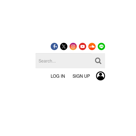
LOG IN
SIGN UP