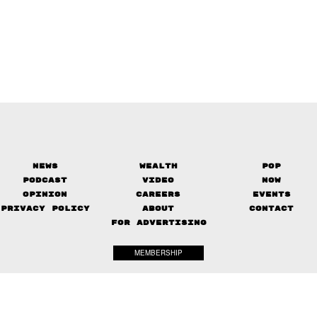
News
Wealth
Pop
Podcast
Video
Now
Opinion
Careers
Events
Privacy Policy
About
Contact
FOR ADVERTISING
MEMBERSHIP