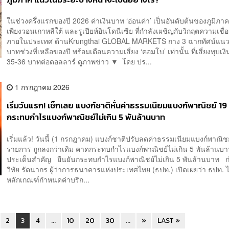
ในช่วงครึ่งแรกของปี 2026 ค่าเงินบาท ‘อ่อนค่า’ เป็นอันดับต้นของภูมิภา
เพียงวอนเกาหลีใต้ และรูเปียห์อินโดนีเซีย ที่กำลังเผชิญกับวิกฤตความเชื่อ
ภายในประเทศ ด้านKrungthai GLOBAL MARKETS กาง 3 ฉากทัศน์แนวโ
บาทช่วงที่เหลือของปี พร้อมเตือนความเสี่ยง ‘คอมโบ’ เท่านั้น ที่เสี่ยงทุบ
35-36 บาทต่อดอลลาร์ ดูภาพข่าว ▼ โดย ปร...
1 กรกฎาคม 2026
เริ่มวันแรก! เช็กเลย แบงก์ชาติหั่นค่าธรรมเนียมแบงก์พาณิชย์ 1
กระทบกำไรแบงก์พาณิชย์ไม่เกิน 5 พันล้านบาท
เริ่มแล้ว! วันนี้ (1 กรกฎาคม) แบงก์ชาติปรับลดค่าธรรมเนียมแบงก์พาณิช
รายการ ถูกลงกว่าเดิม คาดกระทบกำไรแบงก์พาณิชย์ไม่เกิน 5 พันล้าน
ประเด็นสำคัญ ยืนยันกระทบกำไรแบงก์พาณิชย์ไม่เกิน 5 พันล้านบาท ก่
วิทัย รัตนากร ผู้ว่าการธนาคารแห่งประเทศไทย (ธปท.) เปิดเผยว่า ธปท. 
หลักเกณฑ์กำหนดค่าบริก...
2
3
4
...
10
20
30
...
»
LAST »