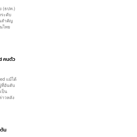
ทย (ธปท.)
กระดับ
ด็นสำคัญ
อนไทย
d คนตัว
ed แม้ได้
ี่อันดับ
เป็น
่าวหลัง
บต้น