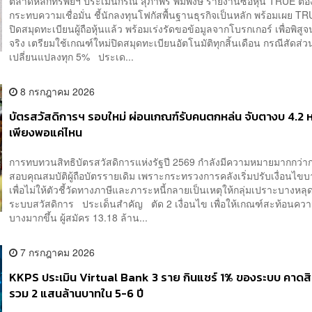
ตลาดหลักทรัพย์ฯ ประเมินกรณี สุภาพร พิมพงษ์ รายงานซื้อหุ้น TRUE ต้อง
กระทบความเชื่อมั่น ชี้นักลงทุนโฟกัสพื้นฐานธุรกิจเป็นหลัก พร้อมเผย TR
ปิดสมุดทะเบียนผู้ถือหุ้นแล้ว พร้อมเร่งรัดขอข้อมูลจากโบรกเกอร์ เพื่อพิสูจน
จริง เตรียมใช้เกณฑ์ใหม่ปิดสมุดทะเบียนอัตโนมัติทุกสิ้นเดือน กรณีสัดส่วน
เปลี่ยนแปลงทุก 5% ประเด...
8 กรกฎาคม 2026
บัตรสวัสดิการฯ รอบใหม่ ผ่อนเกณฑ์รับคนตกหล่น จับตางบ 4.2 หม
เพียงพอแค่ไหน
การทบทวนสิทธิบัตรสวัสดิการแห่งรัฐปี 2569 กำลังมีความหมายมากกว่
สอบคุณสมบัติผู้ถือบัตรรายเดิม เพราะกระทรวงการคลังเริ่มปรับเงื่อนไข
เพื่อไม่ให้ตัวชี้วัดทางภาษีและภาระหนี้กลายเป็นเหตุให้กลุ่มเปราะบางหล
ระบบสวัสดิการ ประเด็นสำคัญ ตัด 2 เงื่อนไข เพื่อให้เกณฑ์สะท้อนคว
บางมากขึ้น ผู้สมัคร 13.18 ล้าน...
7 กรกฎาคม 2026
KKPS ประเมิน Virtual Bank 3 ราย กินแชร์ 1% ของระบบ คาดสิน
รวม 2 แสนล้านบาทใน 5-6 ปี