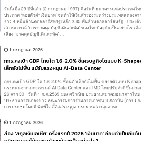
วันนี้เมื่อ 29 ปีที่แล้ว (2 กรกฎาคม 1997) คือวันที่ ธนาคารแห่งประเทศไ
ประกาศ ‘ลอยตัวค่าเงินบาท’ จนทำให้เงินสำรองระหว่างประเทศลดลงจา
ราว 4 หมื่นล้านดอลลาร์สหรัฐเหลือ 2.85 พันล้านดอลลาร์สหรัฐ ประเ
สถานการณ์ ‘การขาดดุลบัญชีเดินสะพัด’ ของไทยปัจจุบันเป็นอย่างไร เตื
เสี่ยง ‘ขาดดุลบัญชีเดินสะพัด’ ...
1 กรกฎาคม 2026
กกร.คงเป้า GDP ไทยโต 1.6-2.0% ชี้เศรษฐกิจโตแบบ K-Shape
เล็กยังไม่ฟื้น แม้รับแรงหนุน AI-Data Center
กกร.คงเป้า GDP โต 1.6-2.0% ชี้คนตัวเล็กยังไม่ฟื้น ขยายตัวแบบ K-shap
แรงหนุนจากเมกะเทรนด์ AI Data Center และ IMD ไทยปรับตัวดีขึ้นมาอยู่ท
26 จาก 30 วันที่ 1 ก.ค.2569 ผยง ศรีวณิช ประธานสมาคมธนาคารไทย 
ประธานการแถลงข่าว คณะกรรมการร่วมภาคเอกชน 3 สถาบัน (กกร.) กล
การประชุมโดยมี พิมพ์ใจ ลี้อิสสระนุกูล ประธานสภาอุตสาหก...
1 กรกฎาคม 2026
ส่อง ‘สกุลเงินเอเชีย’ ครึ่งแรกปี 2026 ‘เงินบาท’ อ่อนค่าเป็นอันดั
ภูมิภาค แนวโน้มระยะข้างหน้าจะเป็นอย่างไร?