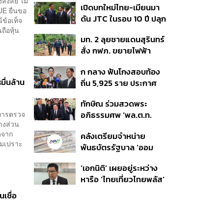
สงสัย ไม่
เปิดบทใหม่ไทย-เมียนมา
อนุทิน จ่อสอบต่อเอี่ยว
ต่อดอลลาร์
UE ยื่นขอ
ดัน JTC ในรอบ 10 ปี ปลุก
ตัดตอน ม.บูรพา หรือไม่
์ข้อเท็จ
‘เส้นเลือดใหญ่’ ค้า
ถือหุ้น
มท. 2 ลุยชายแดนสุรินทร์
ชายแดน ท่าเรือน้ำลึก
สั่ง กฟภ. ขยายไฟฟ้า
ทวาย
‘ปราสาทตาควาย–เนิน
ก กลาง ฟันโกงสอบท้อง
350’ เสริมความมั่นคง
ื่นล้าน
ถิ่น 5,925 ราย ประกาศ
ชายแดน
บัญชีใหม่ 7 ส.ค. ส่วน 97
ทักษิณ ร่วมสวดพระ
ราย รอ ป.ป.ช. ขีดเส้นแล้ว
าการตรวจ
อภิธรรมศพ ‘พล.ต.ท.
เสร็จ 31 ส.ค.
บางส่วน
ผ่อน’ บิดา ‘พักตร์พิไล ทวี
ุดจาก
คลังเตรียมจำหน่าย
สิน’ สิริอายุ 103 ปี แกนนำ
ามเปราะ
พันธบัตรรัฐบาล ‘ออม
เพื่อไทย-บุคคลหลาก
พลัส’ รอบถัดไป เร็วสุด 4
วงการร่วมอาลัย
‘เอกนิติ’ เผยอยู่ระหว่าง
ก.ย.นี้ อาจเพิ่มสัดส่วนการ
หารือ ‘ไทยเที่ยวไทยพลัส’
ขายแบบ Small Lot First
มีสิทธิใช้งบจากเงินกู้ 4
มากขึ้น
เชื่อ
แสนล้าน มั่นใจงบต่อ ‘ไทย
ช่วยไทย พลัส’ เฟส 2 มี