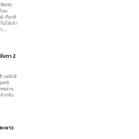
เพียงพอ
 Bank)
ร้อม
์ เกียรติ
ม่ได้เข้า
...
จับตา 2
 แต่ยังมี
aped)
ไทยผ่าน
แล้วกลับ
ะยะยาว