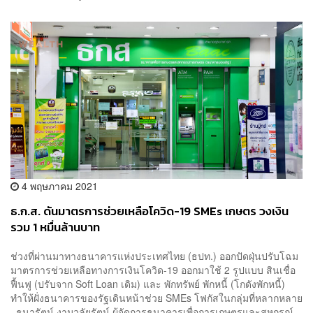
4 พฤษภาคม 2021
ธ.ก.ส. ดันมาตรการช่วยเหลือโควิด-19 SMEs เกษตร วงเงิน
รวม 1 หมื่นล้านบาท
ช่วงที่ผ่านมาทางธนาคารแห่งประเทศไทย (ธปท.) ออกปัดฝุ่นปรับโฉม
มาตรการช่วยเหลือทางการเงินโควิด-19 ออกมาใช้ 2 รูปแบบ สินเชื่อ
ฟื้นฟู (ปรับจาก Soft Loan เดิม) และ พักทรัพย์ พักหนี้ (โกดังพักหนี้)
ทำให้ฝั่งธนาคารของรัฐเดินหน้าช่วย SMEs โฟกัสในกลุ่มที่หลากหลาย
ธนารัตน์ งามวลัยรัตน์ ผู้จัดการธนาคารเพื่อการเกษตรและสหกรณ์