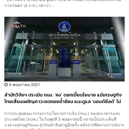
การเกษตร (ธ.ก.ส.) กล่าวว่...
4 พฤษภาคม 2021
สำนักวิจัยฯ ประเมิน กนง. ‘คง’ ดอกเบี้ยนโยบาย แม้เศรษฐกิจ
ไทยเสี่ยงเผชิญภาวะถดถอยซ้ำซ้อน แนะดูแล ‘บอนด์ยีลด์’ ไม่
ให้เร่งตัวเร็วเกินไป
การประชุมคณะกรรมการนโยบายการเงิน (กนง.) ของธนาคารแห่ง
ประเทศไทย (ธปท.) ในวันพุธที่ 5 พฤษภาคมนี้ กลายเป็นประเด็นที่
แวดวงเศรษฐกิจและธุรกิจเฝ้าจับตาดูอีกครั้ง หลังจากที่สถานการณ์การ