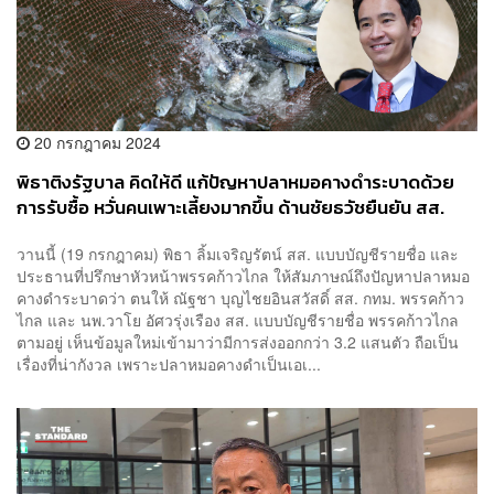
20 กรกฎาคม 2024
พิธาติงรัฐบาล คิดให้ดี แก้ปัญหาปลาหมอคางดำระบาดด้วย
การรับซื้อ หวั่นคนเพาะเลี้ยงมากขึ้น ด้านชัยธวัชยืนยัน สส.
ก้าวไกล ตื่นตัวนานแล้ว
วานนี้ (19 กรกฎาคม) พิธา ลิ้มเจริญรัตน์ สส. แบบบัญชีรายชื่อ และ
ประธานที่ปรึกษาหัวหน้าพรรคก้าวไกล ให้สัมภาษณ์ถึงปัญหาปลาหมอ
คางดำระบาดว่า ตนให้ ณัฐชา บุญไชยอินสวัสดิ์ สส. กทม. พรรคก้าว
ไกล และ นพ.วาโย อัศวรุ่งเรือง สส. แบบบัญชีรายชื่อ พรรคก้าวไกล
ตามอยู่ เห็นข้อมูลใหม่เข้ามาว่ามีการส่งออกกว่า 3.2 แสนตัว ถือเป็น
เรื่องที่น่ากังวล เพราะปลาหมอคางดำเป็นเอเ...