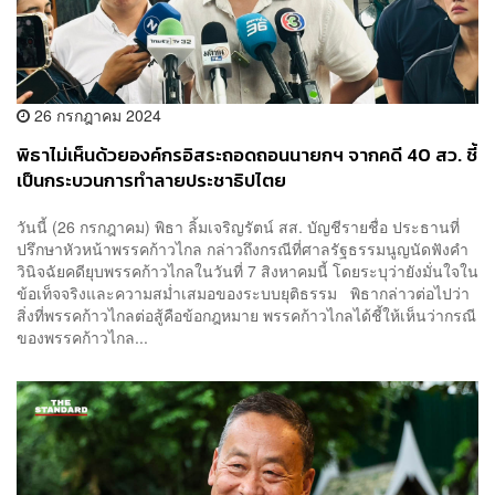
26 กรกฎาคม 2024
พิธาไม่เห็นด้วยองค์กรอิสระถอดถอนนายกฯ จากคดี 40 สว. ชี้
เป็นกระบวนการทำลายประชาธิปไตย
วันนี้ (26 กรกฎาคม) พิธา ลิ้มเจริญรัตน์ สส. บัญชีรายชื่อ ประธานที่
ปรึกษาหัวหน้าพรรคก้าวไกล กล่าวถึงกรณีที่ศาลรัฐธรรมนูญนัดฟังคำ
วินิจฉัยคดียุบพรรคก้าวไกลในวันที่ 7 สิงหาคมนี้ โดยระบุว่ายังมั่นใจใน
ข้อเท็จจริงและความสม่ำเสมอของระบบยุติธรรม พิธากล่าวต่อไปว่า
สิ่งที่พรรคก้าวไกลต่อสู้คือข้อกฎหมาย พรรคก้าวไกลได้ชี้ให้เห็นว่ากรณี
ของพรรคก้าวไกล...