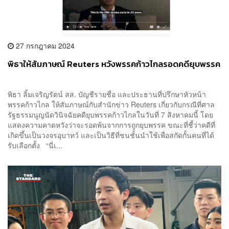
27 กรกฎาคม 2024
พิธาให้สัมภาษณ์ Reuters หวังพรรคก้าวไกลรอดคดียุบพรรค
พิธา ลิ้มเจริญรัตน์ สส. บัญชีรายชื่อ และประธานที่ปรึกษาหัวหน้า
พรรคก้าวไกล ให้สัมภาษณ์กับสำนักข่าว Reuters เกี่ยวกับกรณีที่ศาล
รัฐธรรมนูญนัดวินิจฉัยคดียุบพรรคก้าวไกลในวันที่ 7 สิงหาคมนี้ โดย
แสดงความคาดหวังว่าจะรอดพ้นจากการถูกยุบพรรค ขณะที่ชี้ว่าคดีที่
เกิดขึ้นเป็นวงจรอุบาทว์ และเป็นวิธีที่ชนชั้นนำใช้เพื่อสกัดกั้นคนที่ได้
รับเลือกตั้ง “นี่เ...