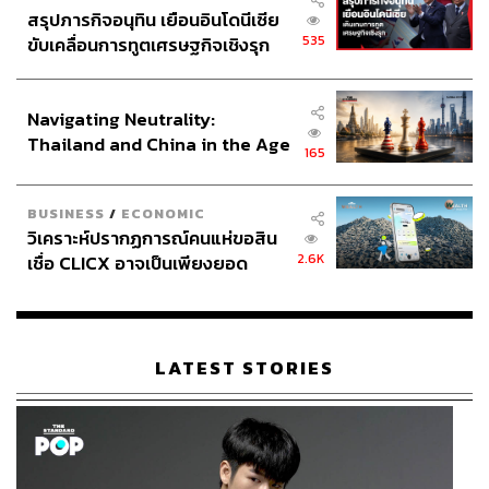
สรุปภารกิจอนุทิน เยือนอินโดนีเซีย
535
ขับเคลื่อนการทูตเศรษฐกิจเชิงรุก
ประกาศหุ้นส่วนยุทธศาสตร์ไทย –
อินโดนีเซีย
Navigating Neutrality:
Thailand and China in the Age
165
of a New Global Order
BUSINESS
/
ECONOMIC
วิเคราะห์ปรากฏการณ์คนแห่ขอสิน
2.6K
เชื่อ CLICX อาจเป็นเพียงยอด
ภูเขาน้ำแข็ง ของปัญหาหนี้ครัว
เรือนไทยที่ถูกซุกไว้
LATEST STORIES