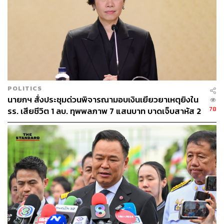
เข้าบริหารโดยปราศจากกฎหมายงบประมาณที่ล่าช้ามาแต่
เดิม
โดยยึดหลักสอบถาม หารือ สั่งการ และติดตามต่อเนื่อง ก่อน
ที่จะมีการเบิกจ่ายงบประมาณปี พ.ศ. 2567 ยิ่งเมื่องบประมาณ
ปี พ.ศ. 2567 ได้รับการอนุมัติ อาทิ งบกลางในวงเงิน 7.6 พัน
ล้านบาท ให้ สทนช. รับมือน้ำท่วมปี 2567 และน้ำแล้งปี 2568
และวงเงินกว่า 272 ล้านบาท แก้ปัญหาไฟป่า หมอกควัน ลด
POLITICS
ฝุ่น PM2.5 ทั้งหมดมีเจตนารมณ์เพื่อช่วยเหลือ และบรรเทา
นายกฯ สั่งประชุมด่วนพิจารณามอบเงินเยียวยาเหตุยิงใน
ความทุกข์ร้อนของพี่น้องประชาชนอย่างตรงจุด จน
78
รร. เสียชีวิต 1 ลบ. ทุพพลภาพ 7 แสนบาท บาดเจ็บสาหัส 2
ประชาชนสัมผัสได้ และสะท้อนผ่านคะแนนความนิยมในวัน
แสนบาท บาดเจ็บเล็กน้อย 1 แสนบาท
นี้
ลิณธิภรณ์กล่าวต่อด้วยว่า ในฐานะ สส. พรรคเพื่อไทย ที่เป็น
พรรคแกนนำรัฐบาล นอกจากจะขอแสดงความยินดีแล้ว ต้อง
ขอเป็นกำลังใจให้รัฐบาลไม่หยุดอยู่เท่านี้ แต่ต่อยอดความ
สำเร็จต่อไป โดยเฉพาะอย่างยิ่งผ่านโครงการเติมเงิน 10,000
บาทผ่านดิจิทัลวอลเล็ตที่เตรียมเปิดลงทะเบียนในวันที่ 1
สิงหาคมนี้ เพื่อกระตุ้นเศรษฐกิจครั้งใหญ่ทั้งระบบต่อไป