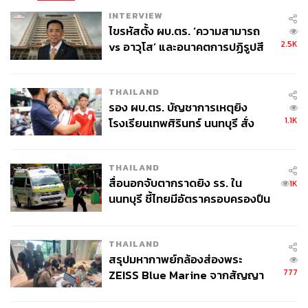
INTERVIEW
ไขรหัสตั้ง ผบ.ตร. ‘ความสามารถ
2.5K
vs อาวุโส’ และอนาคตการปฏิรูปสี
กากี กับ พล.ต.อ. เอก อังสนานนท์
THAILAND
รอง ผบ.ตร. บัญชาการเหตุยิง
1.1K
โรงเรียนเทพศิรินทร์ นนทบุรี สั่ง
ค้นหา 2 รอบยืนยันไร้คนติดค้าง พบ
ศพปู่-ย่าที่บ้านพักผู้ก่อเหตุ
THAILAND
สื่อนอกจับตากราดยิง รร. ใน
1K
นนทบุรี ชี้ไทยมีอัตราครอบครองปืน
สูงในระดับต้นของภูมิภาค
THAILAND
สรุปมหากาพย์กล้องส่องพระ
777
ZEISS Blue Marine จากสัญญา
ผลิต 8.3 ล้าน สู่ข้อพิพาท ‘มา
เวลล์ฯ’ ฟ้อง ‘โทน บางแค’ ผิดนัด