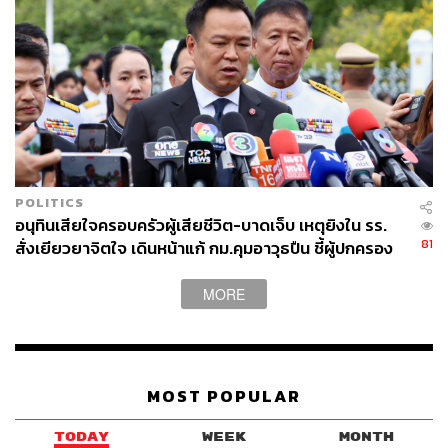
ABOUT THE AUTHOR
THE STANDARD TEAM
กองบรรณาธิการ THE STANDARD
ABOUT THE PHOTOGRAPHER
ศวิตา พูลเสถียร
ช่างภาพข่าว ประจำสำนักข่าว THE
STANDARD
POLITICS
อนุทินเสียใจครอบครัวผู้เสียชีวิต-บาดเจ็บ เหตุยิงใน รร.
81
สั่งเยียวยาจิตใจ เดินหน้าแก้ กม.คุมอาวุธปืน ชี้ผู้ปกครอง
ต้องร่วมรับผิดชอบ
MORE
MOST POPULAR
TODAY
WEEK
MONTH