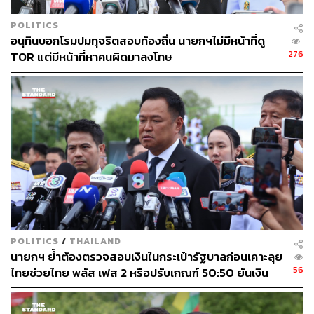
“โพลในครั้งนี้มีผู้ตอบจำนวนมากและผ่านการยืนยันตัวตน
POLITICS
อนุทินบอกโรมปมทุจริตสอบท้องถิ่น นายกฯไม่มีหน้าที่ดู
แท้จริง คือกระจกสะท้อนหัวใจประชาชนที่ยอมรับผลงาน
276
TOR แต่มีหน้าที่หาคนผิดมาลงโทษ
รัฐบาลตั้งแต่ยังไม่ครบปีแรก และพร้อมสนับสนุนเศรษฐาถือ
ธงนำประเทศ ดำเนินนโยบายต่อไปให้สำเร็จ ในฐานะนักการ
เมืองที่ 1 ในใจคนไทยในขณะนี้” ลิณธิภรณ์กล่าว
TAGS:
นายกรัฐมนตรี
พรรคเพื่อไทย
โพล
เศรษฐา ทวีสิน
การเมืองไทย
ทิม-พิธา ลิ้มเจริญรัตน์
LINE TODAY POLL
คะแนนนิยมทางการเมือง
POLITICS
/
THAILAND
นายกฯ ย้ำต้องตรวจสอบเงินในกระเป๋ารัฐบาลก่อนเคาะลุย
56
ไทยช่วยไทย พลัส เฟส 2 หรือปรับเกณฑ์ 50:50 ยันเงิน
703
คงคลังรัฐบาลแข็งแรง