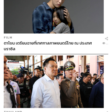
FILM
ตาโขน เตรียมฉายที่เทศกาลภาพยนตร์ไทย ณ ประเทศ
...
บราซิล
THAILAND