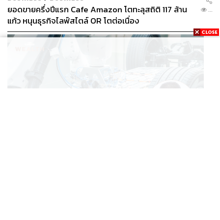
ยอดขายครึ่งปีแรก Cafe Amazon โตทะลุสถิติ 117 ล้าน
...
แก้ว หนุนธุรกิจไลฟ์สไตล์ OR โตต่อเนื่อง
BUSINESS
/
ECONOMIC
‘เอกนิติ’ เล็งงัดมาตรการใหม่ ลดภาษีสรรพสามิต หวังดึง
...
ผู้ผลิต EV มาตั้งโรงงานในไทย