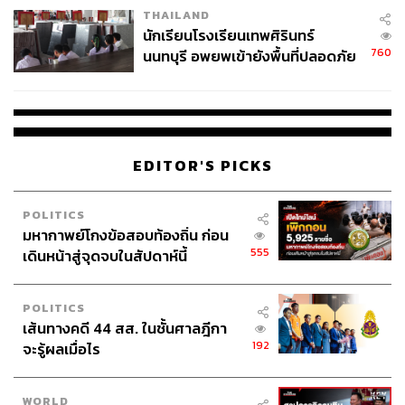
THAILAND
จ่ายหนี้-แอบระบุแบรนด์
นักเรียนโรงเรียนเทพศิรินทร์
760
นนทบุรี อพยพเข้ายังพื้นที่ปลอดภัย
ชั่วคราว หลังเหตุใช้อาวุธปืนภายใน
โรงเรียนคลี่คลาย
EDITOR'S PICKS
POLITICS
มหากาพย์โกงข้อสอบท้องถิ่น ก่อน
555
เดินหน้าสู่จุดจบในสัปดาห์นี้
POLITICS
เส้นทางคดี 44 สส. ในชั้นศาลฎีกา
192
จะรู้ผลเมื่อไร
WORLD