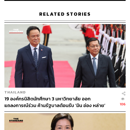
เวลาผ่านมา 6-7 เดือน LINE TODAY POLL ทำการสำรวจ
ใหม่อีกครั้ง พบว่า เศรษฐา ทวีสิน นายกรัฐมนตรี พลิกกลับขึ้น
RELATED STORIES
มาเป็นอันดับ 1 ในฐานะนักการเมืองที่ประชาชนชื่นชอบมาก
ที่สุด
ขณะที่ ลิณธิภรณ์ วริณวัชรโรจน์ สส. แบบบัญชีรายชื่อ และ
รองเลขาธิการพรรคเพื่อไทย กล่าวว่า ผลสำรวจโดย LINE
TODAY นี้มีผู้ตอบแบบสอบถามที่ผ่านการยืนยันตัวตนไม่น้อย
กว่า 21,000 คน ซึ่งเศรษฐาได้รับคะแนนมากที่สุดเป็นอันดับ 1
ถึง 8,742 คะแนน คิดเป็น 40.13% ตามมาด้วยอันดับ 2 พิธา
ลิ้มเจริญรัตน์ 7,425 คะแนน 34.09% ของผู้ตอบแบบสอบถาม
ทั้งหมด ที่มีตัวเลือกเป็นนักการเมืองทั้งฝ่ายรัฐบาลและฝ่าย
ค้าน
THAILAND
19 องค์กรนิสิตนักศึกษา 3 มหาวิทยาลัย ออก
ลิณธิภรณ์กล่าวต่อไปว่า คะแนนนิยมนี้สะท้อนว่า ประชาชน
106
แถลงการณ์ร่วม ค้านรัฐบาลต้อนรับ ‘มิน อ่อง หล่าย’
เห็นและสัมผัสได้ถึงผลลัพธ์จากความมุ่งมั่นในการทำงาน
ของรัฐบาล ที่นำโดยเศรษฐา สามารถจัดตั้งรัฐบาล นำพา
ประเทศพ้นภาวะสุญญากาศหลังการเลือกตั้งครั้งล่าสุด จน