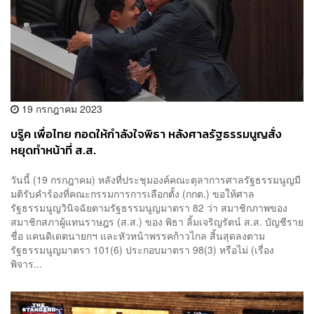
19 กรกฎาคม 2023
บรู๊ค เพื่อไทย กอดให้กำลังใจพิธา หลังศาลรัฐธรรมนูญสั่ง
หยุดทำหน้าที่ ส.ส.
วันนี้ (19 กรกฎาคม) หลังที่ประชุมองค์คณะตุลาการศาลรัฐธรรมนูญมี
มติรับคำร้องที่คณะกรรมการการเลือกตั้ง (กกต.) ขอให้ศาล
รัฐธรรมนูญวินิจฉัยตามรัฐธรรมนูญมาตรา 82 ว่า สมาชิกภาพของ
สมาชิกสภาผู้แทนราษฎร (ส.ส.) ของ พิธา ลิ้มเจริญรัตน์ ส.ส. บัญชีราย
ชื่อ แคนดิเดตนายกฯ และหัวหน้าพรรคก้าวไกล สิ้นสุดลงตาม
รัฐธรรมนูญมาตรา 101(6) ประกอบมาตรา 98(3) หรือไม่ (เรื่อง
พิจาร...