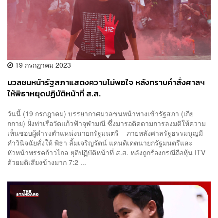
19 กรกฎาคม 2023
มวลชนหน้ารัฐสภาแสดงความไม่พอใจ หลังทราบคำสั่งศาลฯ
ให้พิธาหยุดปฏิบัติหน้าที่ ส.ส.
วันนี้ (19 กรกฎาคม) บรรยากาศมวลชนหน้าทางเข้ารัฐสภา (เกีย
กกาย) ฝั่งท่าเรือวัดแก้วฟ้าจุฬามณี ซึ่งมารอติดตามการลงมติให้ความ
เห็นชอบผู้ดำรงตำแหน่งนายกรัฐมนตรี ภายหลังศาลรัฐธรรมนูญมี
คำวินิจฉัยสั่งให้ พิธา ลิ้มเจริญรัตน์ แคนดิเดตนายกรัฐมนตรีและ
หัวหน้าพรรคก้าวไกล ยุติปฏิบัติหน้าที่ ส.ส. หลังถูกร้องกรณีถือหุ้น ITV
ด้วยมติเสียงข้างมาก 7:2 ...