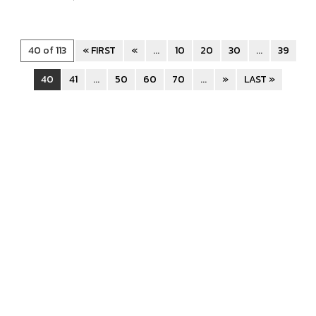
40 of 113
« FIRST
«
...
10
20
30
...
39
40
41
...
50
60
70
...
»
LAST »