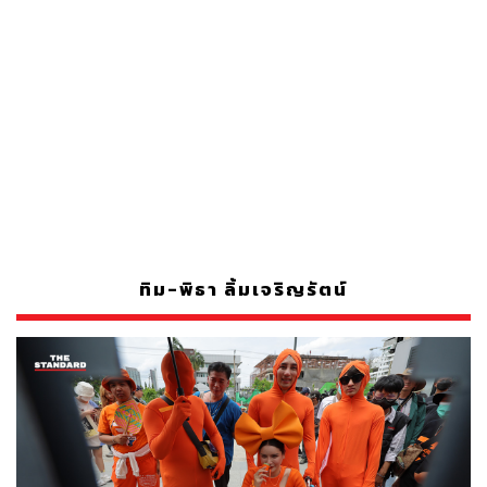
ทิม-พิธา ลิ้มเจริญรัตน์