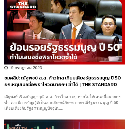
19 กรกฎาคม 2023
ชมคลิป: ณัฐพงษ์ ส.ส. ก้าวไกล เทียบเคียงรัฐธรรมนูญ ปี 50
ยกเหตุเสนอชื่อพิธาโหวตนายกฯ​ ซ้ำได้ | THE STANDARD
ณัฐพงษ์ เรืองปัญญาวุฒิ ส.ส. ก้าวไกล ระบุ หากไม่ให้เสนอชื่อนายกฯ
ซ้ำ ต้องมีการบัญญัติเป็นลายลักษณ์อักษร ยกกรณีรัฐธรรมนูญ ปี 50
เทียบเคียงกับรัฐธรรมนูญปัจจุบัน...