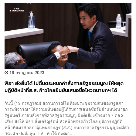
19 กรกฎาคม 2023
พิธา ยังยิ้มได้ ไม่ตื่นตระหนกคำสั่งศาลรัฐธรรมนูญ ให้หยุด
ปฏิบัติหน้าที่ส.ส. ก้าวไกลยืนยันเสนอชื่อโหวตนายกฯ ได้
วันนี้ (19 กรกฎาคม) สถานการณ์ในห้องประชุมร่วมกันของรัฐสภา
วาระพิจารณาให้ความเห็นชอบผู้ได้รับการเสนอชื่อรับตำแหน่งนายก
รัฐมนตรี ภายหลังจากที่ศาลรัฐธรรมนูญ มีมติเสียงข้างมาก 7 ต่อ 2
เสียง สั่งให้ พิธา ลิ้มเจริญรัตน์ หัวหน้าพรรคก้าวไกล ยุติการปฏิบัติ
หน้าที่สมาชิกสภาผู้แทนราษฎร (ส.ส.) จนกว่าศาลรัฐธรรมนูญจะมีคำ
วินิจฉัย ปมถือหุ้น ITV ทำให้ กิตติศ...