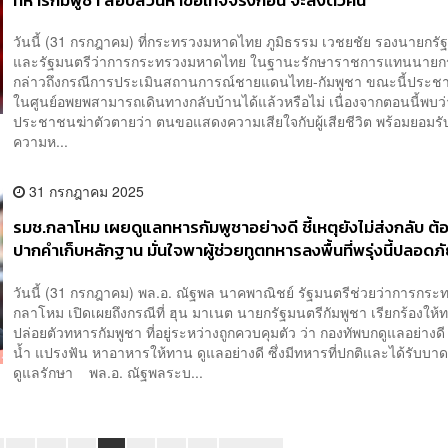
ทหารกัมพูชา สอบสวนหาข้อเท็จจริงก่อน จะส่งตัวคืน
วันนี้ (31 กรกฎาคม) ที่กระทรวงมหาดไทย ภูมิธรรม เวชยชัย รองนายกรั
และรัฐมนตรีว่าการกระทรวงมหาดไทย ในฐานะรักษาราชการแทนนายกร
กล่าวถึงกรณีการประเมินสถานการณ์ชายแดนไทย-กัมพูชา ขณะนี้ประชาชน
ในศูนย์อพยพสามารถเดินทางกลับบ้านได้แล้วหรือไม่ เนื่องจากตอนนี้พบว่
ประชาชนฆ่าตัวตายว่า ตนขอแสดงความเสียใจกับผู้เสียชีวิต พร้อมยอมรับ
ความห...
31 กรกฎาคม 2025
รมช.กลาโหม เผย​ดูแลทหารกัมพูชาอย่างดี​ ชี้เหตุยังไม่ส่งกลับ​ ต
ปากคำเก็บหลักฐาน มั่นใจพาผู้ช่วยทูตทหารลงพื้นที่พรุ่งนี้ปลอดภ
วันนี้ (31 กรกฎาคม) พล.อ. ณัฐพล นาคพาณิชย์ รัฐมนตรีช่วยว่าการกระ
กลาโหม​ เปิดเผยถึงกรณีที่​ ฮุน​ มาเนต นายกรัฐมนตรีกัมพูชา เรียกร้องให
ปล่อยตัวทหารกัมพูชา​ ที่อยู่ระหว่างถูกควบคุมตัว​ ว่า กองทัพบกดูแลอย่างดี
น้ำ​ แปรงฟัน​ หาอาหารให้ทาน​ ดูแลอย่างดี​ ซึ่งมีทหารที่ปกติและได้รับบาดเจ
ดูแลรักษา​ พล.อ. ณัฐพลระบ...