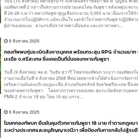
วันนี้ (10 สิงหาคม) ที่ค่ายสุรนารี จังหวัดนครราชสีมา พล.ท. บุญสิน พา
แม่ทัพภาคที่ 2 กล่าวถึงสถานการณ์ชายแดนไทย-กัมพูชา หลังเหตุปะทะระ
ที่ 24-28 ก.ค.ว่า ทหารกัมพูชาสูญเสียประมาณ 3,000 นาย เนื่องจากใช้กำ
จำนวนมากในปฏิบัติการ แม้จะเห็นใจ แต่เข้าใจว่าทหารกัมพูชาปฏิบัติตาม
ผู้นำของตนเอง ส่วนกรณีปราสาทตาเมือนธม และปราสาทตา...
9 สิงหาคม 2025
กองทัพพบทุ่นระเบิดสังหารบุคคล พร้อมกระสุน RPG จำนวนมาก 
มะเขือ จ.ศรีสะเกษ ซึ่งเคยเป็นที่มั่นของทหารกัมพูชา
วันนี้ (9 สิงหาคม) พล.ต. วินธัย สุวารี โฆษกกองทัพบก ระบุว่า กองทัพบกได
รายงานเมื่อวันที่ 4 สิงหาคม 2568 ที่หน่วยทหารช่างได้ดำเนินการจัดการพื
เสริมความมั่นคงบริเวณภูมะเขือ อำเภอกันทรลักษ์ จังหวัดศรีสะเกษ ซึ่งเคยเ
ของฝ่ายทหารกัมพูชา โดยจากการตรวจสอบพบ ทุ่นระเบิดสังหารบุคคล
PMN-2 จำนวน 18 ทุ่น โดย 16 ทุ่น บรรจ...
9 สิงหาคม 2025
โฆษกกองทัพบก ยืนยันคุมตัวทหารกัมพูชา 18 นาย ทำตามกฎหม
ระหว่างประเทศและอนุสัญญาเจนีวา เพื่อป้องกันการกลับไปสู้รบอี