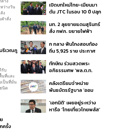
จ่อแข็งต่อแตะ 32.50 บาท
ดกลาง
เปิดบทใหม่ไทย-เมียนมา
อนุทิน จ่อสอบต่อเอี่ยว
ต่อดอลลาร์
หว่างวัน
ดัน JTC ในรอบ 10 ปี ปลุก
ตัดตอน ม.บูรพา หรือไม่
ลัง
‘เส้นเลือดใหญ่’ ค้า
คำสั่ง
มท. 2 ลุยชายแดนสุรินทร์
ชายแดน ท่าเรือน้ำลึก
สั่ง กฟภ. ขยายไฟฟ้า
ทวาย
‘ปราสาทตาควาย–เนิน
ก กลาง ฟันโกงสอบท้อง
350’ เสริมความมั่นคง
บริเวณภู
ถิ่น 5,925 ราย ประกาศ
ชายแดน
บัญชีใหม่ 7 ส.ค. ส่วน 97
ทักษิณ ร่วมสวดพระ
ราย รอ ป.ป.ช. ขีดเส้นแล้ว
้รับ
อภิธรรมศพ ‘พล.ต.ท.
เสร็จ 31 ส.ค.
้นที่และ
ผ่อน’ บิดา ‘พักตร์พิไล ทวี
ป็นที่มั่น
คลังเตรียมจำหน่าย
สิน’ สิริอายุ 103 ปี แกนนำ
ชนิด
พันธบัตรรัฐบาล ‘ออม
เพื่อไทย-บุคคลหลาก
พลัส’ รอบถัดไป เร็วสุด 4
วงการร่วมอาลัย
‘เอกนิติ’ เผยอยู่ระหว่าง
ก.ย.นี้ อาจเพิ่มสัดส่วนการ
หารือ ‘ไทยเที่ยวไทยพลัส’
ขายแบบ Small Lot First
มีสิทธิใช้งบจากเงินกู้ 4
มากขึ้น
าย
แสนล้าน มั่นใจงบต่อ ‘ไทย
กครั้ง
ช่วยไทย พลัส’ เฟส 2 มี