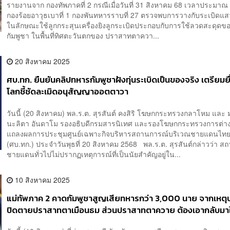
รายงานจาก กองทัพภาคที่ 2 กรณีเมื่อวันที่ 31 สิงหาคม 68 เวลาประมาณ
กองร้อยอาวุธเบาที่ 1 กองพันทหารราบที่ 27 ตรวจพบการวางกับระเบิดแส
ในลักษณะใช้ลูกกระสุนเครื่องยิงลูกระเบิดประกอบกับการใช้ลวดสะดุด
กัมพูชา ในพื้นที่ทิศตะวันตกของ ปราสาทตาควา...
20 สิงหาคม 2025
ศบ.ทก.​ ยืนยัน​คลิปทหารกัมพูชาฝังทุ่นระเบิด​เป็นของจริง​ เตรียมยื
โลกชี้ชัดละเมิดอนุสัญญาออตตาวา
วันนี้ (20 สิงหาคม) พล.ร.ต. สุรสันต์ คงสิริ โฆษกกระทรวงกลาโหม​ และ 
นะลิตา อันดาโม รองอธิบดีกรมสารนิเทศ และรองโฆษกกระทรวงการต่า
แถลงผลการประชุมศูนย์เฉพาะกิจบริหารสถานการณ์บริเวณชายแดนไทย-
(ศบ.ทก.)​ ประจำวันพุธที่ 20 สิงหาคม​ 2568 พล.ร.ต. สุร​สันต์​กล่าวว่า​ 
ชายแดนทั่วไปไม่ปรากฏเหตุการณ์ที่เป็นนัยสำคัญอยู่ใน...
10 สิงหาคม 2025
แม่ทัพภาค 2 คาดกัมพูชาสูญเสียทหารกว่า 3,000 นาย จากเหตุป
ปิดตายปราสาทตาเมือนธม ส่วนปราสาทตาควาย ต้องเอากลับมาให