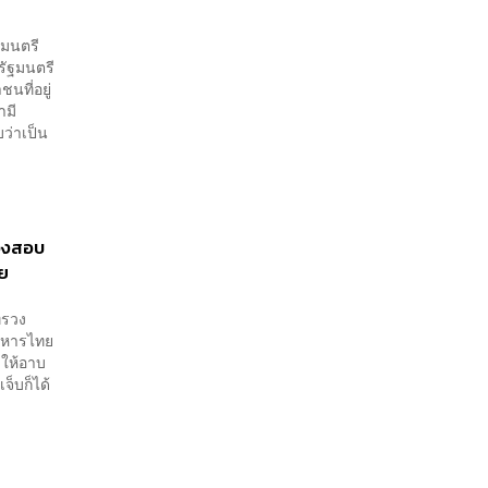
ฐมนตรี
ัฐมนตรี
ที่อยู่
ามี
ว่าเป็น
้องสอบ
ัย
ทรวง
้ทหารไทย
​ ให้อาบ
็บ​ก็ได้