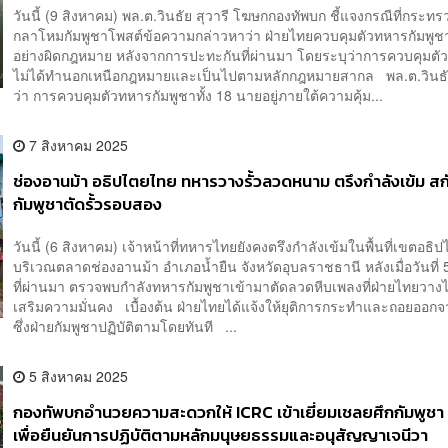
วันนี้ (9 สิงหาคม) พล.ต.วินธัย สุวารี โฆษกกองทัพบก ชี้แจงกรณีที่กระทร
กลาโหมกัมพูชาโพสต์ข้อความกล่าวหาว่า ฝ่ายไทยควบคุมตัวทหารกัมพูช
อย่างผิดกฎหมาย หลังจากการปะทะกันที่ผ่านมา โดยระบุว่าการควบคุมตัว
ไม่ได้ทำนอกเหนือกฎหมายและเป็นไปตามหลักกฎหมายสากล พล.ต.วินธัย
ว่า การควบคุมตัวทหารกัมพูชาทั้ง 18 นายอยู่ภายใต้ความคุ้ม...
7 สิงหาคม 2025
ช่องอานม้า อธิปไตยไทย ทหารวางรั้วลวดหนาม ตรึงกำลังเข้ม สก
กัมพูชาตัดรั้วรอบสอง
วันนี้ (6 สิงหาคม) เจ้าหน้าที่ทหารไทยยังคงตรึงกำลังเข้มในพื้นที่เขตอธิ
บริเวณตลาดช่องอานม้า อำเภอน้ำยืน จังหวัดอุบลราชธานี หลังเมื่อวันที่
ที่ผ่านมา ตรวจพบกำลังทหารกัมพูชาเข้ามาตัดลวดหีบเพลงที่ฝ่ายไทยวางไว้
เสริมความมั่นคง เบื้องต้น ฝ่ายไทยได้แจ้งให้ยุติการกระทำและถอยออกจาก
ซึ่งฝ่ายกัมพูชาปฏิบัติตามโดยทันที ...
5 สิงหาคม 2025
กองทัพบกอำนวยความสะดวกให้ ICRC เข้าเยี่ยมเชลยศึกกัมพูชา
เพื่อยืนยันการปฏิบัติตามหลักมนุษยธรรมและอนุสัญญาเจนีวา