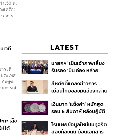
 11.50 น.
วงเครื่อง
ของทหาร
LATEST
่นเวที
นายกฯ’ เป็นเจ้าภาพเลี้ยง
มาระตี
รับรอง ‘มิน อ่อง หล่าย’
งประเทศ
พร้อมเชิญบิ๊กธุรกิจไทย
กัมพูชา
สีหศักดิ์แถลงข่าวการ
ร่วมงาน
สถานการณ์
เยือนไทยของมินอ่องหล่าย
ชี้หารือทวิภาคี ครอบคลุม
เงินบาท ‘แข็งค่า’ หนักสุด
สร้างสรรค์ ตรงไปตรงมา
รอบ 6 สัปดาห์ หลังปฏิบัติ
ย้ำต้องการให้เมียนมากลับ
การแทรกแซงเยนของ
สู่อาเซียน
ะทะ เล็ง
โรมเผยข้อมูลใหม่ปมทุจริต
สหรัฐฯ-ญี่ปุ่น Standard
้ได้
สอบท้องถิ่น ย้อนเอกสาร
Chartered เปิดเป้าสิ้นปีนี้
ประชุมปี 2567 พบชื่อ