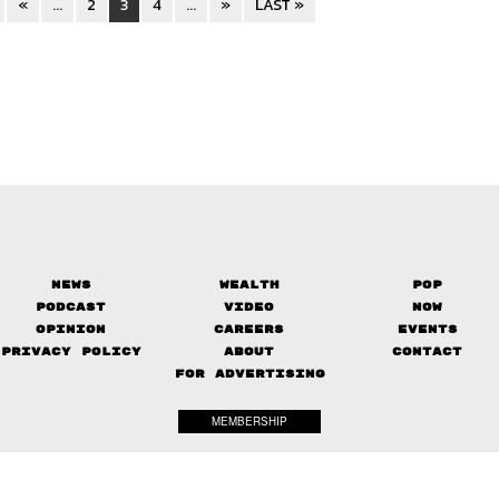
«
...
2
3
4
...
»
LAST »
News
Wealth
Pop
Podcast
Video
Now
Opinion
Careers
Events
Privacy Policy
About
Contact
FOR ADVERTISING
MEMBERSHIP