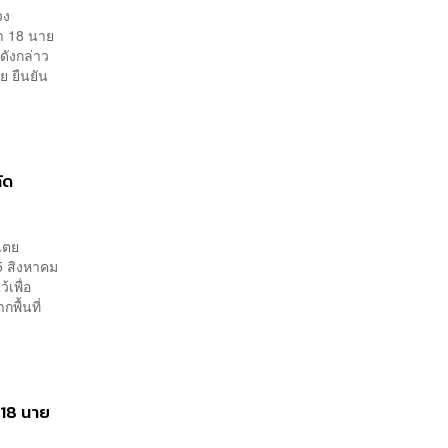
เพียงพอ
วง
า 18 นาย
ดังกล่าว
 ยืนยัน
ัด
ปไตย
 5 สิงหาคม
เพื่อ
พื้นที่
 18 นาย