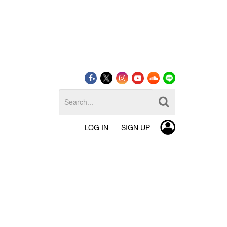
LOG IN
SIGN UP