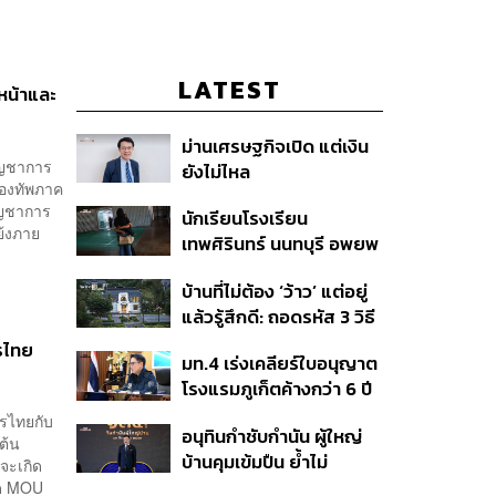
LATEST
หน้าและ
ม่านเศรษฐกิจเปิด แต่เงิน
บัญชาการ
ยังไม่ไหล
กองทัพภาค
บัญชาการ
นักเรียนโรงเรียน
ย้งภาย
เทพศิรินทร์ นนทบุรี อพยพ
เข้ายังพื้นที่ปลอดภัย
บ้านที่ไม่ต้อง ‘ว้าว’ แต่อยู่
ชั่วคราว หลังเหตุใช้อาวุธ
แล้วรู้สึกดี: ถอดรหัส 3 วิธี
ปืนภายในโรงเรียน
คิด Sansiri WELL เพื่อ
คลี่คลาย
รไทย
มท.4 เร่งเคลียร์ใบอนุญาต
Well-Being ในทุกวัน
โรงแรมภูเก็ตค้างกว่า 6 ปี
ตั้งเป้าจบ ก.ย. ยกเป็น
ารไทยกับ
อนุทินกำชับกำนัน ผู้ใหญ่
โมเดลแก้ทั้งประเทศ
ต้น
บ้านคุมเข้มปืน ย้ำไม่
จะเกิด
อนุญาตประชาชน-ขรก.ไร้
ิด MOU