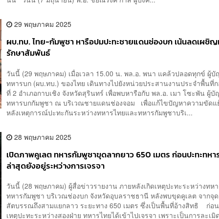
29 พฤษภาคม 2025
ผบ.ทบ. ไทย-กัมพูชา หารือปมปะทะชายแดนช่องบก เน้นลดเผชิญ
รักษาสัมพันธ์
วันนี้ (29 พฤษภาคม) เมื่อเวลา 15.00 น. พล.อ. พนา แคล้วปลอดทุกข์ ผู้
ทหารบก (ผบ.ทบ.) ของไทย เดินทางไปยังหน่วยประสานงานประจำพื้นที่
ที่ 2 อำเภอกาบเชิง จังหวัดสุรินทร์ เพื่อพบหารือกับ พล.อ. เมา โซะพัน ผู้
ทหารบกกัมพูชา ณ บริเวณชายแดนช่องจอม เพื่อแก้ไขปัญหาความขัดแ
หลังเหตุการณ์ปะทะกันระหว่างทหารไทยและทหารกัมพูชาบริเ...
28 พฤษภาคม 2025
เปิดภาพคูเลต ทหารกัมพูชาขุดลากยาว 650 เมตร ก่อนปะทะทหา
ล่าสุดยังอยู่ระหว่างการเจรจา
วันนี้ (28 พฤษภาคม) ผู้สื่อข่าวรายงาน ภายหลังเกิดเหตุปะทะระหว่างทห
ทหารกัมพูชา บริเวณช่องบก จังหวัดอุบลราชธานี หลังพบขุดคูเลต จากจุด
สัตบรรณถึงสามแยกลาว ระยะทาง 650 เมตร ซึ่งเป็นพื้นที่อ้างสิทธิ ก่อน
เหตุปะทะระหว่างสองฝ่าย ทหารไทยได้เข้าไปเจรจา เพราะเป็นการละเม