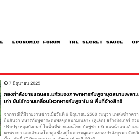
E
ECONOMIC FORUM
THE SECRET SAUCE​
OP
7 มิถุนายน 2025
กองกำลังชายแดนสระแก้วแจงภาพทหารกัมพูชาขุดสนามเพลาะเ
เก่า ยันไร้ความเคลื่อนไหวทหารกัมพูชาใน 8 พื้นที่อ้างสิทธิ
จากกรณีที่มีรายงานข่าวเมื่อวันที่ 6 มิถุนายน 2568 ระบุว่า แหล่งข่าวควา
ยืนยันว่า ทหารกัมพูชาระดมพลขุดสนามเพลาะ (คูเล็ต) สร้างบังเกอร์ รวม
ปรับปรุงหลุมบังเกอร์ ในพื้นที่ชายแดนไทย-กัมพูชา บริเวณหน้าแนวอำเภ
ตาพระยา และอำเภอโคกสูง ซึ่งอยู่ในความดูแลของกองกำลังบูรพา จังหว
นั้น วันนี้ (7 มิถุนายน) พ.อ. ชัยณรงค์ กาสี ผู้บังคั...