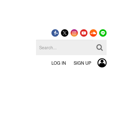
LOG IN
SIGN UP