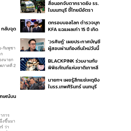
สื่อนอกจับตากราดยิง รร.
หน้าที่พกปืนออกนอก
ในนนทบุรี ชี้ไทยมีอัตรา
เคหสถาน หวั่นพฤติกรรม
ครอบครองปืนสูงในระดับ
ลอกเลียนแบบ จ่อลงพื้นที่
ตกรอบบอลโลก ตำรวจบุก
ต้นของภูมิภาค
เกิดเหตุ
 กลับจุด
KFA แฉแผลเก่า 15 ปี เกิด
อะไรขึ้นกับฟุตบอล
‘วรศิษฎ์’ เผยประกาศบัญชี
เกาหลีใต้?
-กัมพูชา
ผู้สอบผ่านท้องถิ่นใหม่วันนี้
ยก
วางไทม์ไลน์บรรจุแทน
รองนายก
BLACKPINK ร่วมงานกับ
5,925 ราย เริ่ม ต.ค.
ภาคที่ 2
พิพิธภัณฑ์แห่งชาติเกาหลี
ปล่อยคอลเล็กชันครบรอบ
นายกฯ เผยรู้สึกแย่เหตุยิง
10 ปีการเดบิวต์
ในรร.เทพศิรินทร์ นนทบุรี
เสียใจกับผู้เสียชีวิต ชี้เป็น
ักษณ์บน
เหตุรัฐไม่ต่อใบอนุญาตพก
พา-ครอบครองปืน
ว่าการ
่งขึ้นมา
์ ว่า