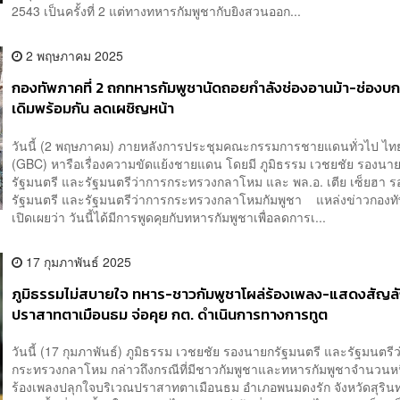
2543 เป็นครั้งที่ 2 แต่ทางทหารกัมพูชากับยิงสวนออก...
2 พฤษภาคม 2025
กองทัพภาคที่ 2 ถกทหารกัมพูชานัดถอยกำลังช่องอานม้า-ช่องบก
เดิมพร้อมกัน ลดเผชิญหน้า
วันนี้ (2 พฤษภาคม) ภายหลังการประชุมคณะกรรมการชายแดนทั่วไป ไทย
(GBC) หารือเรื่องความขัดแย้งชายแดน โดยมี ภูมิธรรม เวชยชัย รองนา
รัฐมนตรี และรัฐมนตรีว่าการกระทรวงกลาโหม และ พล.อ. เตีย เซ็ยฮา 
รัฐมนตรี และรัฐมนตรีว่าการกระทรวงกลาโหมกัมพูชา แหล่งข่าวกองทัพ
เปิดเผยว่า วันนี้ได้มีการพูดคุยกับทหารกัมพูชาเพื่อลดการเ...
17 กุมภาพันธ์ 2025
ภูมิธรรมไม่สบายใจ ทหาร-ชาวกัมพูชาโผล่ร้องเพลง-แสดงสัญล
ปราสาทตาเมือนธม จ่อคุย กต. ดำเนินการทางการทูต
วันนี้ (17 กุมภาพันธ์) ภูมิธรรม เวชยชัย รองนายกรัฐมนตรี และรัฐมนตรี
กระทรวงกลาโหม กล่าวถึงกรณีที่มีชาวกัมพูชาและทหารกัมพูชาจำนวนหนึ
ร้องเพลงปลุกใจบริเวณปราสาทตาเมือนธม อำเภอพนมดงรัก จังหวัดสุรินทร