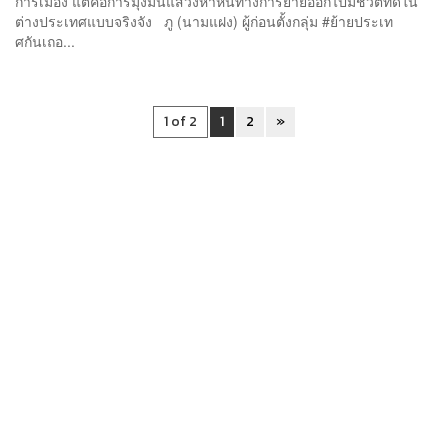
การเมือง แต่คือการมุ่งมั่นแสวงหาหนทางการย้ายออกไปมีชีวิตที่ดีใน
ต่างประเทศแบบจริงจัง ภู (นามแฝง) ผู้ก่อนตั้งกลุ่ม #ย้ายประเท
ศกันเถอ...
1 of 2
1
2
»