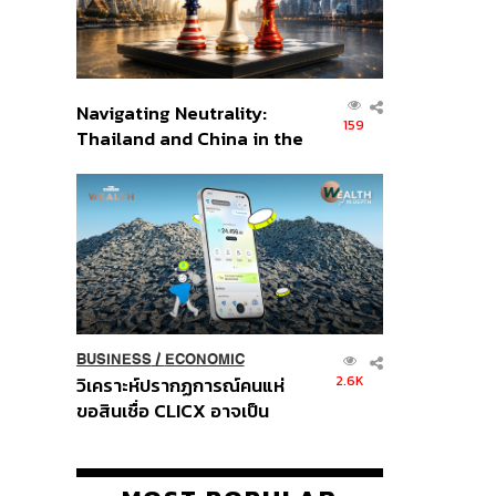
Navigating Neutrality:
159
Thailand and China in the
Age of a New Global
Order
BUSINESS
/
ECONOMIC
2.6K
วิเคราะห์ปรากฏการณ์คนแห่
ขอสินเชื่อ CLICX อาจเป็น
เพียงยอดภูเขาน้ำแข็ง ของ
ปัญหาหนี้ครัวเรือนไทยที่ถูกซุก
ไว้