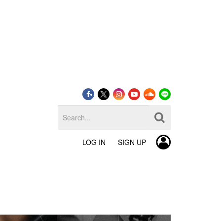
LOG IN
SIGN UP