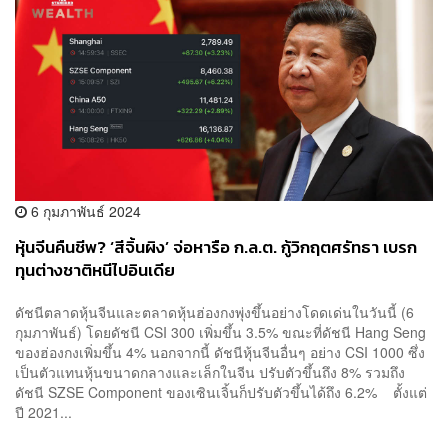
6 กุมภาพันธ์ 2024
หุ้นจีนคืนชีพ? ‘สีจิ้นผิง’ จ่อหารือ ก.ล.ต. กู้วิกฤตศรัทธา เบรก
ทุนต่างชาติหนีไปอินเดีย
ดัชนีตลาดหุ้นจีนและตลาดหุ้นฮ่องกงพุ่งขึ้นอย่างโดดเด่นในวันนี้ (6
กุมภาพันธ์) โดยดัชนี CSI 300 เพิ่มขึ้น 3.5% ขณะที่ดัชนี Hang Seng
ของฮ่องกงเพิ่มขึ้น 4% นอกจากนี้ ดัชนีหุ้นจีนอื่นๆ อย่าง CSI 1000 ซึ่ง
เป็นตัวแทนหุ้นขนาดกลางและเล็กในจีน ปรับตัวขึ้นถึง 8% รวมถึง
ดัชนี SZSE Component ของเซินเจิ้นก็ปรับตัวขึ้นได้ถึง 6.2% ตั้งแต่
ปี 2021...