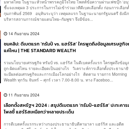
มหาดไทย ในฐานะหัวหน้าพรรคภูมิใจไทย โพสต์ข้อความผ่านเฟซบุ๊ก ‘อนุท
ชี้แจงเหตุผล 3 ประการในการไม่เข้าร่วมเวทีดีเบตเลือกตั้ง ก่อนการเลือกตั้
กุมภาพันธ์ 2569 อนุทินระบุว่า เหตุผลแรก ในฐานะนายกรัฐมนตรี ยังมีภ
บริหารสถานการณ์ชายแดนไทย–กัมพูชา จึงมีข้อจ...
14 กันยายน 2024
ชมคลิป: ดีเบตแรก ‘ทรัมป์ vs. แฮร์ริส’ ใครพูดถึงข้อมูลเศรษฐกิจ
แค่ไหน | THE STANDARD WEALTH
รวมนโยบายเศรษฐกิจ ทรัมป์ vs. แฮร์ริส ในดีเบตครั้งแรก ใครพูดถึงข้อมู
ถูก-ผิดแค่ไหน รายละเอียดเป็นอย่างไร วิเคราะห์การเลือกตั้งประธานาธิ
จะมีผลต่อเศรษฐกิจและการเมืองโลกอย่างไร ติดตาม รายการ Morning
Wealth ทุกวัน จันทร์ – ศุกร์ เวลา 7.00-8.00 น. ทาง Faceboo...
11 กันยายน 2024
เลือกตั้งสหรัฐฯ 2024 : สรุปดีเบตแรก ‘ทรัมป์-แฮร์ริส’ ปะทะคาร
โพลชี้ แฮร์ริสเหนือกว่าหลายประเด็น
การดีเบตครั้งแรกระหว่างรองประธานาธิบดีคามาลา แฮร์ริส และอดีต