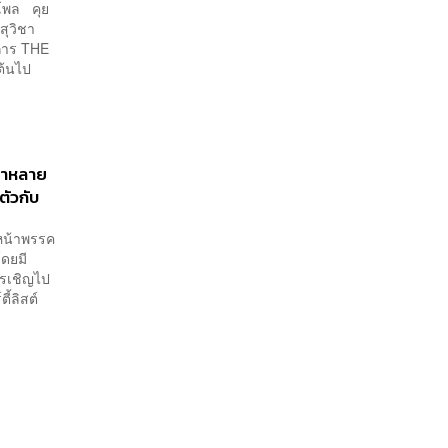
้าโพล คุย
สุวิชา
ยการ THE
ต้นไป
้นำหลาย
ตัวกับ
วหน้าพรรค
โดยมี
ารเชิญไป
้ลิสต์