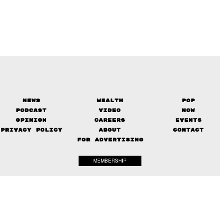
News
Wealth
Pop
Podcast
Video
Now
Opinion
Careers
Events
Privacy Policy
About
Contact
FOR ADVERTISING
MEMBERSHIP
© 2017-
2026
The Standard. All rights reserved.