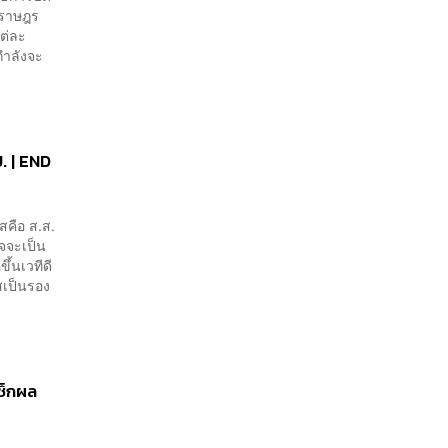
นราษฎร
แต่ละ
กำลังจะ
ป. | END
สคือ ส.ส.
าจจะเป็น
้นเวทีดี
สเป็นรอง
เช็กผล