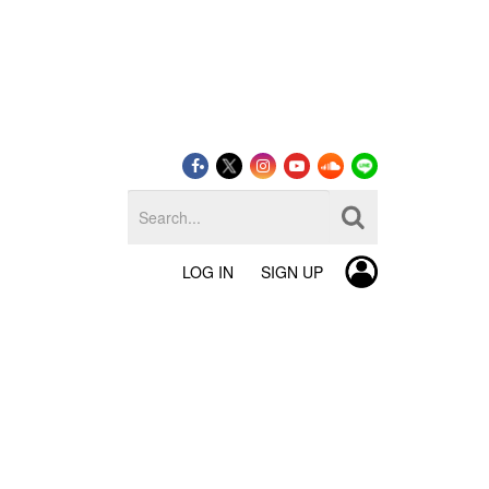
LOG IN
SIGN UP