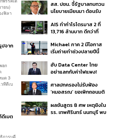
จากพรรคเด
สส. ปชน. จี้รัฐบาลทบทวน
ปากคำ
นยายน)
นโยบายเมียนมา ต้อนรับ
องฟิลา
‘มินอ่องหล่าย’ ได้แค่
AIS ทำกำไรไตรมาส 2 ที่
สัญญาว่างเปล่า
13,716 ล้านบาท ดีกว่าที่
ประเมินไว้ แต่ยังคงเป้าทั้งปี
Michael ภาค 2 มีโอกาส
เท่าเดิม เน็ตบ้านโตแรงสุด
สรุปจาก
เริ่มถ่ายทำช่วงปลายปีนี้
7.9%
หรือต้นปีหน้า
ฮับ Data Center ไทย
uwan
อย่าแลกกับค่าไฟแพง!
ด
งหมด 3
CEO ภาคอุตสาหกรรมชี้
วทีดีเบ
ศาลปกครองไม่รับฟ้อง
รัฐต้องคุมต้นทุนน้ำ-ไฟ
‘หมอสรณ’ ขอเพิกถอนมติ
สรรหา กสทช. ชี้ยังไม่ใช่ผู้
ผลชันสูตร 8 ศพ เหตุยิงใน
เดือดร้อนเสียหาย
รร. เทพศิรินทร์ นนทบุรี พบ
ทีดีเบต
กระสุนเข้าจุดสำคัญ
‘ศีรษะ-หน้าอก’ ครูถูกยิง 4
นัด จากระยะไกล
อธิการบดี