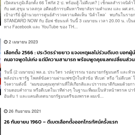
เปิดสมรภูมิเลือกตั้ง 66 โฟกัส 2 ป. พร้อมสู้-ไม่ดีเบต? | เช็กผลสำรวจนิด
กับ ผศ.สุขุม นวลสกุล อดีตอธิการบดีมหาวิทยาลัยรามคำแหง และ ผศ.ดร.
เป้าอารีย์ ผู้อำนวยการศูนย์สำรวจความคิดเห็น ‘นิด้าโพล’ พบกันในรา
STANDARD NOW กับ อ๊อฟ ชัยนนท์ วันนี้ 3 เมษายน เวลา 20.00 น. เป็น
ทาง Facebook และ YouTube ของ TH...
2 เมษายน 2023
เลือกตั้ง 2566 : ประวิตรร่ายยาว แจงเหตุผลไม่ร่วมดีเบต บอกผู
คนอาจพูดไม่เก่ง แต่มีความสามารถ พร้อมพูดคุยแลกเปลี่ยนส่วน
ทุกคน
วันนี้ (2 เมษายน) พล.อ. ประวิตร วงษ์สุวรรณ รองนายกรัฐมนตรี และหั
พลังประชารัฐ โพสต์ข้อความผ่านเฟซบุ๊กในหัวข้อ ‘ดีเบต’ หรือ ‘ไม่ดีเบต’ 
ใจความดังนี้ “ผมขอบคุณทุกท่านที่ให้เกียรติและปรารถนาดีกับผมด้วยก
ร่วมตอบคำถาม หรือดีเบตในเวทีต่างๆ ในฐานะที่ผมเป็นหัวหน้าพรรค ปาร์ตี
อันดับ 1 และแคนดิเดตนายกรัฐมนตรีของพรรค ผมเข้...
26 กันยายน 2021
26 กันยายน 1960 – ดีเบตเลือกตั้งออกโทรทัศน์ครั้งแรก