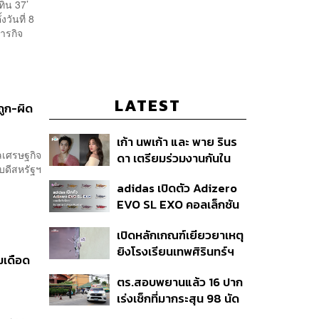
ิน 37’
งวันที่ 8
ารกิจ
LATEST
ถูก-ผิด
เก้า นพเก้า และ พาย รินร
ลเศรษฐกิจ
ดา เตรียมร่วมงานกันใน
บดีสหรัฐฯ
‘รสกาล Enchanted
adidas เปิดตัว Adizero
Taste In Time’
EVO SL EXO คอลเล็กชัน
พิเศษรับฤดูกาล College
เปิดหลักเกณฑ์เยียวยาเหตุ
Football
ยิงโรงเรียนเทพศิรินทร์ฯ
มเดือด
เสียชีวิตรับสูงสุด 3 แสน
ตร.สอบพยานแล้ว 16 ปาก
เจ็บสูงสุด 1 แสน เยียวยา
เร่งเช็กที่มากระสุน 98 นัด
จิตใจ 5 ระดับ
ประสานครูภาษาไทยเข้าให้