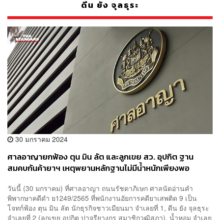
ดีน ยัง จุลธุระ
30 มกราคม 2024
ศาลอาญายกฟ้อง ตุน มิน ลัต และลูกเขย สว. อุปกิต ฐาน
สมคบกันค้ายาฯ เหตุพยานหลักฐานไม่มีน้ำหนักเพียงพอ
วันนี้ (30 มกราคม) ที่ศาลอาญา ถนนรัชดาภิเษก ศาลนัดอ่านคำ
พิพากษาคดีดำ ย1249/2565 ที่พนักงานอัยการคดียาเสพติด 9 เป็น
โจทก์ฟ้อง ตุน มิน ลัต นักธุรกิจชาวเมียนมา จำเลยที่ 1, ดีน ยัง จุลธุระ
จำเลยที่ 2 (ลูกเขย อุปกิต ปาจรียางกูร สมาชิกวุฒิสภา), น้ำหอม จำเลย