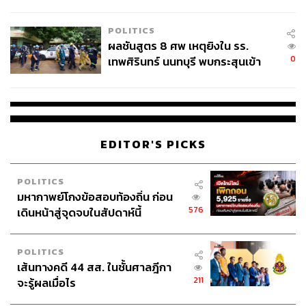
ชั่วคราว หลังเหตุใช้อาวุธปืนภายใน
โรงเรียนคลี่คลาย
POLITICS
ผลชันสูตร 8 ศพ เหตุยิงใน รร.
0
เทพศิรินทร์ นนทบุรี พบกระสุนเข้า
จุดสำคัญ ‘ศีรษะ-หน้าอก’ ครูถูกยิง
4 นัด จากระยะไกล
EDITOR'S PICKS
POLITICS
มหากาพย์โกงข้อสอบท้องถิ่น ก่อน
576
เดินหน้าสู่จุดจบในสัปดาห์นี้
POLITICS
เส้นทางคดี 44 สส. ในชั้นศาลฎีกา
211
จะรู้ผลเมื่อไร