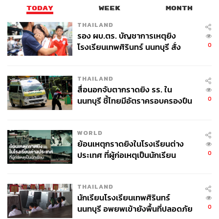
TODAY
WEEK
MONTH
THAILAND
รอง ผบ.ตร. บัญชาการเหตุยิง
0
โรงเรียนเทพศิรินทร์ นนทบุรี สั่ง
ค้นหา 2 รอบยืนยันไร้คนติดค้าง พบ
ศพปู่-ย่าที่บ้านพักผู้ก่อเหตุ
THAILAND
สื่อนอกจับตากราดยิง รร. ใน
0
นนทบุรี ชี้ไทยมีอัตราครอบครองปืน
สูงในระดับต้นของภูมิภาค
WORLD
ย้อนเหตุกราดยิงในโรงเรียนต่าง
0
ประเทศ ที่ผู้ก่อเหตุเป็นนักเรียน
THAILAND
นักเรียนโรงเรียนเทพศิรินทร์
0
นนทบุรี อพยพเข้ายังพื้นที่ปลอดภัย