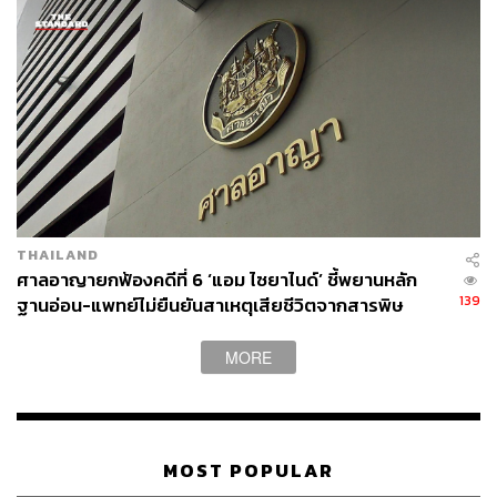
THAILAND
ศาลอาญายกฟ้องคดีที่ 6 ‘แอม ไซยาไนด์’ ชี้พยานหลัก
139
ฐานอ่อน-แพทย์ไม่ยืนยันสาเหตุเสียชีวิตจากสารพิษ
MORE
MOST POPULAR