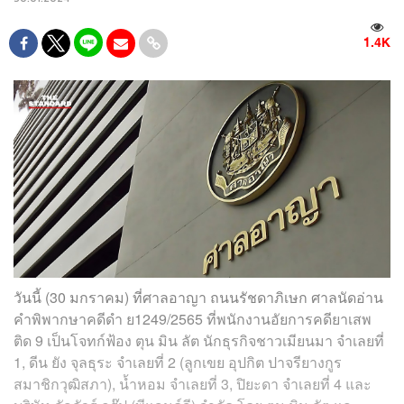
1.4K
วันนี้ (30 มกราคม) ที่ศาลอาญา ถนนรัชดาภิเษก ศาลนัดอ่าน
คำพิพากษาคดีดำ ย1249/2565 ที่พนักงานอัยการคดียาเสพ
ติด 9 เป็นโจทก์ฟ้อง ตุน มิน ลัต นักธุรกิจชาวเมียนมา จำเลยที่
1, ดีน ยัง จุลธุระ จำเลยที่ 2 (ลูกเขย อุปกิต ปาจรียางกูร
สมาชิกวุฒิสภา), น้ำหอม จำเลยที่ 3, ปิยะดา จำเลยที่ 4 และ