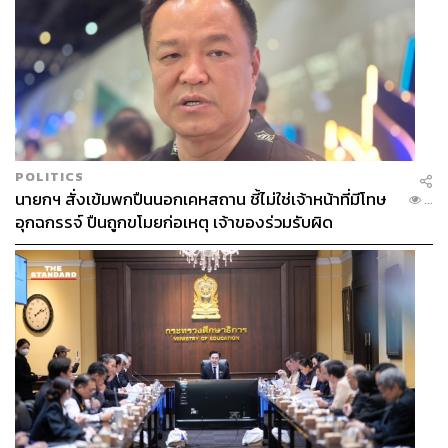
POLITICS
นายกฯ สั่งเข้มพกปืนนอกเคหสถาน ชี้ไม่ใช่เจ้าหน้าที่มีโทษ
...
อุกฉกรรจ์ ปืนถูกขโมยก่อเหตุ เจ้าของร่วมรับผิด