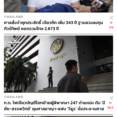
THAILAND
ศาลสั่งจำคุกประสิทธิ์ เจียวก๊ก เพิ่ม 343 ปี ฐานลวงลงทุน
114
ทัวร์ทิพย์ ยอดรวมโทษ 2,673 ปี
THAILAND
ก.ต. ไฟเขียวบัญชีโยกย้ายผู้พิพากษา 247 ตำแหน่ง ดัน ‘มี
564
ชัย-สรรพวิทย์’ คุมศาลอาญา-แพ่ง ‘วิธูร’ นั่งประธานศาล
อุทธรณ์