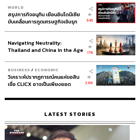
WORLD
สรุปภารกิจอนุทิน เยือนอินโดนีเซีย
545
ขับเคลื่อนการทูตเศรษฐกิจเชิงรุก
ประกาศหุ้นส่วนยุทธศาสตร์ไทย –
อินโดนีเซีย
Navigating Neutrality:
Thailand and China in the Age
176
of a New Global Order
BUSINESS
/
ECONOMIC
วิเคราะห์ปรากฏการณ์คนแห่ขอสิน
2.6K
เชื่อ CLICX อาจเป็นเพียงยอด
ภูเขาน้ำแข็ง ของปัญหาหนี้ครัว
เรือนไทยที่ถูกซุกไว้
LATEST STORIES