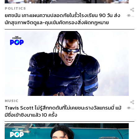
POLITICS
ยศชนัน เคาะแผนความปลอดภัยในรั้วโรงเรียน 90 วัน ส่ง
...
นักสุขภาพจิตดูแล-คุมเข้มคัดกรองสิ่งผิดกฎหมาย
MUSIC
Travis Scott ไม่รู้สึกกดดันที่ไม่เคยชนะรางวัลแกรมมี่ แม้
...
มีชื่อเข้าชิงมาแล้ว 10 ครั้ง