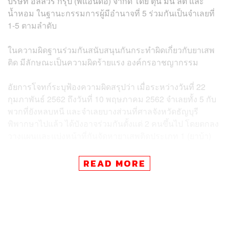
บริษัท อัลลัวร์ กรุ๊ป (พีแอนด์อี) จำกัด โดย ตุน มิน ลัต และ
น้ำหอม ในฐานะกรรมการผู้มีอำนาจที่ 5 ร่วมกันเป็นจำเลยที่
1-5 ตามลำดับ
ในความผิดฐานร่วมกันสนับสนุนกันกระทำผิดเกี่ยวกับยาเสพ
ติด มีลักษณะเป็นความผิดร้ายแรง องค์กรอาชญากรรม
อัยการโจทก์ระบุฟ้องความผิดสรุปว่า เมื่อระหว่างวันที่ 22
กุมภาพันธ์ 2562 ถึงวันที่ 10 พฤษภาคม 2562 จำเลยทั้ง 5 กับ
พวกที่ยังหลบหนี และจำเลยบางส่วนที่ศาลจังหวัดธัญบุรี
พิพากษาไปแล้ว ได้บังอาจร่วมกันตั้งแต่ 2 คนขึ้นไป โดยตกลง
วางแผนและแบ่งหน้าที่กันจัดหายาเสพติดประเภท 1 (ยาบ้า)
โดยพวกจำเลยทำหน้าที่ดูแลรับฝากเงิน ถอนเงิน โอนเงิน ซื้อ
READ MORE
ขายยาเสพติดเข้าบัญชีของบริษัทฯ จำเลยที่ 5 โดยอ้างว่า เพื่อ
ไปชำระค่าไฟฟ้าส่วนภูมิภาค อำเภอแม่สาย จังหวัดเชียงราย
ลักษณะปกปิดอำพรางซึ่งการได้มาของเงินจำนวนดังกล่าว
โดยรู้อยู่แล้วว่าเป็นเงินที่ได้จากการค้ายาเสพติด