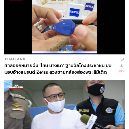
THAILAND
ศาลออกหมายจับ ‘โทน บางแค’ ฐานฉ้อโกงประชาชน ปม
259
แอบอ้างแบรนด์ Zeiss ลวงขายกล้องส่องพระลิมิเต็ด