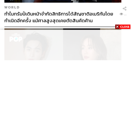
WORLD
ทำไมทรัมป์เดินหน้าจำกัดสิทธิการได้สัญชาติอเมริกันโดย
...
กำเนิดอีกครั้ง แม้ศาลสูงสุดเคยตัดสินคัดค้าน
ENTERTAINMENT
เก้า นพเก้า และ พาย รินรดา เตรียมร่วมงานกันใน ‘รสกาล
...
Enchanted Taste In Time’