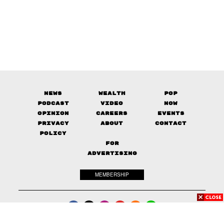
News
Wealth
Pop
Podcast
Video
Now
Opinion
Careers
Events
Privacy
About
Contact
Policy
FOR
ADVERTISING
MEMBERSHIP