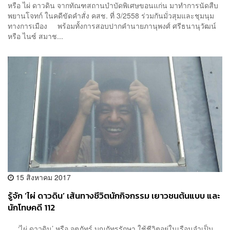
หรือ ไผ่ ดาวดิน จากทัณฑสถานบำบัดพิเศษขอนแก่น มาทำการนัดสืบ
พยานโจทก์ ในคดีขัดคำสั่ง คสช. ที่ 3/2558 ร่วมกันมั่วสุมและชุมนุม
ทางการเมือง พร้อมทั้งการสอบปากคำนายภานุพงศ์ ศรีธนานุวัฒน์
หรือ ไนซ์ สมาช...
15 สิงหาคม 2017
รู้จัก ‘ไผ่ ดาวดิน’ เส้นทางชีวิตนักกิจกรรม เยาวชนต้นแบบ และ
นักโทษคดี 112
‘ไผ่ ดาวดิน’ หรือ จตุภัทร์ บุญภัทรรักษา ใช้ชีวิตอยู่ในเรือนจำเป็น