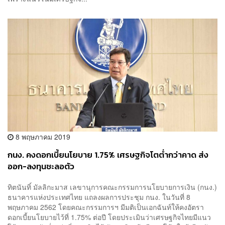
8 พฤษภาคม 2019
กนง. คงดอกเบี้ยนโยบาย 1.75% เศรษฐกิจโตต่ำกว่าคาด ส่ง
ออก-ลงทุนชะลอตัว
ทิตนันทิ์ มัลลิกะมาส เลขานุการคณะกรรมการนโยบายการเงิน (กนง.)
ธนาคารแห่งประเทศไทย แถลงผลการประชุม กนง. ในวันที่ 8
พฤษภาคม 2562 โดยคณะกรรมการฯ มีมติเป็นเอกฉันท์ให้คงอัตรา
ดอกเบี้ยนโยบายไว้ที่ 1.75% ต่อปี โดยประเมินว่าเศรษฐกิจไทยมีแนว