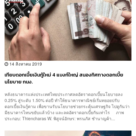
14 สิงหาคม 2019
เทียบดอกเบี้ยเงินกู้ใหม่ 4 แบงก์ใหญ่ สนองทิศทางดอกเบี้ย
นโยบาย กนง.
หลังธนาคารแห่งประเทศไทยประกาศลดอัตราดอกเบี้ยนโยบายลง
0.25% สู่ระดับ 1.50% ต่อปี ทำให้ธนาคารพาณิชย์เริ่มทยอยปรับ
ดอกเบี้ยเงินกู้ตาม เพื่อขานรับนโยบายช่วยกระตุ้นเศรษฐกิจ ไปดูกันว่า
มีธนาคารไหนขยับแล้วบ้าง และลดอัตราดอกเบี้ยกันเท่าไร ภาพ
ประกอบ: Thiencharas W. พิสูจน์อักษร: พรนภัส ชำนาญค้า...