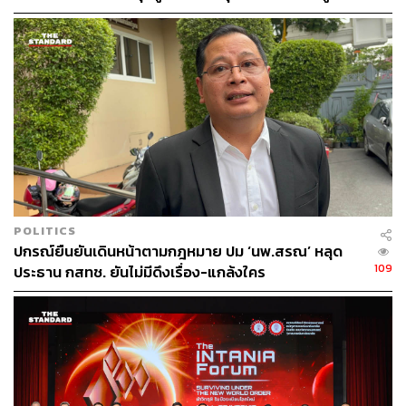
เตรียมดำเนินคดีเด็ดขาด
ทางลูกค้าไปแล้ว จะกำหนดผลตอบแทนไว้ตายตัว แต่ในด้าน
การเอาเบี้ยประกันมาหาผลตอบแทนผ่านการลงทุนไม่ได้
ตายตัว และข้อบังคับจากทางสำนักงานคณะกรรมการกำกับ
และส่งเสริมการประกอบธุรกิจประกันภัย หรือ คปภ. สัดส่วน
ที่บริษัทประกันชีวิตจะลงทุนได้คือ ตราสารหนี้ 85% ตราสาร
ทุน 15% (สามารถลงทุนในต่างประเทศได้) ดังนั้น เมื่อ
ดอกเบี้ยไทยรวมถึงตลาดโลกปรับตัวลดลง จึงส่งผลให้บริษัท
ประกันชีวิตหาผลตอบแทนได้ยากขึ้น
ส่วนสถาบันการเงินที่ได้รับผลกระทบในทางบวกก็คือ ธุรกิจ
เกี่ยวกับเช่าซื้อ และการเงินส่วนบุคคล เนื่องจากธุรกิจเหล่านี้
POLITICS
ปกรณ์ยืนยันเดินหน้าตามกฎหมาย ปม ‘นพ.สรณ’ หลุด
มีการกู้เงินจากธนาคารพาณิชย์ หรือออกหุ้นกู้ ส่งผลให้
109
ประธาน กสทช. ยันไม่มีดึงเรื่อง-แกล้งใคร
ต้นทุนทางเงินลดลง ในขณะที่ฝั่งของการปล่อยสินเชื่อจะมี
การกำหนดอัตราดอกเบี้ยเงินกู้ไว้คงที่ (ไม่ได้เปลี่ยนไปตาม
อัตราดอกเบี้ยในตลาด) ดังนั้น จึงทำให้กำไรมีแนวโน้มดีขึ้น
ลองนึกง่ายๆ ถึงเวลาเราผ่อนรถก็ได้
พิสูจน์อักษร: พรนภัส ชำนาญค้า