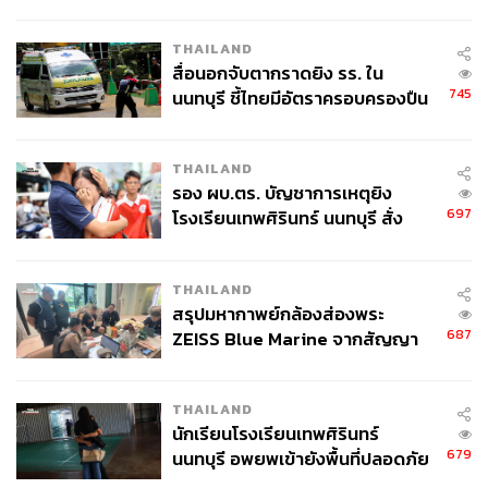
กากี กับ พล.ต.อ. เอก อังสนานนท์
THAILAND
สื่อนอกจับตากราดยิง รร. ใน
745
นนทบุรี ชี้ไทยมีอัตราครอบครองปืน
สูงในระดับต้นของภูมิภาค
THAILAND
รอง ผบ.ตร. บัญชาการเหตุยิง
697
โรงเรียนเทพศิรินทร์ นนทบุรี สั่ง
ค้นหา 2 รอบยืนยันไร้คนติดค้าง พบ
ศพปู่-ย่าที่บ้านพักผู้ก่อเหตุ
THAILAND
สรุปมหากาพย์กล้องส่องพระ
687
ZEISS Blue Marine จากสัญญา
ผลิต 8.3 ล้าน สู่ข้อพิพาท ‘มา
เวลล์ฯ’ ฟ้อง ‘โทน บางแค’ ผิดนัด
THAILAND
จ่ายหนี้-แอบระบุแบรนด์
นักเรียนโรงเรียนเทพศิรินทร์
679
นนทบุรี อพยพเข้ายังพื้นที่ปลอดภัย
ชั่วคราว หลังเหตุใช้อาวุธปืนภายใน