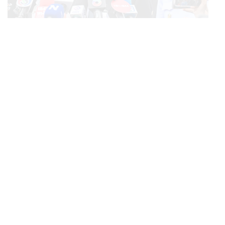
POLITICS
อนุทินบอกโรมปมทุจริตสอบท้องถิ่น นายกฯไม่มีหน้าที่ดู
...
TOR แต่มีหน้าที่หาคนผิดมาลงโทษ
THAILAND
รอง ผบ.ตร. บัญชาการเหตุยิงโรงเรียนเทพศิรินทร์
...
นนทบุรี สั่งค้นหา 2 รอบยืนยันไร้คนติดค้าง พบศพปู่-ย่าที่
บ้านพักผู้ก่อเหตุ