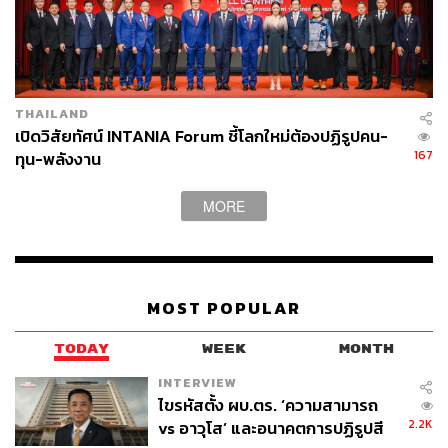
TAGS:
ธนาคารแห่งประเทศไทย
ดอกเบี้ยนโยบาย
SCBS Wealth Research
นโยบายการเงิน
THAILAND
เปิดวิสัยทัศน์ INTANIA Forum ชี้โลกใหม่ต้องปฏิรูปคน-
167
ทุน-พลังงาน
MORE
8.3K
ABOUT THE AUTHOR
MOST POPULAR
SCB WEALTH
ศูนย์ข้อมูลที่ให้คำแนะนำ วิเคราะห์เจาะลึก
TODAY
WEEK
MONTH
ด้านการลงทุนที่ครอบคลุมทุกผลิตภัณฑ์
ทางการเงินทั้งในและต่างประเทศ โดยบริษัท
INTERVIEW
หลักทรัพย์ ไทยพาณิชย์ จำกัด หรือ SCBS หา
ไขรหัสตั้ง ผบ.ตร. ‘ความสามารถ
ข้อมูลการลงทุนเพิ่มเติมได้ที่
2.2K
vs อาวุโส’ และอนาคตการปฏิรูปสี
res.scbsonline.com