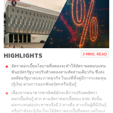
HIGHLIGHTS
3 MINS. READ
อัตราดอกเบี้ยนโยบายที่ลดลงจะทำให้อัตราผลตอบแทน
พันธบัตรรัฐบาลปรับตัวลดลงตามสัดส่วนเดียวกัน ซึ่งส่ง
ผลดีต่อรัฐบาลและภาคธุรกิจ ในแง่ที่ทั้งคู่มีการระดมทุน
(กู้เงิน) ผ่านการออกพันธบัตรหรือหุ้นกู้
เนื่องจากธนาคารพาณิชย์มักจะมีการปรับลดอัตรา
ดอกเบี้ยเงินกู้-ฝาก ตามอัตราดอกเบี้ยของ ธปท. ดังนั้น
ผลกระทบต่อประชาชนจึงมี 2 ทางคือ หากเป็นผู้ที่มีเงินกู้
หรือกำลังจะกู้เงิน ก็จะได้อัตราดอกเบี้ยที่ลดลง แต่ในแง่