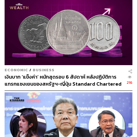
ทั้งนี้รวมไปถึงสถาบันการเงินอื่นๆ ที่เกี่ยวข้องกับการให้สิน
เชื่อด้วย เช่น ลีสซิ่ง เป็นต้น เพราะมีการกำหนดอัตราดอกเบี้ย
ตามทิศทางของธนาคารพาณิชย์เช่นกัน
ทั้งนี้ ผลประโยชน์ที่ทาง ธปท. คาดหวังจากการลดอัตรา
ดอกเบี้ยคือ เป็นการสร้างโอกาสให้มีการบริโภคและการ
ลงทุนเพิ่มขึ้น หากนักธุรกิจหรือผู้บริโภคมีความเชื่อมั่นก็จะ
ทำให้สินเชื่อมีการขยายตัวมากขึ้น ส่งผลดีต่อภาพรวม
เศรษฐกิจ
ECONOMIC
/
BUSINESS
เงินบาท ‘แข็งค่า’ หนักสุดรอบ 6 สัปดาห์ หลังปฏิบัติการ
ผลกระทบที่กล่าวไปข้างต้นเป็นผลกระทบในด้านผู้กู้หรือฝาก
216
แทรกแซงเยนของสหรัฐฯ-ญี่ปุ่น Standard Chartered
เงิน แล้วผลกระทบต่อสถาบันการเงินที่เป็นตัวกลางล่ะเป็น
เปิดเป้าสิ้นปีนี้จ่อแข็งต่อแตะ 32.50 บาทต่อดอลลาร์
อย่างไรบ้าง (วานนี้ราคาหุ้นกลุ่มธนาคารพาณิชย์ที่จด
ทะเบียนในตลาดหลักทรัพย์ปรับตัวลดลงเฉลี่ย 2% ในทางตรง
ข้าม ราคาหุ้นกลุ่มการเงินที่ไม่ใช่ธนาคาร (Non-bank) มี
ราคาเฉลี่ยเพิ่มขึ้น 3.5% หลังทราบผลการประชุน กนง.)
สำหรับกรณีที่ทางธนาคารแห่งประเทศไทยลดดอกเบี้ย