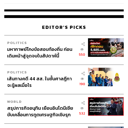
โรงเรียนคลี่คลาย
EDITOR'S PICKS
POLITICS
มหากาพย์โกงข้อสอบท้องถิ่น ก่อน
550
เดินหน้าสู่จุดจบในสัปดาห์นี้
POLITICS
เส้นทางคดี 44 สส. ในชั้นศาลฎีกา
190
จะรู้ผลเมื่อไร
WORLD
สรุปภารกิจอนุทิน เยือนอินโดนีเซีย
532
ขับเคลื่อนการทูตเศรษฐกิจเชิงรุก
ประกาศหุ้นส่วนยุทธศาสตร์ไทย –
อินโดนีเซีย