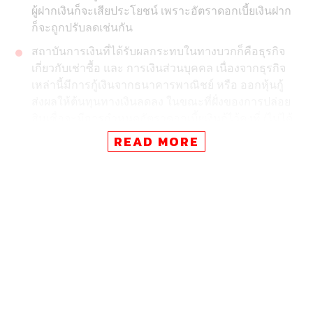
ผู้ฝากเงินก็จะเสียประโยชน์ เพราะอัตราดอกเบี้ยเงินฝาก
ก็จะถูกปรับลดเช่นกัน
สถาบันการเงินที่ได้รับผลกระทบในทางบวกก็คือธุรกิจ
เกี่ยวกับเช่าซื้อ และ การเงินส่วนบุคคล เนื่องจากธุรกิจ
เหล่านี้มีการกู้เงินจากธนาคารพาณิชย์ หรือ ออกหุ้นกู้
ส่งผลให้ต้นทุนทางเงินลดลง ในขณะที่ฝั่งของการปล่อย
สินเชื่อจะมีการกำหนดอัตราดอกเบี้ยเงินกู้ไว้คงที่ (ไม่ได้
เปลี่ยนไปตามอัตราดอกเบี้ยในตลาด) ดังนั้น จึงทำให้
READ MORE
กำไรมีแนวโน้มดีขึ้น
ถือเป็นความเคลื่อนไหวที่สร้างความเซอร์ไพรส์ให้ตลาดการ
เงินไทยไม่น้อย เมื่อ คณะกรรมการนโยบายการเงิน (กนง.) มี
มติ 5 ต่อ 2 เสียง ให้ลดอัตราดอกเบี้ยนโยบาย 0.25% จาก
1.75% เป็น 1.50% โดยให้มีผลทันที
หลายคนเกิดข้อสงสัยว่า ทำไมเรื่องนี้ถึงเป็นข่าวใหญ่ และจะ
มีผลกระทบอะไรเกิดขึ้นกับตนเองหรือไม่