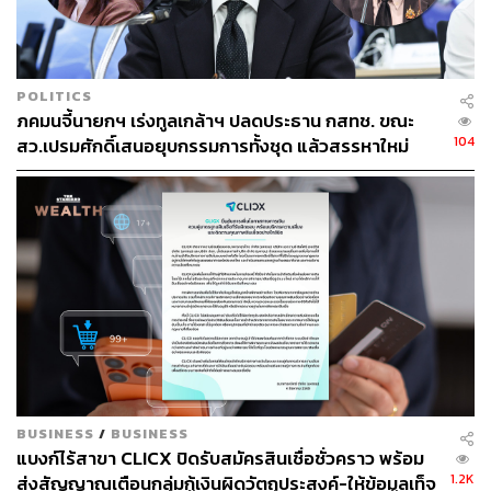
นโยบายลง 0.25% จากระดับ 1.75% มาที่ 1.50% มีโอกาสจะ
เกิดผลกระทบต่อธนาคารพาณิชย์ได้ใน 2 กรณี ดังนี้
กรณี Parallel Cut
โดยธนาคารปรับดอกเบี้ยเงินฝากประจำ
POLITICS
และเงินกู้ลงในระดับเดียวกัน 0.25% (ดอกเบี้ยเงินฝากออม
ภคมนจี้นายกฯ เร่งทูลเกล้าฯ ปลดประธาน กสทช. ขณะ
ทรัพย์เท่าเดิม) จะส่งผลให้ส่วนต่างดอกเบี้ยลดลง ส่งผลให้ราย
104
สว.เปรมศักดิ์เสนอยุบกรรมการทั้งชุด แล้วสรรหาใหม่
ได้จากดอกเบี้ยของธนาคารลดลงมากกว่า ดอกเบี้ยที่ธนาคาร
ต้องจ่ายให้ผู้ฝาก สรุปง่ายๆ เลยคือ รายจ่ายลดลง แต่รายได้ลด
ลงมากกว่า
กรณี Neutral Cut
โดยธนาคารปรับลดดอกเบี้ยเงินกู้ 0.125%
และดอกเบี้ยเงินฝาก 0.25% (ดอกเบี้ยเงินฝากออม ทรัพย์เท่า
เดิม) ส่งผลให้ส่วนต่างดอกเบี้ยลดลง แต่ในกรณีนี้จะกระทบ
กับรายได้ของธนาคารน้อยกว่ากรณีแรก ส่งผลลบต่อผล
ประกอบการของธนาคารน้อยลง
ในด้านสถาบันทางการเงินอื่นๆ เช่น บริษัทประกันชีวิตจะได้
BUSINESS
/
BUSINESS
รับผลกระทบในทางลบจากการปรับดอกเบี้ยลงในแง่ที่บริษัท
แบงก์ไร้สาขา CLICX ปิดรับสมัครสินเชื่อชั่วคราว พร้อม
1.2K
ประกันชีวิตจะได้รับผลกระทบเนื่องจากกรมธรรม์ที่ออกให้กับ
ส่งสัญญาณเตือนกลุ่มกู้เงินผิดวัตถุประสงค์-ให้ข้อมูลเท็จ