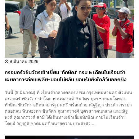
9 มีนาคม 2026
ครอบครัวชินวัตรเข้าเยี่ยม ‘ทักษิณ’ ครบ 6 เดือนในเรือนจำ
เผยอาการอ่อนเพลีย-นอนไม่หลับ ยอมรับยิ่งใกล้วันออกยิ่ง
รู้สึกนาน
วันนี้ (9 มีนาคม) ที่ เรือนจำกลางคลองเปรม กรุงเทพมหานคร ตัวแทน
ครอบครัวชินวัตร นำโดย พานทองแท้ ชินวัตร บุตรชายคนโตของ
ทักษิณ ชินวัตร อดีตนายกรัฐมนตรี พร้อมด้วย ณัฐฐิญา ปวงคำ ภรรยา
ตลอดจน พินทองทา ชินวัตร คุณากรวงศ์ บุตรสาวคนกลาง และณัฐ
พงศ์ คุณากรวงศ์ สามี ได้เดินทางเข้าเยี่ยมทักษิณ ภายในเรือนจำฯ
โดยมี วิญญัติ ชาติมนตรี ทนายความประจำตัว ...