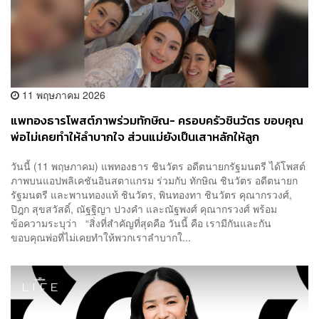
11 พฤษภาคม 2026
​​แพทองธารโพสต์ภาพร่วมทักษิณ- ครอบครัวชินวัตร ขอบคุณ
พ่อไม่เคยทำให้ลำบากใจ ส่วนแม่ยังเป็นเสาหลักให้ลูก
วันนี้ (11 พฤษภาคม) แพทองธาร ชินวัตร อดีตนายกรัฐมนตรี ได้โพสต์
ภาพบนแอปพลิเคชันอินสตาแกรม ร่วมกับ ทักษิณ ชินวัตร อดีตนายก
รัฐมนตรี และพานทองแท้ ชินวัตร, พินทองทา ชินวัตร คุณากรวงศ์,
ปิฎก สุขสวัสดิ์, ณัฐฐิญา ปวงคำ และณัฐพงศ์ คุณากรวงศ์ พร้อม
ข้อความระบุว่า “สิ่งที่สำคัญที่สุดคือ วันนี้ คือ เรามีกันและกัน
ขอบคุณพ่อที่ไม่เคยทำให้พวกเราลำบากใ...