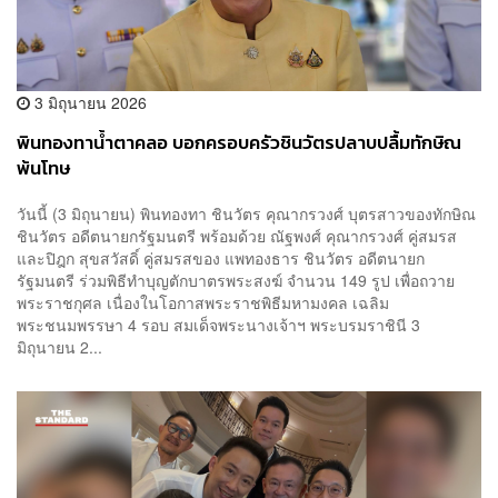
3 มิถุนายน 2026
พินทองทาน้ำตาคลอ บอกครอบครัวชินวัตรปลาบปลื้มทักษิณ
พ้นโทษ
วันนี้ (3 มิถุนายน) พินทองทา ชินวัตร คุณากรวงศ์ บุตรสาวของทักษิณ
ชินวัตร อดีตนายกรัฐมนตรี พร้อมด้วย ณัฐพงศ์ คุณากรวงศ์ คู่สมรส
และปิฎก สุขสวัสดิ์ คู่สมรสของ แพทองธาร ชินวัตร อดีตนายก
รัฐมนตรี ร่วมพิธีทำบุญตักบาตรพระสงฆ์ จำนวน 149 รูป เพื่อถวาย
พระราชกุศล เนื่องในโอกาสพระราชพิธีมหามงคล เฉลิม
พระชนมพรรษา 4 รอบ สมเด็จพระนางเจ้าฯ พระบรมราชินี 3
มิถุนายน 2...