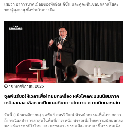
เผยว่า อาการปวดเมื่อยของทักษิณ ดีขึ้น และดูจะชื่นชอบคลาสโยคะ
ของผู้สูงอายุ ซึ่งช่วยในการยืด...
10 พฤศจิกายน 2025
จุลพันธ์ขอให้เวลาเพื่อไทยยกเครื่อง หลังโพลคะแนนนิยมภาค
เหนือลดลง เชื่อหากเปิดแคนดิเดต-นโยบาย ความนิยมจะกลับ
มา
วันนี้ (10 พฤศจิกายน) จุลพันธ์ อมรวิวัฒน์ หัวหน้าพรรคเพื่อไทย กล่าว
ถึงกรณีผลสำรวจล่าสุดในพื้นที่ภาคเหนือ พรรคเพื่อไทยความนิยมตกลง
ขณะที่พรรคภูมิใจไทย และพรรคประชาชนมีคะแนนสูงขึ้นว่า ตนเพิ่ง