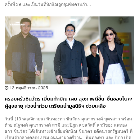
ครั้งที่ 39 และเป็นวันที่ทักษิณถูกคุมขังครบกำ...
13 พฤศจิกายน 2025
ครอบครัวชินวัตร เยี่ยมทักษิณ เผย สุขภาพดีขึ้น-ชื่นชอบโยคะ
ผู้สูงอายุ ห่วงน้ำท่วม เตรียมนำมูลนิธิฯ ช่วยเหลือ
วันนี้ (13 พฤศจิกายน) พินทองทา ชินวัตร คุณากรวงศ์ บุตรสาว พร้อม
ด้วย ณัฐพงศ์ คุณากรวงศ์ สามี และปิฎก สุขสวัสดิ์ สามีของ แพทอง
ธาร ชินวัตร ได้เดินทางเข้าเยี่ยมทักษิณ ชินวัตร อดีตนายกรัฐมนตรี ที่
เรือนจำกลางคลองเปรม ถนนงามวงศ์วาน พินทองทา และ ปิฎก เปิด