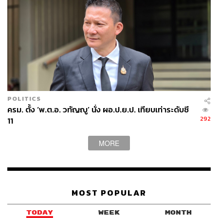
POLITICS
ครม. ตั้ง ‘พ.ต.อ. วทัญญู’ นั่ง ผอ.ป.ย.ป. เทียบเท่าระดับซี
292
11
MORE
MOST POPULAR
TODAY
WEEK
MONTH