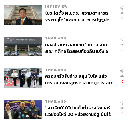
INTERVIEW
ไขรหัสตั้ง ผบ.ตร. ‘ความสามารถ
0
vs อาวุโส’ และอนาคตการปฏิรูปสี
กากี กับ พล.ต.อ. เอก อังสนานนท์
THAILAND
กองปราบฯ สอบเข้ม ‘อดีตอธิบดี
0
สถ.’ คดีทุจริตสอบท้องถิ่น แจ้ง 6
ข้อหาหนัก จ่อชง ป.ป.ช. 12 ส.ค. นี้
THAILAND
ครอบครัวรับร่าง ฮลุน โซโล่ แล้ว
0
เตรียมส่งชันสูตรหาสาเหตุการเสีย
ชีวิต
THAILAND
‘ธนารัตน์’ ให้ปากคำตำรวจไซเบอร์
0
แฉช่องโหว่ 20 หน่วยงานรัฐ ยันไร้
นัยทางการเมือง