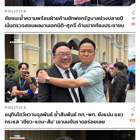
POLITICS
ชัยชนะย้ำความพร้อมฝ่ายค้านซักฟอกรัฐบาลช่วงปลายปี
81
เน้นตรวจสอบผลงานเอกนิติ-ศุภจี ด้านปากท้องประชาชน
POLITICS
อนุทินโชว์หวานจุลพันธ์ ย้ำสัมพันธ์ ภท.-พท. ยังแน่น แซว
102
กระแส ‘เขียว-แดง-ส้ม’ เอานมข้นราดอร่อยเลย