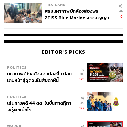
THAILAND
สรุปมหากาพย์กล้องส่องพระ
0
ZEISS Blue Marine จากสัญญา
ผลิต 8.3 ล้าน สู่ข้อพิพาท ‘มา
เวลล์ฯ’ ฟ้อง ‘โทน บางแค’ ผิดนัด
จ่ายหนี้-แอบระบุแบรนด์
EDITOR'S PICKS
POLITICS
มหากาพย์โกงข้อสอบท้องถิ่น ก่อน
525
เดินหน้าสู่จุดจบในสัปดาห์นี้
POLITICS
เส้นทางคดี 44 สส. ในชั้นศาลฎีกา
177
จะรู้ผลเมื่อไร
WORLD