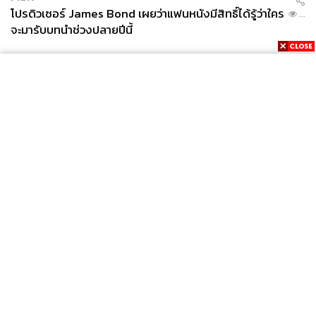
โปรดิวเซอร์ James Bond เผยว่าแฟนหนังมีสิทธิ์ได้รู้ว่าใคร
...
จะมารับบทนำช่วงปลายปีนี้
News
Wealth
Pop
Podcast
Video
Now
Opinion
Careers
Events
Privacy
About
Contact
Policy
FOR
ADVERTISING
MEMBERSHIP