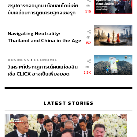
สรุปภารกิจอนุทิน เยือนอินโดนีเซีย
516
ขับเคลื่อนการทูตเศรษฐกิจเชิงรุก
ประกาศหุ้นส่วนยุทธศาสตร์ไทย –
อินโดนีเซีย
Navigating Neutrality:
Thailand and China in the Age
152
of a New Global Order
BUSINESS
/
ECONOMIC
วิเคราะห์ปรากฏการณ์คนแห่ขอสิน
2.5K
เชื่อ CLICX อาจเป็นเพียงยอด
ภูเขาน้ำแข็ง ของปัญหาหนี้ครัว
เรือนไทยที่ถูกซุกไว้
LATEST STORIES