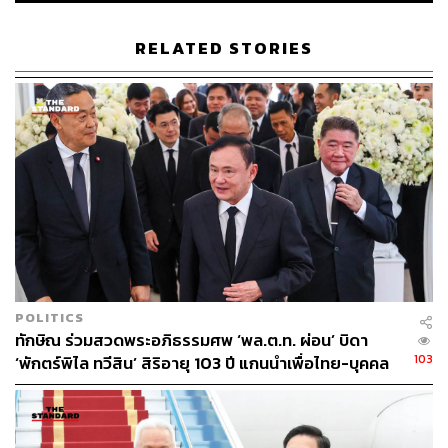
85
RELATED STORIES
ABOUT THE AUTHOR
THE STANDARD TEAM
กองบรรณาธิการ THE STANDARD
POLITICS
ทักษิณ ร่วมสวดพระอภิธรรมศพ ‘พล.ต.ท. ผ่อน’ บิดา
103
‘พักตร์พิไล ทวีสิน’ สิริอายุ 103 ปี แกนนำเพื่อไทย-บุคคล
หลากวงการร่วมอาลัย