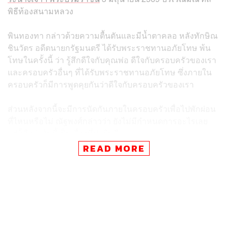
พิธีท้องสนามหลวง
พินทองทา กล่าวด้วยความตื้นตันและมีน้ำตาคลอ หลังทักษิณ
ชินวัตร อดีตนายกรัฐมนตรี ได้รับพระราชทานอภัยโทษ พ้น
โทษในครั้งนี้ ว่า รู้สึกดีใจกับคุณพ่อ ดีใจกับครอบครัวของเรา
และครอบครัวอื่นๆ ที่ได้รับพระราชทานอภัยโทษ ซึ่งภายใน
ครอบครัวก็มีการพูดคุยกันว่าดีใจกับครอบครัวของเรา
ส่วนหลังจากนี้จะมีการนัดกันภายในครอบครัวเพื่อไปพักผ่อน
ที่ไหนหรือไม่ ณัฐพงศ์กล่าวว่า ยังไม่มีกำหนดการอะไรเลย
แต่ก็ถือว่าวันนี้เป็นเรื่องที่น่ายินดี
READ MORE
พินทองทา กล่าวอีกว่า ในครอบครัวก็มีการทำบุญกันเรื่อยๆ
อยู่แล้ว และหลังจากนี้คงจะไปไหนมาไหนกันสะดวกมากขึ้น
แต่ยังไม่ได้วางแผนเรื่องการเดินสายทำบุญ ก็คงทำในสิ่งดีๆ
แต่ตอนนี้รู้สึกตื้นตัน พูดไม่ออก อย่างไรก็ตามคงต้องรอเรื่อง
อย่างเป็นทางการก่อน