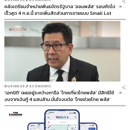
คลังเตรียมจำหน่ายพันธบัตรรัฐบาล ‘ออมพลัส’ รอบถัดไป
...
เร็วสุด 4 ก.ย.นี้ อาจเพิ่มสัดส่วนการขายแบบ Small Lot
First มากขึ้น
BUSINESS
/
ECONOMIC
‘เอกนิติ’ เผยอยู่ระหว่างหารือ ‘ไทยเที่ยวไทยพลัส’ มีสิทธิใช้
...
งบจากเงินกู้ 4 แสนล้าน มั่นใจงบต่อ ‘ไทยช่วยไทย พลัส’
เฟส 2 มีเพียงพอ