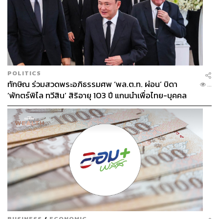
POLITICS
ทักษิณ ร่วมสวดพระอภิธรรมศพ ‘พล.ต.ท. ผ่อน’ บิดา
...
‘พักตร์พิไล ทวีสิน’ สิริอายุ 103 ปี แกนนำเพื่อไทย-บุคคล
หลากวงการร่วมอาลัย
BUSINESS
/
ECONOMIC