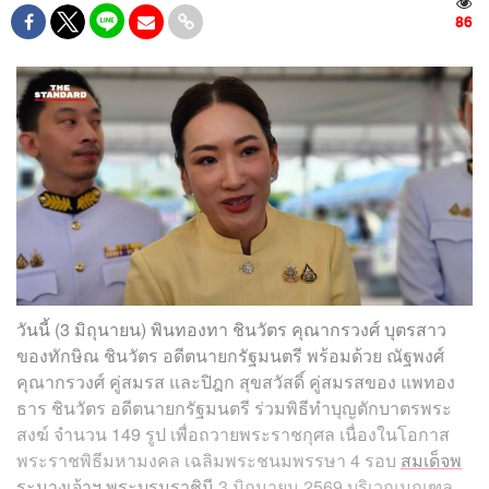
86
วันนี้ (3 มิถุนายน) พินทองทา ชินวัตร คุณากรวงศ์ บุตรสาว
ของทักษิณ ชินวัตร อดีตนายกรัฐมนตรี พร้อมด้วย ณัฐพงศ์
คุณากรวงศ์ คู่สมรส และปิฎก สุขสวัสดิ์ คู่สมรสของ แพทอง
ธาร ชินวัตร อดีตนายกรัฐมนตรี ร่วมพิธีทำบุญตักบาตรพระ
สงฆ์ จำนวน 149 รูป เพื่อถวายพระราชกุศล เนื่องในโอกาส
พระราชพิธีมหามงคล เฉลิมพระชนมพรรษา 4 รอบ
สมเด็จพ
ระนางเจ้าฯ พระบรมราชินี
3 มิถุนายน 2569 บริเวณมณฑล