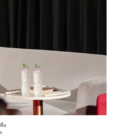
ื่อ
ค