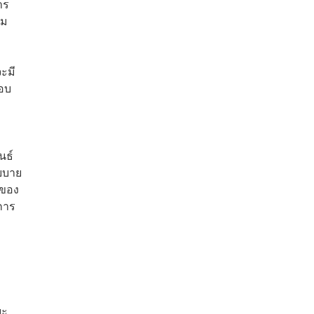
าร
าม
ะมี
ตอบ
นธ์
โยบาย
รของ
การ
ยะ