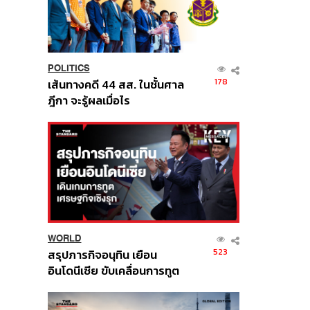
POLITICS
178
เส้นทางคดี 44 สส. ในชั้นศาล
ฎีกา จะรู้ผลเมื่อไร
WORLD
523
สรุปภารกิจอนุทิน เยือน
อินโดนีเซีย ขับเคลื่อนการทูต
เศรษฐกิจเชิงรุก ประกาศหุ้น
ส่วนยุทธศาสตร์ไทย –