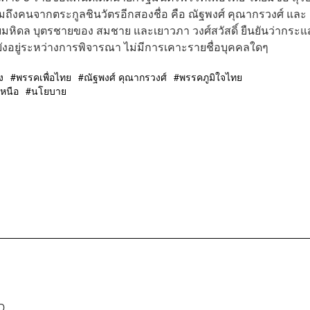
 รวมถึงคนจากตระกูลชินวัตรอีกสองชื่อ คือ ณัฐพงศ์ คุณากรวงศ์ และ
ลัยมหิดล บุตรชายของ สมชาย และเยาวภา วงศ์สวัสดิ์ ยืนยันว่ากระแ
ยังอยู่ระหว่างการพิจารณา ไม่มีการเคาะรายชื่อบุคคลใดๆ
ง
พรรคเพื่อไทย
ณัฐพงศ์ คุณากรวงศ์
พรรคภูมิใจไทย
หนือ
นโยบาย
D