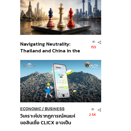
อินโดนีเซีย
Navigating Neutrality:
155
Thailand and China in the
Age of a New Global
Order
ECONOMIC
/
BUSINESS
2.5K
วิเคราะห์ปรากฏการณ์คนแห่
ขอสินเชื่อ CLICX อาจเป็น
เพียงยอดภูเขาน้ำแข็ง ของ