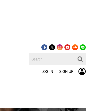
LOG IN
SIGN UP