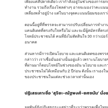
เพียงแค่สัปดาห์เดียว เรากำลังอยู่ในช่วงของการยก
ทำงาน รวมถึงเรื่องโพลต่างๆ อาจจะมองว่าคะแนนนิ
เพลี่ยงพล้ำอยู่บ้าง แต่ในบางจุดคะแนนนิยมของเราก็
ตอนนี้อยู่ที่ที่พรรคจะสามารถปรับเปลี่ยนการทำง
แคนดิเดตที่ตรงกับใจหรือไม่ และจะมีผู้สมัครที่ตร
โจทย์ประชาชนได้ คนที่ยังไม่ตัดสินใจ 30 กว่าเปอ
อนาคต
ส่วนหากมีการเปิดนโยบาย และแคนดิเดตของพรรคเพ
กล่าวว่า เราเชื่อมั่นอย่างนั้นอยู่แล้ว เพราะนโ
ที่ผ่านมาก็ตอบโจทย์ในช่วงของมัน นโยบาย และก
ประชาชนไม่ได้เหมือนกับ 2 ปีก่อน ดังนั้น เราเอ
ของประชาชนในแต่ละช่วงเวลาเท่านั้นเอง
ปฏิเสธเคาะชื่อ ‘สุริยะ-ณัฐพงศ์-ยศชนัน’ นั่
จุลพันธ์ยังปฏิเสธกระแสข่าวที่ระบุว่าพรรคเพื่อไท