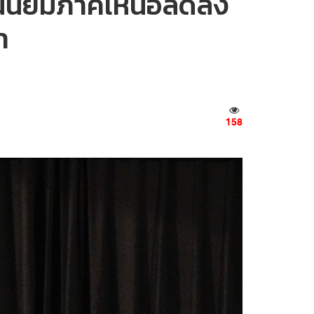
แนนนิยมภาคเหนือลดลง
า
158