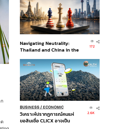
อินโดนีเซีย
Navigating Neutrality:
172
Thailand and China in the
Age of a New Global
Order
าก
BUSINESS
/
ECONOMIC
2.6K
วิเคราะห์ปรากฏการณ์คนแห่
ขอสินเชื่อ CLICX อาจเป็น
าด
เพียงยอดภูเขาน้ำแข็ง ของ
rring