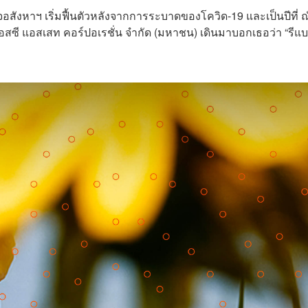
ิจอสังหาฯ เริ่มฟื้นตัวหลังจากการระบาดของโควิด-19 และเป็นปีที่ ณ
เอสซี แอสเสท คอร์ปอเรชั่น จำกัด (มหาชน) เดินมาบอกเธอว่า “รีแ