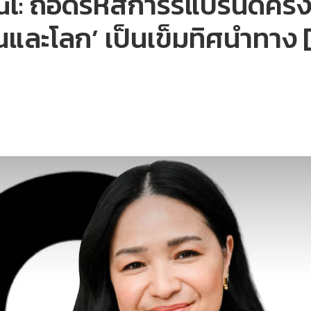
: ถอดรหัสการรีแบรนด์ครั้งใ
้คนและโลก’ เป็นเข็มทิศนำทาง