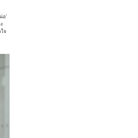
น่อ’
าง
วใจ