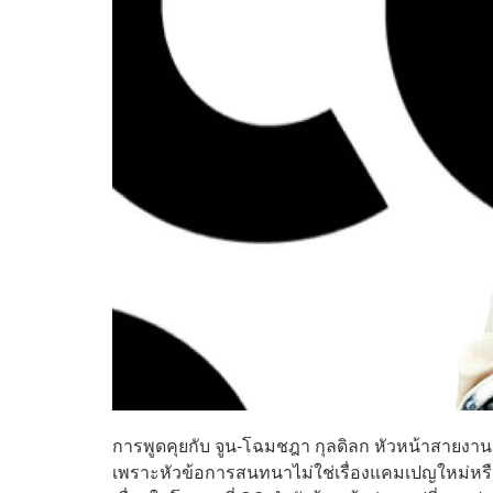
การพูดคุยกับ จูน-โฉมชฎา กุลดิลก หัวหน้าสายงานก
เพราะหัวข้อการสนทนาไม่ใช่เรื่องแคมเปญใหม่หรือเก