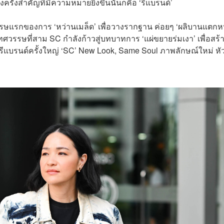
ครั้งสำคัญที่มีความหมายยิ่งขึ้นนั่นก็คือ ‘รีแบรนด์’
รรษแรกของการ ‘หว่านเมล็ด’ เพื่อวางรากฐาน ค่อยๆ ‘ผลิบานแตกห
ทศวรรษที่สาม SC กำลังก้าวสู่บทบาทการ ‘แผ่ขยายร่มเงา’ เพื่อสร้
ารรีแบรนด์ครั้งใหญ่ ‘SC’ New Look, Same Soul ภาพลักษณ์ใหม่ หั