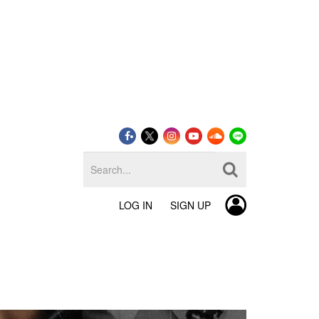
LOG IN
SIGN UP