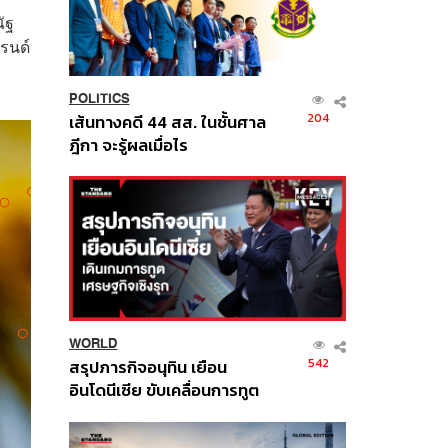
ัฐ
บรนด์
POLITICS
204
เส้นทางคดี 44 สส. ในชั้นศาล
ฎีกา จะรู้ผลเมื่อไร
WORLD
542
สรุปภารกิจอนุทิน เยือน
อินโดนีเซีย ขับเคลื่อนการทูต
เศรษฐกิจเชิงรุก ประกาศหุ้น
ส่วนยุทธศาสตร์ไทย –