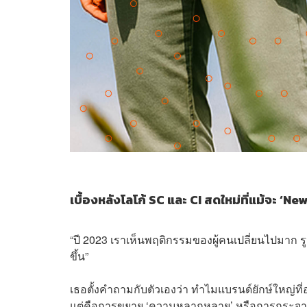
เบื้องหลังโลโก้ SC และ CI สดใหม่ที่แม้จะ ‘
New
“ปี 2023 เราเห็นพฤติกรรมของผู้คนเปลี่ยนไปมาก รูป
ขึ้น”
เธอตั้งคำถามกับตัวเองว่า ทำไมแบรนด์ยักษ์ใหญ่ที่อ
แต่คือการขยาย ‘ความหลากหลาย’ หรือการกระจายพอ