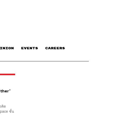
INION
EVENTS
CAREERS
ether”
วคิด
pace ชั้น