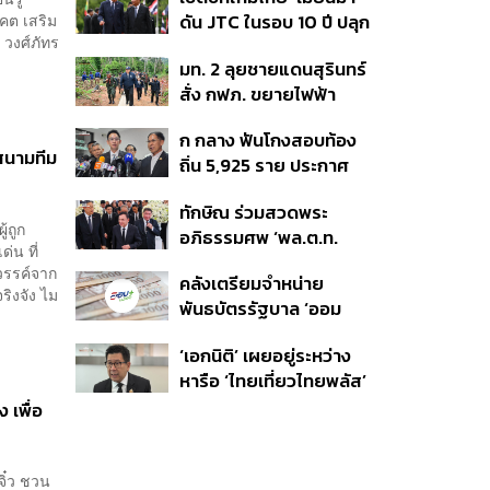
อนุทิน จ่อสอบต่อเอี่ยว
ต่อดอลลาร์
คต เสริม
ดัน JTC ในรอบ 10 ปี ปลุก
ตัดตอน ม.บูรพา หรือไม่
 วงศ์ภัทร
‘เส้นเลือดใหญ่’ ค้า
มท. 2 ลุยชายแดนสุรินทร์
ชายแดน ท่าเรือน้ำลึก
สั่ง กฟภ. ขยายไฟฟ้า
ทวาย
‘ปราสาทตาควาย–เนิน
ก กลาง ฟันโกงสอบท้อง
350’ เสริมความมั่นคง
สนามทีม
ถิ่น 5,925 ราย ประกาศ
ชายแดน
บัญชีใหม่ 7 ส.ค. ส่วน 97
ทักษิณ ร่วมสวดพระ
ราย รอ ป.ป.ช. ขีดเส้นแล้ว
้ถูก
อภิธรรมศพ ‘พล.ต.ท.
เสร็จ 31 ส.ค.
่น ที่
ผ่อน’ บิดา ‘พักตร์พิไล ทวี
วรรค์จาก
คลังเตรียมจำหน่าย
สิน’ สิริอายุ 103 ปี แกนนำ
ริงจัง ไม
พันธบัตรรัฐบาล ‘ออม
เพื่อไทย-บุคคลหลาก
พลัส’ รอบถัดไป เร็วสุด 4
วงการร่วมอาลัย
‘เอกนิติ’ เผยอยู่ระหว่าง
ก.ย.นี้ อาจเพิ่มสัดส่วนการ
หารือ ‘ไทยเที่ยวไทยพลัส’
ขายแบบ Small Lot First
มีสิทธิใช้งบจากเงินกู้ 4
มากขึ้น
 เพื่อ
แสนล้าน มั่นใจงบต่อ ‘ไทย
ช่วยไทย พลัส’ เฟส 2 มี
เพียงพอ
ิ๋ว ชวน