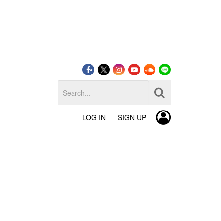
LOG IN
SIGN UP