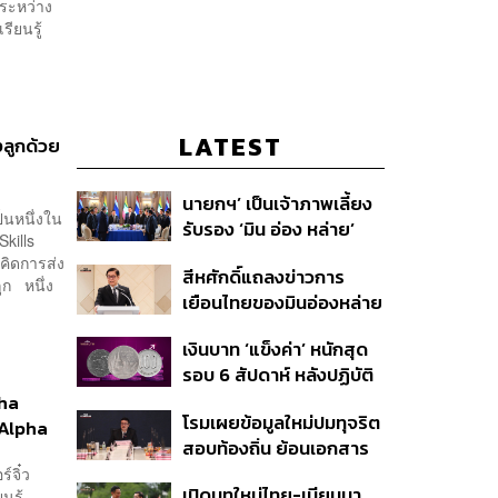
อระหว่าง
รียนรู้
LATEST
งลูกด้วย
นายกฯ’ เป็นเจ้าภาพเลี้ยง
นหนึ่งใน
รับรอง ‘มิน อ่อง หล่าย’
kills
พร้อมเชิญบิ๊กธุรกิจไทย
คิดการส่ง
สีหศักดิ์แถลงข่าวการ
ร่วมงาน
ูก หนึ่ง
เยือนไทยของมินอ่องหล่าย
ชี้หารือทวิภาคี ครอบคลุม
เงินบาท ‘แข็งค่า’ หนักสุด
สร้างสรรค์ ตรงไปตรงมา
รอบ 6 สัปดาห์ หลังปฏิบัติ
ย้ำต้องการให้เมียนมากลับ
การแทรกแซงเยนของ
pha
สู่อาเซียน
โรมเผยข้อมูลใหม่ปมทุจริต
สหรัฐฯ-ญี่ปุ่น Standard
 Alpha
สอบท้องถิ่น ย้อนเอกสาร
Chartered เปิดเป้าสิ้นปีนี้
ประชุมปี 2567 พบชื่อ
ร์จิ๋ว
จ่อแข็งต่อแตะ 32.50 บาท
เปิดบทใหม่ไทย-เมียนมา
นรู้