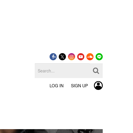
LOG IN
SIGN UP