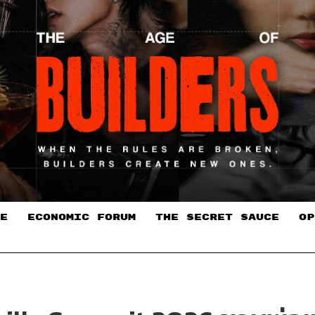
E
ECONOMIC FORUM
THE SECRET SAUCE​
OP