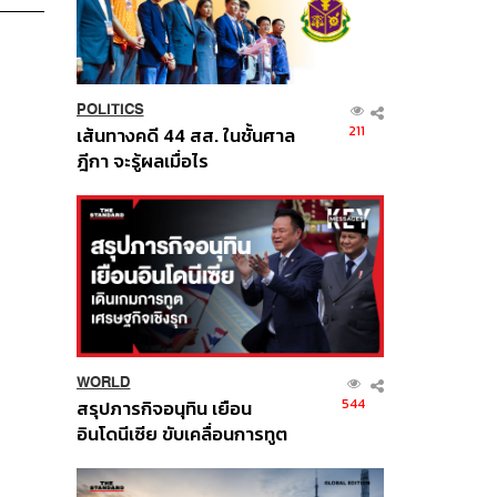
POLITICS
211
เส้นทางคดี 44 สส. ในชั้นศาล
ฎีกา จะรู้ผลเมื่อไร
WORLD
544
สรุปภารกิจอนุทิน เยือน
อินโดนีเซีย ขับเคลื่อนการทูต
เศรษฐกิจเชิงรุก ประกาศหุ้น
ส่วนยุทธศาสตร์ไทย –