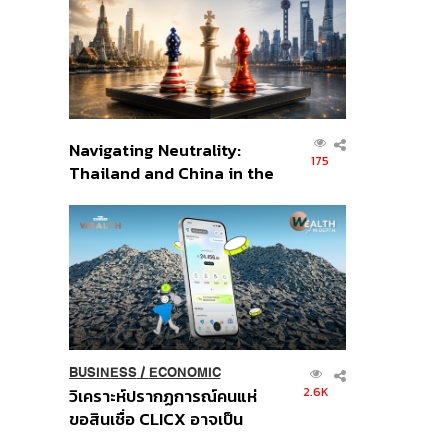
อินโดนีเซีย
Navigating Neutrality:
175
Thailand and China in the
Age of a New Global
Order
BUSINESS
/
ECONOMIC
2.6K
วิเคราะห์ปรากฏการณ์คนแห่
ขอสินเชื่อ CLICX อาจเป็น
เพียงยอดภูเขาน้ำแข็ง ของ