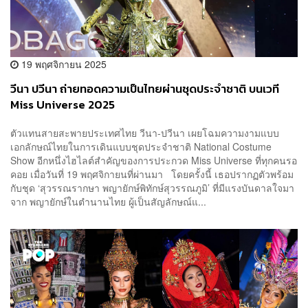
19 พฤศจิกายน 2025
วีนา ปวีนา ถ่ายทอดความเป็นไทยผ่านชุดประจำชาติ บนเวที
Miss Universe 2025
ตัวแทนสายสะพายประเทศไทย วีนา-ปวีนา เผยโฉมความงามแบบ
เอกลักษณ์ไทยในการเดินแบบชุดประจำชาติ National Costume
Show อีกหนึ่งไฮไลต์สำคัญของการประกวด Miss Universe ที่ทุกคนรอ
คอย เมื่อวันที่ 19 พฤศจิกายนที่ผ่านมา โดยครั้งนี้ เธอปรากฏตัวพร้อม
กับชุด ‘สุวรรณรากษา พญายักษ์พิทักษ์สุวรรณภูมิ’ ที่มีแรงบันดาลใจมา
จาก พญายักษ์ในตำนานไทย ผู้เป็นสัญลักษณ์แ...