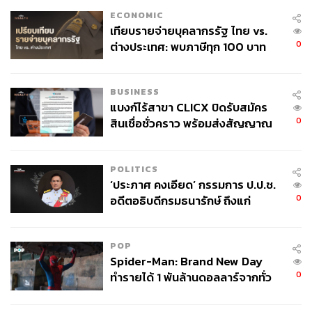
ECONOMIC
เทียบรายจ่ายบุคลากรรัฐ ไทย vs.
0
ต่างประเทศ: พบภาษีทุก 100 บาท
ของคนไทยใช้ไปกับข้าราชการเฉียด
40 บาท
BUSINESS
แบงก์ไร้สาขา CLICX ปิดรับสมัคร
0
สินเชื่อชั่วคราว พร้อมส่งสัญญาณ
เตือนกลุ่มกู้เงินผิดวัตถุประสงค์-ให้
ข้อมูลเท็จ เตรียมดำเนินคดีเด็ดขาด
POLITICS
‘ประภาศ คงเอียด’ กรรมการ ป.ป.ช.
0
อดีตอธิบดีกรมธนารักษ์ ถึงแก่
อนิจกรรม
POP
Spider-Man: Brand New Day
0
ทำรายได้ 1 พันล้านดอลลาร์จากทั่ว
โลกภายใน 6 วัน