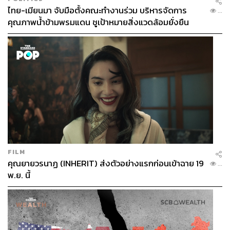
ไทย-เมียนมา จับมือตั้งคณะทำงานร่วม บริหารจัดการ
...
คุณภาพน้ำข้ามพรมแดน ชูเป้าหมายสิ่งแวดล้อมยั่งยืน
FILM
คุณยายวรนาฏ (INHERIT) ส่งตัวอย่างแรกก่อนเข้าฉาย 19
...
พ.ย. นี้