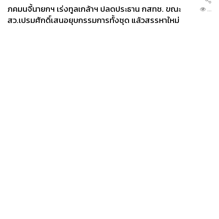
ภคมนจี้นายกฯ เร่งทูลเกล้าฯ ปลดประธาน กสทช. ขณะ
...
สว.เปรมศักดิ์เสนอยุบกรรมการทั้งชุด แล้วสรรหาใหม่
News
Wealth
Pop
Podcast
Video
Now
Opinion
Careers
Events
Privacy
About
Contact
Policy
FOR
ADVERTISING
MEMBERSHIP