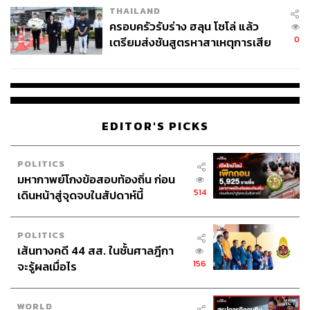
THAILAND
ครอบครัวรับร่าง ฮลุน โซโล่ แล้ว
0
เตรียมส่งชันสูตรหาสาเหตุการเสีย
ชีวิต
EDITOR'S PICKS
POLITICS
มหากาพย์โกงข้อสอบท้องถิ่น ก่อน
514
เดินหน้าสู่จุดจบในสัปดาห์นี้
POLITICS
เส้นทางคดี 44 สส. ในชั้นศาลฎีกา
156
จะรู้ผลเมื่อไร
WORLD