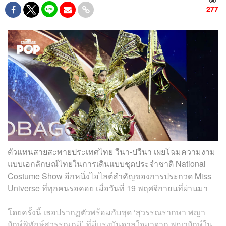
277
ตัวแทนสายสะพายประเทศไทย
วีนา-ปวีนา
เผยโฉมความงาม
แบบเอกลักษณ์ไทยในการเดินแบบชุดประจำชาติ National
Costume Show อีกหนึ่งไฮไลต์สำคัญของการประกวด Miss
Universe ที่ทุกคนรอคอย เมื่อวันที่ 19 พฤศจิกายนที่ผ่านมา
โดยครั้งนี้ เธอปรากฏตัวพร้อมกับชุด ‘สุวรรณรากษา พญา
ยักษ์พิทักษ์สุวรรณภูมิ’ ที่มีแรงบันดาลใจมาจาก พญายักษ์ใน