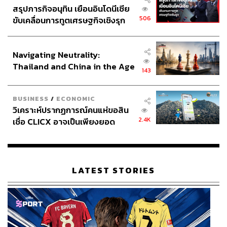
สรุปภารกิจอนุทิน เยือนอินโดนีเซีย
506
ขับเคลื่อนการทูตเศรษฐกิจเชิงรุก
ประกาศหุ้นส่วนยุทธศาสตร์ไทย –
อินโดนีเซีย
Navigating Neutrality:
Thailand and China in the Age
143
of a New Global Order
BUSINESS
/
ECONOMIC
วิเคราะห์ปรากฏการณ์คนแห่ขอสิน
2.4K
เชื่อ CLICX อาจเป็นเพียงยอด
ภูเขาน้ำแข็ง ของปัญหาหนี้ครัว
เรือนไทยที่ถูกซุกไว้
LATEST STORIES