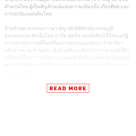
ตำนานไทย ผู้เป็นสัญลักษณ์แห่งความเข้มแข็ง เกียรติยศ และ
การปกป้องแผ่นดินไทย
สำหรับชุด สุวรรณรากษา พญายักษ์พิทักษ์สุวรรณภูมิ
ออกแบบและตัดเย็บโดย อาร์ท-อัครัช เนรมิตศิลป์ ดีไซเนอร์ผู้
มากประสบการณ์ที่เคยมีผลงานออกแบบชุดประจำชาติมา
แล้วมากมาย ตัวชุดประดับด้วยสีทองเจิดจรัส การสวมชุดนี้จึง
เปรียบเสมือน การสวมเกราะแห่งศักดิ์ศรีและพลังปกป้อง ของ
พญายักษ์ผู้ทรงพลัง ผู้เฝ้าดูแลและคุ้มครองประเทศไทยตราบ
นานเท่านาน
การประกวด Miss Universe 2025 ในรอบตัดสินจะจัดขึ้นใน
READ MORE
วันที่ 21 พฤศจิกายน 2025 ณ อิมแพค ชาเลนเจอร์ ฮอลล์ 2
เมืองทองธานี
ภาพ:
Miss Universe
อ้างอิง:
https://x.com/missu_thailand/status/1990413094569