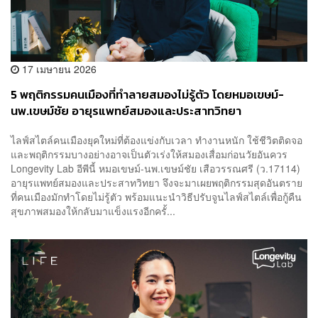
17 เมษายน 2026
5 พฤติกรรมคนเมืองที่ทำลายสมองไม่รู้ตัว โดยหมอเขษม์-
นพ.เขษม์ชัย อายุรแพทย์สมองและประสาทวิทยา
ไลฟ์สไตล์คนเมืองยุคใหม่ที่ต้องแข่งกับเวลา ทำงานหนัก ใช้ชีวิตติดจอ
และพฤติกรรมบางอย่างอาจเป็นตัวเร่งให้สมองเสื่อมก่อนวัยอันควร
Longevity Lab อีพีนี้ หมอเขษม์-นพ.เขษม์ชัย เสือวรรณศรี (ว.17114)
อายุรแพทย์สมองและประสาทวิทยา จึงจะมาเผยพฤติกรรมสุดอันตราย
ที่คนเมืองมักทำโดยไม่รู้ตัว พร้อมแนะนำวิธีปรับจูนไลฟ์สไตล์เพื่อกู้คืน
สุขภาพสมองให้กลับมาแข็งแรงอีกครั้...