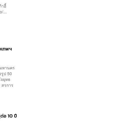
าอี้
/...
ุงเทพฯ
เทพมหานคร
จรูป 50
ใจยุทธ
ย สรการ
ต่อ 10 ปี