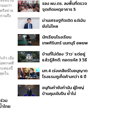
รอง ผบ.ตร. ลงพื้นที่ตรวจ
หลากหลายของวง
ามองว่า
จุดเกิดเหตุอาคาร 5
ครือข่าย
รร.เทพศิรินทร์ นนทบุรี
รวมถึง
ม่านเศรษฐกิจเปิด แต่เงิน
ยังไม่ไหล
นักเรียนโรงเรียน
เทพศิรินทร์ นนทบุรี อพยพ
เข้ายังพื้นที่ปลอดภัย
บ้านที่ไม่ต้อง ‘ว้าว’ แต่อยู่
ชั่วคราว หลังเหตุใช้อาวุธ
ก้ว เมื่อ
แล้วรู้สึกดี: ถอดรหัส 3 วิธี
ปืนภายในโรงเรียน
ือพรรคที่
คิด Sansiri WELL เพื่อ
คลี่คลาย
แหน่งนี้
มท.4 เร่งเคลียร์ใบอนุญาต
Well-Being ในทุกวัน
่สุดใน
โรงแรมภูเก็ตค้างกว่า 6 ปี
ตั้งเป้าจบ ก.ย. ยกเป็น
อนุทินกำชับกำนัน ผู้ใหญ่
โมเดลแก้ทั้งประเทศ
บ้านคุมเข้มปืน ย้ำไม่
อนุญาตประชาชน-ขรก.ไร้
ร่วม
หน้าที่พกปืนออกนอก
น้ำไทย
เคหสถาน หวั่นพฤติกรรม