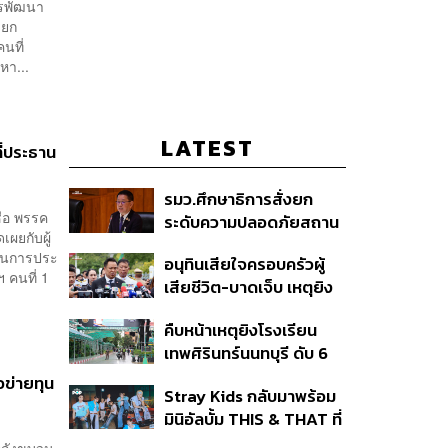
รพัฒนา
ายก
นที่
หา...
LATEST
ี่ประธาน
รมว.ศึกษาธิการสั่งยก
ื่อ พรรค
ระดับความปลอดภัยสถาน
เผยกับผู้
ศึกษาทั่วประเทศ ขอหยุด
วในการประ
อนุทินเสียใจครอบครัวผู้
แชร์เพื่อระงับพฤติกรรม
คนที่ 1
เสียชีวิต-บาดเจ็บ เหตุยิง
เลียนแบบ หลังเหตุยิงใน
ใน รร. สั่งเยียวยาจิตใจ
โรงเรียน
คืบหน้าเหตุยิงโรงเรียน
เดินหน้าแก้ กม.คุมอาวุธปืน
เทพศิรินทร์นนทบุรี ดับ 6
ชี้ผู้ปกครองต้องร่วมรับผิด
ศพ โฆษก ตร. เร่งสอบปม
ชอบ
ือข่ายทุน
Stray Kids กลับมาพร้อม
ขโมยปืนปู่ก่อเหตุ
มินิอัลบั้ม THIS & THAT ที่
สะท้อนตัวตนดนตรีอัน
องหลังขบวน