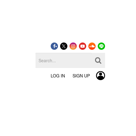
LOG IN
SIGN UP