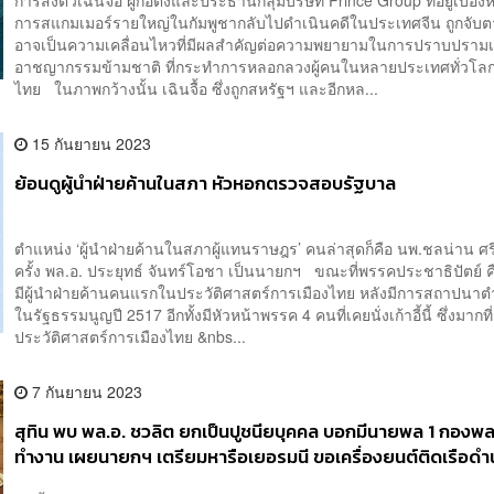
การสแกมเมอร์รายใหญ่ในกัมพูชากลับไปดำเนินคดีในประเทศจีน ถูกจับต
อาจเป็นความเคลื่อนไหวที่มีผลสำคัญต่อความพยายามในการปราบปรามเ
อาชญากรรมข้ามชาติ ที่กระทำการหลอกลวงผู้คนในหลายประเทศทั่วโลก
ไทย ในภาพกว้างนั้น เฉินจื้อ ซึ่งถูกสหรัฐฯ และอีกหล...
15 กันยายน 2023
ย้อนดูผู้นำฝ่ายค้านในสภา หัวหอกตรวจสอบรัฐบาล
ตำแหน่ง ‘ผู้นำฝ่ายค้านในสภาผู้แทนราษฎร’ คนล่าสุดก็คือ นพ.ชลน่าน ศรีแ
ครั้ง พล.อ. ประยุทธ์ จันทร์โอชา เป็นนายกฯ ขณะที่พรรคประชาธิปัตย์ ค
มีผู้นำฝ่ายค้านคนแรกในประวัติศาสตร์การเมืองไทย หลังมีการสถาปนาตำ
ในรัฐธรรมนูญปี 2517 อีกทั้งมีหัวหน้าพรรค 4 คนที่เคยนั่งเก้าอี้นี้ ซึ่งมากที
ประวัติศาสตร์การเมืองไทย &nbs...
7 กันยายน 2023
สุทิน พบ พล.อ. ชวลิต ยกเป็นปูชนียบุคคล บอกมีนายพล 1 กองพล
ทำงาน เผยนายกฯ เตรียมหารือเยอรมนี ขอเครื่องยนต์ติดเรือดำ