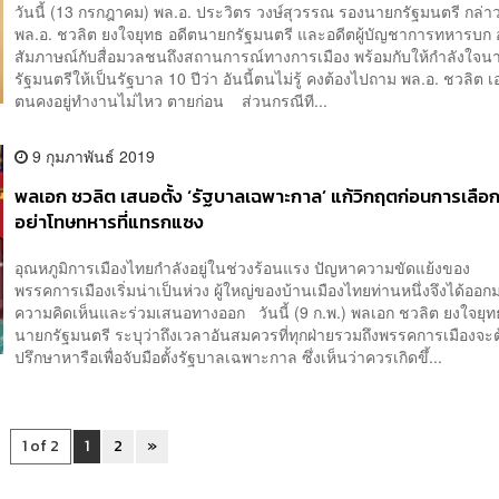
วันนี้ (13 กรกฎาคม) พล.อ. ประวิตร วงษ์สุวรรณ รองนายกรัฐมนตรี กล่าวถ
พล.อ. ชวลิต ยงใจยุทธ อดีตนายกรัฐมนตรี และอดีตผู้บัญชาการทหารบก 
สัมภาษณ์กับสื่อมวลชนถึงสถานการณ์ทางการเมือง พร้อมกับให้กำลังใจน
รัฐมนตรีให้เป็นรัฐบาล 10 ปีว่า อันนี้ตนไม่รู้ คงต้องไปถาม พล.อ. ชวลิต เ
ตนคงอยู่ทำงานไม่ไหว ตายก่อน ส่วนกรณีที...
9 กุมภาพันธ์ 2019
พลเอก ชวลิต เสนอตั้ง ‘รัฐบาลเฉพาะกาล’ แก้วิกฤตก่อนการเลือก
อย่าโทษทหารที่แทรกแซง
อุณหภูมิการเมืองไทยกำลังอยู่ในช่วงร้อนแรง ปัญหาความขัดแย้งของ
พรรคการเมืองเริ่มน่าเป็นห่วง ผู้ใหญ่ของบ้านเมืองไทยท่านหนึ่งจึงได้ออ
ความคิดเห็นและร่วมเสนอทางออก วันนี้ (9 ก.พ.) พลเอก ชวลิต ยงใจยุท
นายกรัฐมนตรี ระบุว่าถึงเวลาอันสมควรที่ทุกฝ่ายรวมถึงพรรคการเมืองจะต
ปรึกษาหารือเพื่อจับมือตั้งรัฐบาลเฉพาะกาล ซึ่งเห็นว่าควรเกิดขึ้...
1 of 2
1
2
»