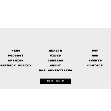
News
Wealth
Pop
Podcast
Video
Now
Opinion
Careers
Events
Privacy Policy
About
Contact
FOR ADVERTISING
MEMBERSHIP
© 2017-
2026
The Standard. All rights reserved.