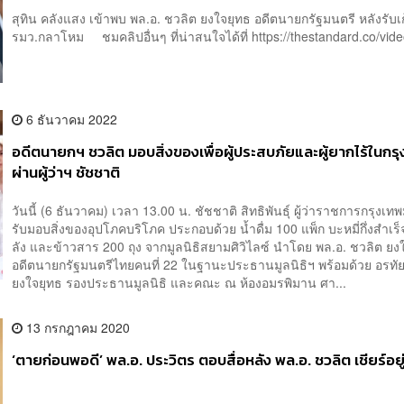
สุทิน คลังแสง เข้าพบ พล.อ. ชวลิต ยงใจยุทธ อดีตนายกรัฐมนตรี หลังรับเก้
รมว.กลาโหม ชมคลิปอื่นๆ ที่น่าสนใจได้ที่ https://thestandard.co/video
6 ธันวาคม 2022
อดีตนายกฯ ชวลิต มอบสิ่งของเพื่อผู้ประสบภัยและผู้ยากไร้ในกร
ผ่านผู้ว่าฯ ชัชชาติ
วันนี้ (6 ธันวาคม) เวลา 13.00 น. ชัชชาติ สิทธิพันธุ์ ผู้ว่าราชการกรุง
รับมอบสิ่งของอุปโภคบริโภค ประกอบด้วย น้ำดื่ม 100 แพ็ก บะหมี่กึ่งสำเร็
ลัง และข้าวสาร 200 ถุง จากมูลนิธิสยามศิวิไลซ์ นำโดย พล.อ. ชวลิต ยง
อดีตนายกรัฐมนตรีไทยคนที่ 22 ในฐานะประธานมูลนิธิฯ พร้อมด้วย อรทั
ยงใจยุทธ รองประธานมูลนิธิ และคณะ ณ ห้องอมรพิมาน ศา...
13 กรกฎาคม 2020
‘ตายก่อนพอดี’ พล.อ. ประวิตร ตอบสื่อหลัง พล.อ. ชวลิต เชียร์อยู่