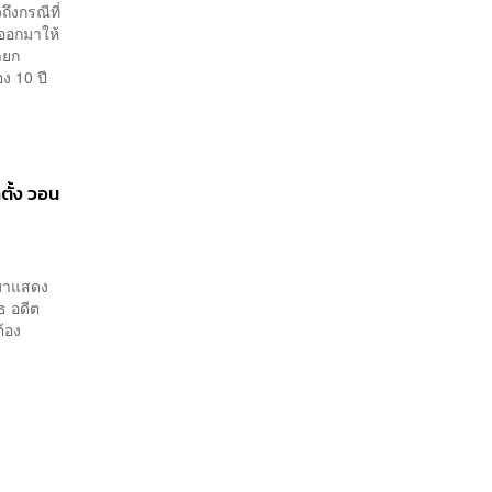
ึงกรณีที่
ออกมาให้
ายก
อง 10 ปี
ตั้ง วอน
กมาแสดง
ธ อดีต
้อง