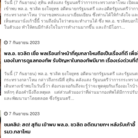
วันนี้ (7 กันยายน) สุทิน คลังแสง รัฐมนตรีว่าการกระทรวงกลาโหม เปิดเ
เข้าพบ พล.อ. ชวลิต ยงใจยุทธ อดีตนายกรัฐมนตรี และอดีตรัฐมนตรีว่าก
กระทรวงกลาโหม ว่ามาขอพรและมาเยี่ยมเยียน ซึ่งท่านได้ให้กำลังใจ และด
เห็นตนมานั่งเก้าอี้นี้ รวมถึงมั่นใจว่าตนจะทำงานได้ ซึ่ง พล.อ. ชวลิตบอกให้
ในตัวเอง ทำให้ตนมีกำลังใจในการทำงานมากขึ้น และถ้ามีโอกา...
7 กันยายน 2023
พล.อ. ชวลิต เชื่อ พลเรือนทำหน้าที่คุมกลาโหมถือเป็นเรื่องที่ดี เพื่อ
มองในการดูแลกองทัพ รับปัญหาในกองทัพมีมาก เรื่องเร่งด่วนที่
คือพัฒนาคน
วันนี้ (7 กันยายน) พล.อ. ชวลิต ยงใจยุทธ อดีตนายกรัฐมนตรี และรัฐมนต
กระทรวงกลาโหม กล่าวถึงกรณีที่ สุทิน คลังแสง รัฐมนตรีว่าการกระทร
เดินทางเข้าพบในวันนี้ว่า ต้องรอเจอกันถึงจะรู้ว่าจะพูดคุยกันเรื่องอะไรบ้าง 
หลักๆ ต้องคำนึงถึงเหตุผล แต่ส่วนตัวมองว่าที่ผ่านมากองทัพได้มีการปรับ
และพัฒนามาโดยตลอด ซึ่งรัฐมนตรี...
7 กันยายน 2023
ชมคลิป: สด! สุทิน เข้าพบ พล.อ. ชวลิต อดีตนายกฯ หลังรับเก้าอี้
รมว.กลาโหม