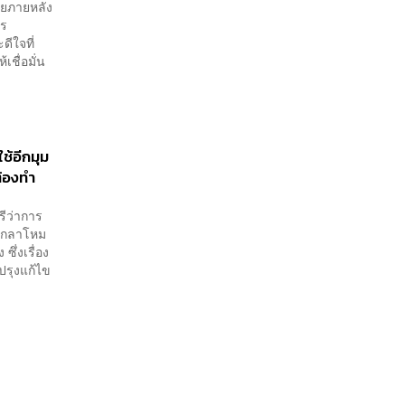
ลอกเลียนแบบ จ่อลงพื้นที่
ผยภายหลัง
าร
เกิดเหตุ
ีใจที่
เชื่อมั่น
ใช้อีกมุม
ต้องทำ
รีว่าการ
วงกลาโหม
ซึ่งเรื่อง
ปรุงแก้ไข