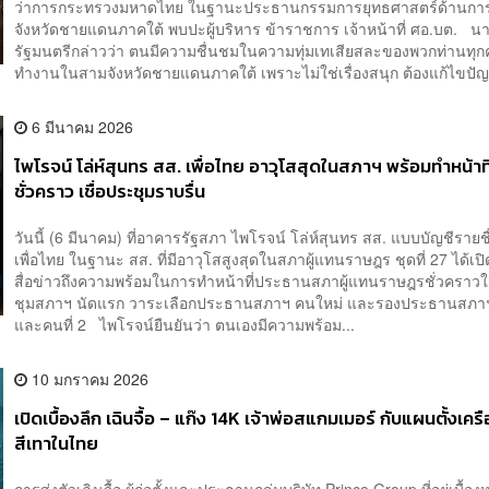
ว่าการกระทรวงมหาดไทย ในฐานะประธานกรรมการยุทธศาสตร์ด้านกา
จังหวัดชายแดนภาคใต้ พบปะผู้บริหาร ข้าราชการ เจ้าหน้าที่ ศอ.บต. น
รัฐมนตรีกล่าวว่า ตนมีความชื่นชมในความทุ่มเทเสียสละของพวกท่านทุกค
ทำงานในสามจังหวัดชายแดนภาคใต้ เพราะไม่ใช่เรื่องสนุก ต้องแก้ไขปัญ
6 มีนาคม 2026
ไพโรจน์ โล่ห์สุนทร สส. เพื่อไทย อาวุโสสุดในสภาฯ พร้อมทำหน้าท
ชั่วคราว เชื่อประชุมราบรื่น
วันนี้ (6 มีนาคม) ที่อาคารรัฐสภา ไพโรจน์ โล่ห์สุนทร สส. แบบบัญชีรายช
เพื่อไทย ในฐานะ สส. ที่มีอาวุโสสูงสุดในสภาผู้แทนราษฎร ชุดที่ 27 ได้เปิด
สื่อข่าวถึงความพร้อมในการทำหน้าที่ประธานสภาผู้แทนราษฎรชั่วครา
ชุมสภาฯ นัดแรก วาระเลือกประธานสภาฯ คนใหม่ และรองประธานสภาฯ 
และคนที่ 2 ไพโรจน์ยืนยันว่า ตนเองมีความพร้อม...
10 มกราคม 2026
เปิดเบื้องลึก เฉินจื้อ – แก๊ง 14K เจ้าพ่อสแกมเมอร์ กับแผนตั้งเคร
สีเทาในไทย
การส่งตัวเฉินจื้อ ผู้ก่อตั้งและประธานกลุ่มบริษัท Prince Group ที่อยู่เบื้