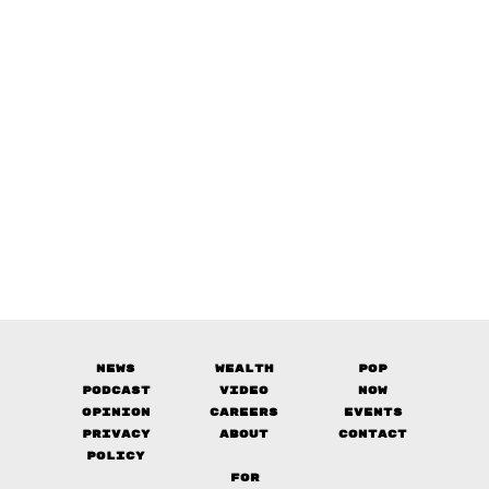
News
Wealth
Pop
Podcast
Video
Now
Opinion
Careers
Events
Privacy
About
Contact
Policy
FOR