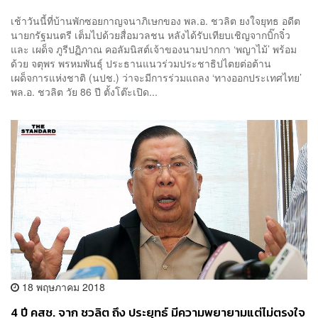
เช้าวันนี้ที่บ้านพักซอยกาญจนาภิเษกของ พล.อ. ชวลิต ยงใจยุทธ อดีต
นายกรัฐมนตรี เต็มไปด้วยสื่อมวลชน หลังได้รับเทียบเชิญจากบิ๊กจิ๋ว
และ เผด็จ ภูรีปฏิภาณ คอลัมนิสต์เจ้าของนามปากกา ‘พญาไม้’ พร้อม
ด้วย จตุพร พรหมพันธุ์ ประธานแนวร่วมประชาธิปไตยต่อต้าน
เผด็จการแห่งชาติ (นปช.) ว่าจะมีการร่วมแถลง ‘ทางออกประเทศไทย’
พล.อ. ชวลิต วัย 86 ปี ตั้งโต๊ะเปิด...
18 พฤษภาคม 2018
4 ปี คสช. จาก ชวลิต ถึง ประยุทธ์ มีความพยายามแต่ไม่ตรงใจ