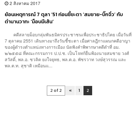
2 สิงหาคม 2017
ย้อนเหตุการณ์ 7 ตุลา ‘51 ก่อนชี้ชะตา ‘สมชาย-บิ๊กจิ๋ว’ กับ
ตำนานวาทะ ‘ม็อบมีเส้น’
คดีสลายม็อบกลุ่มพันธมิตรประชาชนเพื่อประชาธิปไตย เมื่อวันที่
7 ตุลาคม 2551 เดินทางมาถึงวันชี้ชะตา เมื่อศาลฎีกาแผนกคดีอาญา
ของผู้ดำรงตำแหน่งทางการเมือง นัดฟังคำพิพากษาคดีดำที่ อม.
๒/๒๕๕๘ ที่คณะกรรมการ ป.ป.ช. เป็นโจทก์ยื่นฟ้องนายสมชาย วงศ์
สวัสดิ์, พล.อ. ชวลิต ยงใจยุทธ, พล.ต.อ. พัชรวาท วงษ์สุวรรณ และ
พล.ต.ท. สุชาติ เหมือนแ...
2 of 2
«
1
2