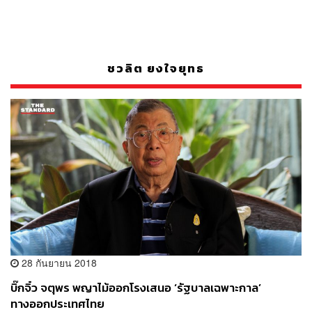
ชวลิต ยงใจยุทธ
28 กันยายน 2018
บิ๊กจิ๋ว จตุพร พญาไม้ออกโรงเสนอ ‘รัฐบาลเฉพาะกาล’
ทางออกประเทศไทย