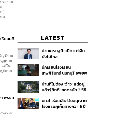
ป็นประธาน
ณะ
บ.)
แนน...
LATEST
เสริมคนดี
ม่านเศรษฐกิจเปิด แต่เงิน
 บัญชีราย
ยังไม่ไหล
รมนูญราย
้ แต่ใน
นักเรียนโรงเรียน
ยรูปแบบ
เทพศิรินทร์ นนทบุรี อพยพ
เข้ายังพื้นที่ปลอดภัย
บ้านที่ไม่ต้อง ‘ว้าว’ แต่อยู่
ชั่วคราว หลังเหตุใช้อาวุธ
แล้วรู้สึกดี: ถอดรหัส 3 วิธี
ปืนภายในโรงเรียน
คิด Sansiri WELL เพื่อ
คลี่คลาย
ขาฯ พรรค
มท.4 เร่งเคลียร์ใบอนุญาต
Well-Being ในทุกวัน
โรงแรมภูเก็ตค้างกว่า 6 ปี
ตั้งเป้าจบ ก.ย. ยกเป็น
ำนักพิมพ์