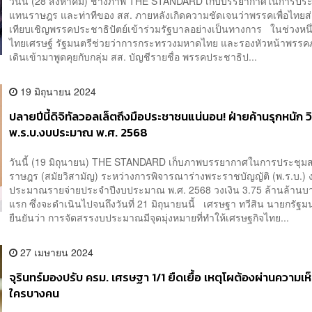
วันนี้ (28 สิงหาคม) ช่างภาพ THE STANDARD เก็บบรรยากาศในการประช
แทนราษฎร และท่าทีของ สส. ภายหลังเกิดความชัดเจนว่าพรรคเพื่อไทยส่
เทียบเชิญพรรคประชาธิปัตย์เข้าร่วมรัฐบาลอย่างเป็นทางการ ในช่วงหนึ
ไทยเศรษฐ์ รัฐมนตรีช่วยว่าการกระทรวงมหาดไทย และรองหัวหน้าพรรคภ
เดินเข้ามาพูดคุยกับกลุ่ม สส. บัญชีรายชื่อ พรรคประชาธิป...
19 มิถุนายน 2024
ปลายปีนี้ดิจิทัลวอลเล็ตถึงมือประชาชนแน่นอน! ฝ่ายค้านรุกหนัก 
พ.ร.บ.งบประมาณ พ.ศ. 2568
วันนี้ (19 มิถุนายน) THE STANDARD เก็บภาพบรรยากาศในการประชุมส
ราษฎร (สมัยวิสามัญ) ระหว่างการพิจารณาร่างพระราชบัญญัติ (พ.ร.บ.) 
ประมาณรายจ่ายประจำปีงบประมาณ พ.ศ. 2568 วงเงิน 3.75 ล้านล้านบ
แรก ซึ่งจะดำเนินไปจนถึงวันที่ 21 มิถุนายนนี้ เศรษฐา ทวีสิน นายกรัฐม
ยืนยันว่า การจัดสรรงบประมาณมีจุดมุ่งหมายที่ทำให้เศรษฐกิจไทย...
27 เมษายน 2024
จุรินทร์มองปรับ ครม. เศรษฐา 1/1 ยืดเยื้อ เหตุโผต้องผ่านความเ
ใครบางคน