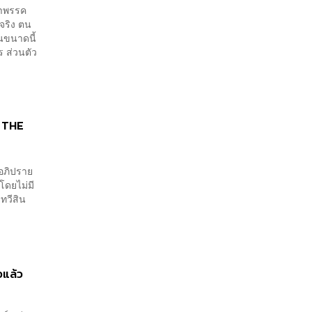
น้าพรรค
จริง ตน
นขนาดนี้
ร ส่วนตัว
| THE
รอภิปราย
โดยไม่มี
ทวีสิน
อแล้ว