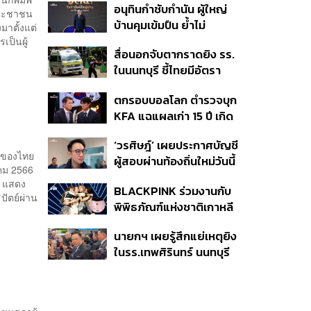
อนุทินกำชับกำนัน ผู้ใหญ่
โมเดลแก้ทั้งประเทศ
คประชาชน
บ้านคุมเข้มปืน ย้ำไม่
มาตั้งแต่
อนุญาตประชาชน-ขรก.ไร้
เป็นผู้
สื่อนอกจับตากราดยิง รร.
หน้าที่พกปืนออกนอก
ในนนทบุรี ชี้ไทยมีอัตรา
เคหสถาน หวั่นพฤติกรรม
ครอบครองปืนสูงในระดับ
ลอกเลียนแบบ จ่อลงพื้นที่
ตกรอบบอลโลก ตำรวจบุก
ต้นของภูมิภาค
เกิดเหตุ
KFA แฉแผลเก่า 15 ปี เกิด
อะไรขึ้นกับฟุตบอล
‘วรศิษฎ์’ เผยประกาศบัญชี
เกาหลีใต้?
ุดของไทย
ผู้สอบผ่านท้องถิ่นใหม่วันนี้
าคม 2566
วางไทม์ไลน์บรรจุแทน
รค แสดง
BLACKPINK ร่วมงานกับ
5,925 ราย เริ่ม ต.ค.
ัตย์ผ่าน
พิพิธภัณฑ์แห่งชาติเกาหลี
ปล่อยคอลเล็กชันครบรอบ
นายกฯ เผยรู้สึกแย่เหตุยิง
10 ปีการเดบิวต์
ในรร.เทพศิรินทร์ นนทบุรี
เสียใจกับผู้เสียชีวิต ชี้เป็น
เหตุรัฐไม่ต่อใบอนุญาตพก
พา-ครอบครองปืน