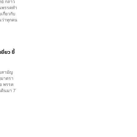
ตย์ กล่าว
้านพรรคทำ
กี่ยวกับ
นว่าทุกคน
่ยว ชี้
ัยสามัญ
ูญมาตรา
่อ พรรค
นดินมา 7