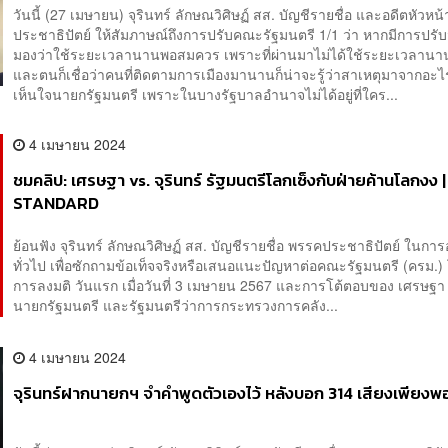
วันนี้ (27 เมษายน) จุรินทร์ ลักษณวิศิษฏ์ สส. บัญชีรายชื่อ และอดีตหัวห
ประชาธิปัตย์ ให้สัมภาษณ์ถึงการปรับคณะรัฐมนตรี 1/1 ว่า หากมีการปรับ
มองว่าใช้ระยะเวลานานพอสมควร เพราะที่ผ่านมาไม่ได้ใช้ระยะเวลานา
และตนก็เชื่อว่าคนที่ติดตามการเมืองมานานก็น่าจะรู้ว่าสาเหตุมาจากอะไ
เห็นใจนายกรัฐมนตรี เพราะในบางรัฐบาลอำนาจไม่ได้อยู่ที่ใคร...
4 เมษายน 2024
ชมคลิป: เศรษฐา vs. จุรินทร์ รัฐมนตรีโลกเซ็งกับฝ่ายค้านโลกงง 
STANDARD
ย้อนฟัง จุรินทร์ ลักษณวิศิษฏ์ สส. บัญชีรายชื่อ พรรคประชาธิปัตย์ ในกา
ทั่วไป เพื่อซักถามข้อเท็จจริงหรือเสนอแนะปัญหาต่อคณะรัฐมนตรี (ครม.) 
การลงมติ วันแรก เมื่อวันที่ 3 เมษายน 2567 และการโต้ตอบของ เศรษฐา 
นายกรัฐมนตรี และรัฐมนตรีว่าการกระทรวงการคลัง...
4 เมษายน 2024
จุรินทร์ฝากนายกฯ จำคำพูดตัวเองไว้ หลังบอก 314 เสียงเพียงพ