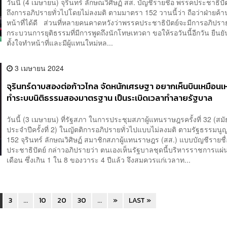
วันนี้ (4 เมษายน) จุรินทร์ ลักษณวิศิษฏ์ สส. บัญชีรายชื่อ พรรคประชาธิปั
ถึงการอภิปรายทั่วไปโดยไม่ลงมติ ตามมาตรา 152 วานนี้ว่า ถือว่าฝ่ายค
หน้าที่ได้ดี ส่วนที่หลายคนคาดหวังว่าพรรคประชาธิปัตย์จะมีการอภิปรายเ
กระบวนการยุติธรรมที่มีการพูดถึงนักโทษเทวดา ขอให้รอวันนี้อีกวัน ยืนยั
ตั้งใจทำหน้าที่และมีผู้แทนใหม่หล...
3 เมษายน 2024
จุรินทร์ดาบสองต่อก้าวไกล จัดหนักเศรษฐา อยากเห็นบินเหมือนเหยี
ทำระบบนิติธรรมสองมาตรฐาน เป็นระเบิดเวลาทำลายรัฐบาล
วันนี้ (3 เมษายน) ที่รัฐสภา ในการประชุมสภาผู้แทนราษฎรครั้งที่ 32 (สม
ประจำปีครั้งที่ 2) ในญัตติการอภิปรายทั่วไปแบบไม่ลงมติ ตามรัฐธรรมน
152 จุรินทร์ ลักษณวิศิษฏ์ สมาชิกสภาผู้แทนราษฎร (สส.) แบบบัญชีรายชื
ประชาธิปัตย์ กล่าวอภิปรายว่า ตนเองเห็นรัฐบาลชุดนี้บริหารราชการแผ่
เดือน ซึ่งเกิน 1 ใน 8 ของวาระ 4 ปีแล้ว จึงสมควรแก่เวลาท...
3
...
10
20
30
...
»
LAST »