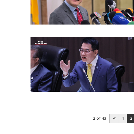
2 of 43
«
1
2