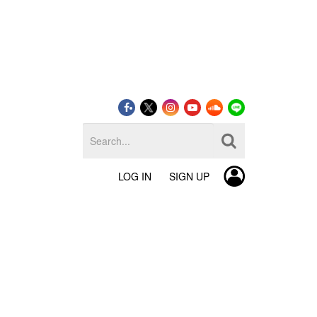
LOG IN
SIGN UP