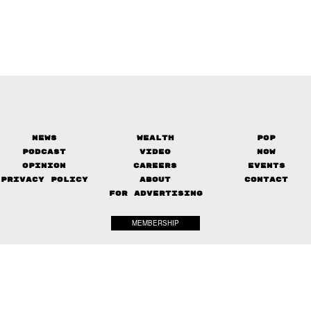
News
Wealth
Pop
Podcast
Video
Now
Opinion
Careers
Events
Privacy Policy
About
Contact
FOR ADVERTISING
MEMBERSHIP
© 2017-
2026
The Standard. All rights reserved.