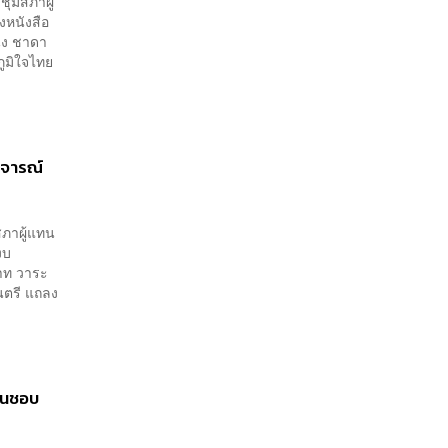
ุมสภาผู้
งหนังสือ
่ง ชาดา
ูมิใจไทย
วิจารณ์
ภาผู้แทน
งบ
าท วาระ
นตรี แถลง
ห็นชอบ