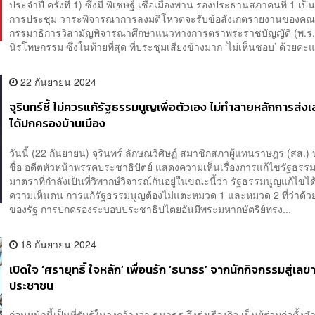
ประจำปี ครั้งที่ 1) ซึ่งมี พิเชษฐ์ เชื้อเมืองพาน รองประธานสภาคนที่ 1 เ
การประชุม วาระพิจารณาการลงมติโหวตจะรับข้อสังเกตรายงานของค
กรรมาธิการวิสามัญพิจารณาศึกษาแนวทางการตราพระราชบัญญัติ (พ.ร.
นิรโทษกรรม ซึ่งในท้ายที่สุด ที่ประชุมเสียงข้างมาก ‘ไม่เห็นชอบ’ ด้วยคะ
22 กันยายน 2024
จุรินทร์ชี้ ไม่ควรแก้รัฐธรรมนูญเพื่อตัวเอง ไม่ทำลายหลักการส่ง
ได้ปกครองบ้านเมือง
วันนี้ (22 กันยายน) จุรินทร์ ลักษณวิศิษฏ์ สมาชิกสภาผู้แทนราษฎร (สส.)
ชื่อ อดีตหัวหน้าพรรคประชาธิปัตย์ แสดงความเห็นเรื่องการแก้ไขรัฐธร
มาตราที่กำลังเป็นที่วิพากษ์วิจารณ์กันอยู่ในขณะนี้ว่า รัฐธรรมนูญแก้ไขได
ความเห็นตน การแก้รัฐธรรมนูญต้องไม่แตะหมวด 1 และหมวด 2 ที่ว่าด้ว
ของรัฐ การปกครองระบอบประชาธิปไตยอันมีพระมหากษัตริย์ทรง...
18 กันยายน 2024
เปิดใจ ‘ศรายุทธิ์ ใจหลัก’ เพื่อนรัก ‘ธนาธร’ จากนักกิจกรรมสู่เล
ประชาชน
ก่อนหน้านี้เป็นที่รับรู้ในวงกว้างว่า ธนาธร จึงรุ่งเรืองกิจ เป็นผู้ร่วมก่อตั้งส