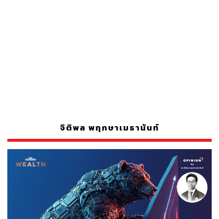
จิติพล พฤกษาเมธานันท์