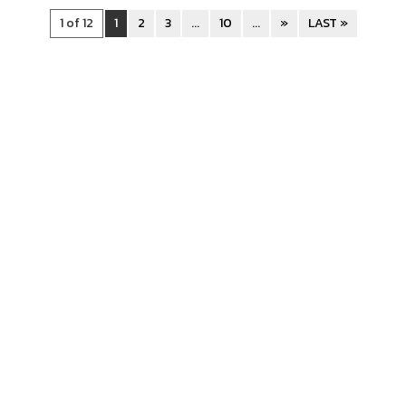
1 of 12
1
2
3
...
10
...
»
LAST »