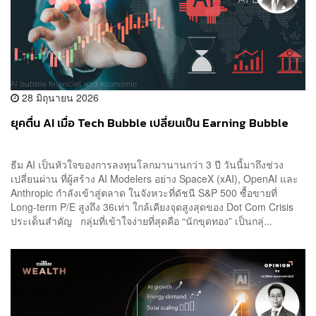
28 มิถุนายน 2026
ยุคตื่น AI เมื่อ Tech Bubble เปลี่ยนเป็น Earning Bubble
ธีม AI เป็นหัวใจของการลงทุนโลกมานานกว่า 3 ปี วันนี้มาถึงช่วง
เปลี่ยนผ่าน ที่ผู้สร้าง AI Modelers อย่าง SpaceX (xAI), OpenAI และ
Anthropic กำลังเข้าสู่ตลาด ในจังหวะที่ดัชนี S&P 500 ซื้อขายที่
Long-term P/E สูงถึง 36เท่า ใกล้เคียงจุดสูงสุดของ Dot Com Crisis
ประเด็นสำคัญ กลุ่มที่เข้าใจง่ายที่สุดคือ “นักขุดทอง” เป็นกลุ่...