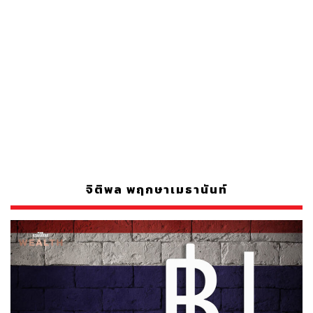
จิติพล พฤกษาเมธานันท์