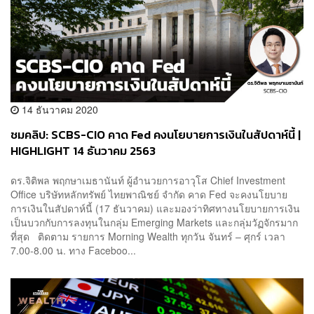
14 ธันวาคม 2020
ชมคลิป: SCBS-CIO คาด Fed คงนโยบายการเงินในสัปดาห์นี้ |
HIGHLIGHT 14 ธันวาคม 2563
ดร.จิติพล พฤกษาเมธานันท์ ผู้อำนวยการอาวุโส Chief Investment
Office บริษัทหลักทรัพย์ ไทยพาณิชย์ จำกัด คาด Fed จะคงนโยบาย
การเงินในสัปดาห์นี้ (17 ธันวาคม) และมองว่าทิศทางนโยบายการเงิน
เป็นบวกกับการลงทุนในกลุ่ม Emerging Markets และกลุ่มวัฏจักรมาก
ที่สุด ติดตาม รายการ Morning Wealth ทุกวัน จันทร์ – ศุกร์ เวลา
7.00-8.00 น. ทาง Faceboo...