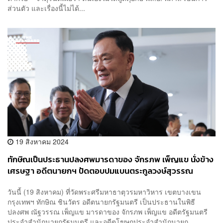
ส่วนตัว และเรื่องนี้ไม่ได้...
19 สิงหาคม 2024
ทักษิณเป็นประธานปลงศพมารดาของ จักรภพ เพ็ญแข นั่งข้าง
เศรษฐา อดีตนายกฯ ปัดตอบปมแบนตระกูลวงษ์สุวรรณ
วันนี้ (19 สิงหาคม) ที่วัดพระศรีมหาธาตุวรมหาวิหาร เขตบางเขน
กรุงเทพฯ ทักษิณ ชินวัตร อดีตนายกรัฐมนตรี เป็นประธานในพิธี
ปลงศพ ณัฐวรรณ เพ็ญแข มารดาของ จักรภพ เพ็ญแข อดีตรัฐมนตรี
ประจำสำนักนายกรัฐมนตรี และอดีตโฆษกประจำสำนักนายก