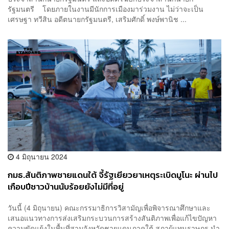
รัฐมนตรี โดยภายในงานมีนักการเมืองมาร่วมงาน ไม่ว่าจะเป็น
เศรษฐา ทวีสิน อดีตนายกรัฐมนตรี, เสริมศักดิ์ พงษ์พานิช ...
4 มิถุนายน 2024
กมธ.สันติภาพชายแดนใต้ จี้รัฐเยียวยาเหตุระเบิดมูโนะ ผ่านไป
เกือบปีชาวบ้านนับร้อยยังไม่มีที่อยู่
วันนี้ (4 มิถุนายน) คณะกรรมาธิการวิสามัญเพื่อพิจารณาศึกษาและ
เสนอแนวทางการส่งเสริมกระบวนการสร้างสันติภาพเพื่อแก้ไขปัญหา
ความขัดแย้งในพื้นที่สามจังหวัดชายแดนภาคใต้ สภาผู้แทนราษฎร นำ