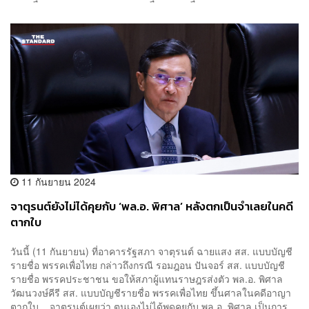
11 กันยายน 2024
จาตุรนต์ยังไม่ได้คุยกับ ‘พล.อ. พิศาล’ หลังตกเป็นจำเลยในคดี
ตากใบ
วันนี้ (11 กันยายน) ที่อาคารรัฐสภา จาตุรนต์ ฉายแสง สส. แบบบัญชี
รายชื่อ พรรคเพื่อไทย กล่าวถึงกรณี รอมฎอน ปันจอร์ สส. แบบบัญชี
รายชื่อ พรรคประชาชน ขอให้สภาผู้แทนราษฎรส่งตัว พล.อ. พิศาล
วัฒนวงษ์คีรี สส. แบบบัญชีรายชื่อ พรรคเพื่อไทย ขึ้นศาลในคดีอาญา
ตากใบ จาตุรนต์เผยว่า ตนเองไม่ได้พูดคุยกับ พล.อ. พิศาล เป็นการ