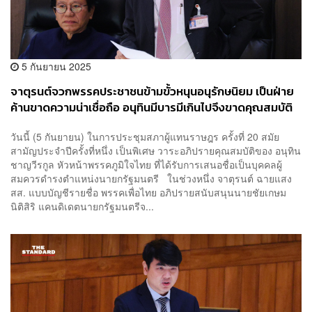
5 กันยายน 2025
จาตุรนต์จวกพรรคประชาชนข้ามขั้วหนุนอนุรักษนิยม เป็นฝ่าย
ค้านขาดความน่าเชื่อถือ อนุทินมีบารมีเกินไปจึงขาดคุณสมบัติ
นายกฯ
วันนี้ (5 กันยายน) ในการประชุมสภาผู้แทนราษฎร ครั้งที่ 20 สมัย
สามัญประจำปีครั้งที่หนึ่ง เป็นพิเศษ วาระอภิปรายคุณสมบัติของ อนุทิน
ชาญวีรกูล หัวหน้าพรรคภูมิใจไทย ที่ได้รับการเสนอชื่อเป็นบุคคลผู้
สมควรดำรงตำแหน่งนายกรัฐมนตรี ในช่วงหนึ่ง จาตุรนต์ ฉายแสง
สส. แบบบัญชีรายชื่อ พรรคเพื่อไทย อภิปรายสนับสนุนนายชัยเกษม
นิติสิริ แคนดิเดตนายกรัฐมนตรีจ...