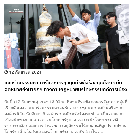
12 กันยายน 2024
แนวร่วมธรรมศาสตร์และการชุมนุมตีระฆังร้องทุกข์สภา ยื่น
จดหมายถึงนายกฯ ทวงถามกฎหมายนิรโทษกรรม​คดีการเมือง​
วันนี้ (12 กันยายน) เวลา 13.00 น. ที่ลานตีระฆัง อาคารรัฐสภา กลุ่มที่
เรียกตัวเองว่าแนวร่วมธรรมศาสตร์และการชุมนุม ร่วมกับเครือข่าย
องค์กรนิสิต-นักศึกษา 9 องค์กร ร่วมตีระฆังร้องทุกข์ และยื่นจดหมาย
เปิดผนึกทวงถามแนวทางนโยบายรัฐบาล ต่อการนิรโทษกรรมคดี
ทางการเมือง และการอำนวยความยุติธรรมให้แก่ผู้คนที่ถูกปราบปราม
โดยรัฐ เนื่องในวันแถลงนโยบายรัฐบาลต่อรัฐสภาในว...