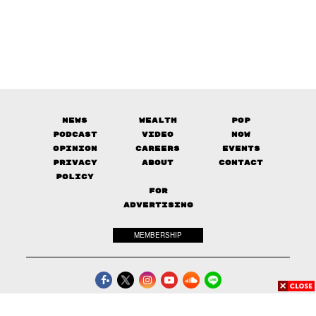
News
Wealth
Pop
Podcast
Video
Now
Opinion
Careers
Events
Privacy
About
Contact
Policy
FOR
ADVERTISING
MEMBERSHIP
© 2017-
2026
The Standard. All rights reserved.