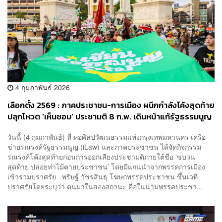
4 กุมภาพันธ์ 2026
เลือกตั้ง 2569 : ภาคประชาชน-การเมือง ผนึกกำลังโค้งสุดท้าย
ปลุกโหวต ‘เห็นชอบ’ ประชามติ 8 ก.พ. เดินหน้าแก้รัฐธรรมนูญ
วันนี้ (4 กุมภาพันธ์) ที่ หอศิลปวัฒนธรรมแห่งกรุงเทพมหานคร เครือ
ข่ายรณรงค์รัฐธรรมนูญ (iLaw) และภาคประชาชน ได้จัดกิจกรรม
รณรงค์โค้งสุดท้ายก่อนการออกเสียงประชามติภายใต้ชื่อ ‘ขบวน
สุดท้าย ปล่อยท่าไม้ตายประชาชน’ โดยมีแกนนำจากพรรคการเมือง
เข้าร่วมปราศรัย พริษฐ์ วัชรสินธุ โฆษกพรรคประชาชน ขึ้นเวที
ปราศรัยโดยระบุว่า ตนมาในสองสถานะ คือในนามพรรคประชา...