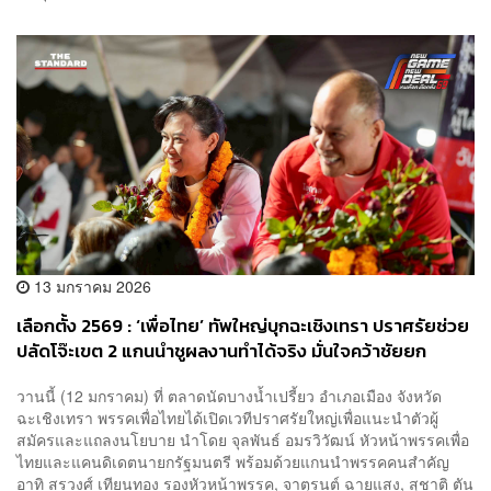
13 มกราคม 2026
เลือกตั้ง 2569 : ‘เพื่อไทย’ ทัพใหญ่บุกฉะเชิงเทรา ปราศรัยช่วย
ปลัดโจ๊ะเขต 2 แกนนำชูผลงานทำได้จริง มั่นใจคว้าชัยยก
จังหวัด
​วานนี้ (12 มกราคม) ที่ ตลาดนัดบางน้ำเปรี้ยว อำเภอเมือง จังหวัด
ฉะเชิงเทรา พรรคเพื่อไทยได้เปิดเวทีปราศรัยใหญ่เพื่อแนะนำตัวผู้
สมัครและแถลงนโยบาย นำโดย จุลพันธ์ อมรวิวัฒน์ หัวหน้าพรรคเพื่อ
ไทยและแคนดิเดตนายกรัฐมนตรี พร้อมด้วยแกนนำพรรคคนสำคัญ
อาทิ สรวงศ์ เทียนทอง รองหัวหน้าพรรค, จาตุรนต์ ฉายแสง, สุชาติ ตัน