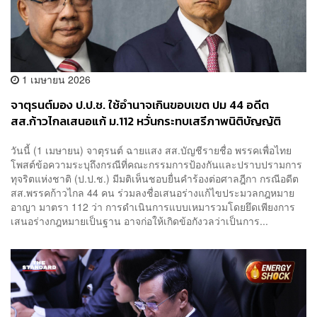
1 เมษายน 2026
จาตุรนต์มอง ป.ป.ช. ใช้อำนาจเกินขอบเขต ปม 44 อดีต
สส.ก้าวไกลเสนอแก้ ม.112 หวั่นกระทบเสรีภาพนิติบัญญัติ
วันนี้ (1 เมษายน) จาตุรนต์ ฉายแสง สส.บัญชีรายชื่อ พรรคเพื่อไทย
โพสต์ข้อความระบุถึงกรณีที่คณะกรรมการป้องกันและปราบปรามการ
ทุจริตแห่งชาติ (ป.ป.ช.) มีมติเห็นชอบยื่นคำร้องต่อศาลฎีกา กรณีอดีต
สส.พรรคก้าวไกล 44 คน ร่วมลงชื่อเสนอร่างแก้ไขประมวลกฎหมาย
อาญา มาตรา 112 ว่า การดำเนินการแบบเหมารวมโดยยึดเพียงการ
เสนอร่างกฎหมายเป็นฐาน อาจก่อให้เกิดข้อกังวลว่าเป็นการ...