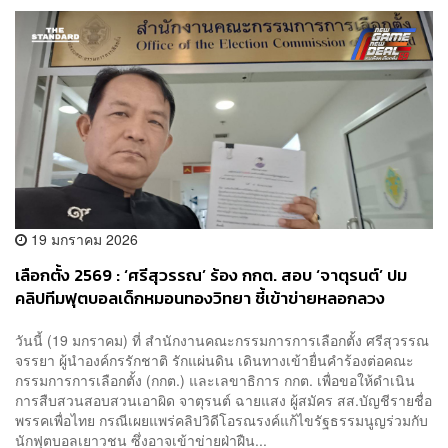
19 มกราคม 2026
เลือกตั้ง 2569 : ‘ศรีสุวรรณ’ ร้อง กกต. สอบ ‘จาตุรนต์’ ปม
คลิปทีมฟุตบอลเด็กหมอนทองวิทยา ชี้เข้าข่ายหลอกลวง
ประชามติ-ผิด พ.ร.บ.คุ้มครองเด็ก
วันนี้ (19 มกราคม) ที่ สำนักงานคณะกรรมการการเลือกตั้ง ศรีสุวรรณ
จรรยา ผู้นำองค์กรรักชาติ รักแผ่นดิน เดินทางเข้ายื่นคำร้องต่อคณะ
กรรมการการเลือกตั้ง (กกต.) และเลขาธิการ กกต. เพื่อขอให้ดำเนิน
การสืบสวนสอบสวนเอาผิด จาตุรนต์ ฉายแสง ผู้สมัคร สส.บัญชีรายชื่อ
พรรคเพื่อไทย กรณีเผยแพร่คลิปวิดีโอรณรงค์แก้ไขรัฐธรรมนูญร่วมกับ
นักฟุตบอลเยาวชน ซึ่งอาจเข้าข่ายฝ่าฝืน...