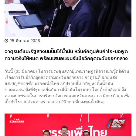
25 มีนาคม 2026
จาตุรนต์แนะรัฐสางปมปั๊มไร้น้ำมัน หวั่นกักตุนฟันกำไร-ขอพูด
ความจริงให้หมด พร้อมเสนอแผนรับมือวิกฤตตะวันออกกลาง
ระยะยาว
วันนี้ (25 มีนาคม) ในการประชุมสภาผู้แทนราษฎรพิจารณาญัตติด่วน
เรื่องการรับมือวิกฤตสงครามตะวันออกกลาง จาตุรนต์ ฉายแสง
สส.บัญชีรายชื่อ พรรคเพื่อไทย อภิปรายชี้เป้าปัญหาปั๊มน้ำมัน
ขาดแคลน ทั้งที่รัฐบาลยืนยันว่ามีน้ำมันในระบบ โดยตั้งข้อสังเกตถึง
ความบกพร่องในการบริหารจัดการ และหวั่นเกรงว่าจะมีการกักตุนเพื่อ
เก็งกำไรจากส่วนต่างราคากว่า 20 บาทที่กองทุนน้ำมันอุ...